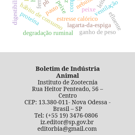
digestibilidade
leite
ph
ventilação
hábito de consumo
pasto
peixe
proteína
efluente
estresse calórico
lagarta-da-espiga
ganho de peso
degradação ruminal
Boletim de Indústria
Animal
Instituto de Zootecnia
Rua Heitor Penteado, 56 –
Centro
CEP: 13.380-011- Nova Odessa -
Brasil – SP
Tel: (+55 19) 3476-0806
iz.editor@sp.gov.br
editorbia@gmail.com