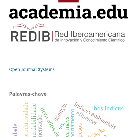
Open Journal Systems
Palavras-chave
índices ambientais
doenças
produtividade
herdabilidade
bos indicus
derivados de peixe
comportamento
efluentes
fermentação
zea mays
ecc
pesos
nebulização