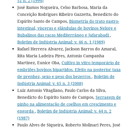
51 n. 2 (1994)
José Ramos Nogueira, Celso Barbosa, Maria da
Conceição Rodrigues Ribeiro Gazzetta, Benedicto do
Espírito Santo de Campos,
Biometria do trato gastro-
intestinal, vísceras e glândulas de bovinos Nelore e
Bubalinos das raças Mediterrâneo e Jafarabadi
,
Boletim de Indústria Animal: v. 46 n. 1 (1989)
Rafael Herrera Alvarez, Jackson Barros do Amaral,
Rita Maria Ladeira Pires, Antonio Campanha
Martinez, Eunice Oba,
Cultivo in vitro temporário de
embriões bovinos bipartidos. Efeito na posterior taxa
de prenhez, sexo e peso dos bezerros
,
Boletim de
Indústria Animal: v. 65 n. 3 (2008)
Luiz Antonio Vitagliano, Paulo Carlos da Silva,
Benedicto do Espírito Santo de Campos,
Serragem de
pinho na alimentação de coelhos em crescimento e
engorda
,
Boletim de Indústria Animal: v. 44 n. 2
(1987)
Paulo Alves de Siqueira, Roberto Molinari Peres, José