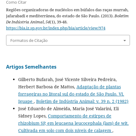
Como Citar
Regiões organizadoras de nucléolos em búfalos das raças murrah,
jafarabadi e mediterrânea, do estado de São Paulo. (2013).
Boletim
De Indústria Animal
,
54
(1), 39-48.
https://bia.iz.sp.gov.br/index.php/bia/article/view/974
Formatos de Citação
Artigos Semelhantes
Gilberto Bufarah, José Vicente Silveira Pedreira,
Herbert Barbosa de Mattos,
Adaptação de plantas
forrageiras no litoral sul do estado de São Paulo. VI.
Iguape
,
Boletim de Indústria Animal: v. 39 n. 2 (1982)
José Eduardo de Almeida, Maria José Valarini, Eli
Sidney Lopes,
Comportamento de estirpes de
rhizobium SP, em leucaena leucocephala (lam) de wit.
Cultivada em solo com dois níveis de calagem
,