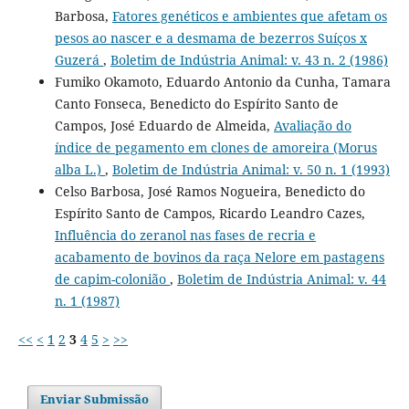
Barbosa,
Fatores genéticos e ambientes que afetam os
pesos ao nascer e a desmama de bezerros Suíços x
Guzerá
,
Boletim de Indústria Animal: v. 43 n. 2 (1986)
Fumiko Okamoto, Eduardo Antonio da Cunha, Tamara
Canto Fonseca, Benedicto do Espírito Santo de
Campos, José Eduardo de Almeida,
Avaliação do
índice de pegamento em clones de amoreira (Morus
alba L.)
,
Boletim de Indústria Animal: v. 50 n. 1 (1993)
Celso Barbosa, José Ramos Nogueira, Benedicto do
Espírito Santo de Campos, Ricardo Leandro Cazes,
Influência do zeranol nas fases de recria e
acabamento de bovinos da raça Nelore em pastagens
de capim-colonião
,
Boletim de Indústria Animal: v. 44
n. 1 (1987)
<<
<
1
2
3
4
5
>
>>
Enviar Submissão