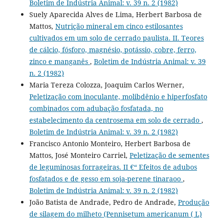
Boletim de Indústria Animal: v. 39 n. 2 (1982)
Suely Aparecida Alves de Lima, Herbert Barbosa de
Mattos,
Nutrição mineral em cinco estilosantes
cultivados em um solo de cerrado paulista. II. Teores
de cálcio, fósforo, magnésio, potássio, cobre, ferro,
zinco e manganês
,
Boletim de Indústria Animal: v. 39
n. 2 (1982)
Maria Tereza Colozza, Joaquim Carlos Werner,
Peletização com inoculante, molibdênio e hiperfosfato
combinados com adubação fosfatada, no
estabelecimento da centrosema em solo de cerrado
,
Boletim de Indústria Animal: v. 39 n. 2 (1982)
Francisco Antonio Monteiro, Herbert Barbosa de
Mattos, José Monteiro Carriel,
Peletização de sementes
de leguminosas forrageiras. II €“ Efeitos de adubos
fosfatados e de gesso em soja-perene tinaraoo
,
Boletim de Indústria Animal: v. 39 n. 2 (1982)
João Batista de Andrade, Pedro de Andrade,
Produção
de silagem do milheto (Pennisetum americanum ( L)