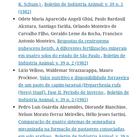
K. Schum.)
,
Boletim de Indústria Animal: v. 39 n. 2
(1982)
Odete Maria Aparecida Angeli Ghisi, Paulo Bardauil
Alcntara, Santiago Fariña, Orlando Monteiro de
Carvalho Filho, Geraldo Leme da Rocha, Francisco
Antonio Monteiro,
Respostas da centrosema
pubescens benth. A diferentes fertilizações minerais
em quatro solos do estado de São Paulo
,
Boletim de
Indústria Animal: v. 39 n. 2 (1982)
Lício Velloso, Waldemar Strazzacappa, Mauro
Procknor,
Valor nutritivo e disponibilidade forrageira
de um pasto de capim-jaraguá (Hyparrhenia rufa
(Nees) Stapf). Fase II. Período de Inverno
,
Boletim de
Indústria Animal: v. 39 n. 2 (1982)
Pedro Luís Guárdia Abramides, Diorande Bianchine,
Nelson Morato Ferraz Meirelles, Hélio Jesses Sartini,
Comparação de quatro sistemas de semeadura
mecanizada na formação de pastagens consociadas,
em solo argiloso
,
Boletim de Indústria Animal: v. 39 n.