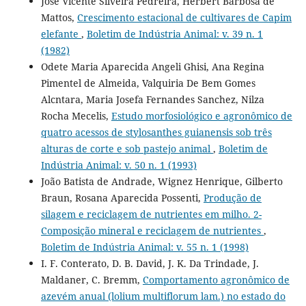
José Vicente Silveira Pedreira, Herbert Barbosa de
Mattos,
Crescimento estacional de cultivares de Capim
elefante
,
Boletim de Indústria Animal: v. 39 n. 1
(1982)
Odete Maria Aparecida Angeli Ghisi, Ana Regina
Pimentel de Almeida, Valquiria De Bem Gomes
Alcntara, Maria Josefa Fernandes Sanchez, Nilza
Rocha Mecelis,
Estudo morfosiológico e agronômico de
quatro acessos de stylosanthes guianensis sob três
alturas de corte e sob pastejo animal
,
Boletim de
Indústria Animal: v. 50 n. 1 (1993)
João Batista de Andrade, Wignez Henrique, Gilberto
Braun, Rosana Aparecida Possenti,
Produção de
silagem e reciclagem de nutrientes em milho. 2-
Composição mineral e reciclagem de nutrientes
,
Boletim de Indústria Animal: v. 55 n. 1 (1998)
I. F. Conterato, D. B. David, J. K. Da Trindade, J.
Maldaner, C. Bremm,
Comportamento agronômico de
azevém anual (lolium multiflorum lam.) no estado do