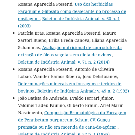
Rosana Aparecida Possenti,
Uso dos herbicidas
Paraquat e Glifosato como dessecante no processo de
ensilagem
,
Boletim de Indústria Animal: v. 60 n. 1
(2003)
Patrícia Brás, Rosana Aparecida Possenti, Mauro
Sartori Bueno, Erika Breda Canova, Eliana Aparecida
Schammas,
Avaliação nutricional de coprodutos da
extração de óleos vegetais em dieta de ovinos
,
Boletim de Indústria Animal: v. 71 n. 2 (2014)
Rosana Aparecida Possenti, Antonio de Oliveira
Lobão, Wander Ramos Ribeiro, João Delistoianov,
Determinações minerais em forragens e tecidos de
bovinos
,
Boletim de Indústria Animal: v. 49 n. 2 (1992)
João Batista de Andrade, Evaldo Ferrari Júnior,
Valdinei Tadeu Paulino, Gilberto Braun, Ariel Marin
Nascimento,
Composição Bromatológica da Forragem
de Pennisetum purpureum Schum CV. Guaçu
prensada ou não em moenda de cana-de-açúcar
,
Boletim de Indústria Animal: v. 52 n. 1 (1995)