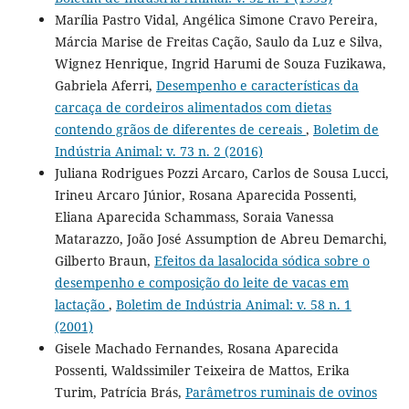
Marília Pastro Vidal, Angélica Simone Cravo Pereira,
Márcia Marise de Freitas Cação, Saulo da Luz e Silva,
Wignez Henrique, Ingrid Harumi de Souza Fuzikawa,
Gabriela Aferri,
Desempenho e características da
carcaça de cordeiros alimentados com dietas
contendo grãos de diferentes de cereais
,
Boletim de
Indústria Animal: v. 73 n. 2 (2016)
Juliana Rodrigues Pozzi Arcaro, Carlos de Sousa Lucci,
Irineu Arcaro Júnior, Rosana Aparecida Possenti,
Eliana Aparecida Schammass, Soraia Vanessa
Matarazzo, João José Assumption de Abreu Demarchi,
Gilberto Braun,
Efeitos da lasalocida sódica sobre o
desempenho e composição do leite de vacas em
lactação
,
Boletim de Indústria Animal: v. 58 n. 1
(2001)
Gisele Machado Fernandes, Rosana Aparecida
Possenti, Waldssimiler Teixeira de Mattos, Erika
Turim, Patrícia Brás,
Parâmetros ruminais de ovinos