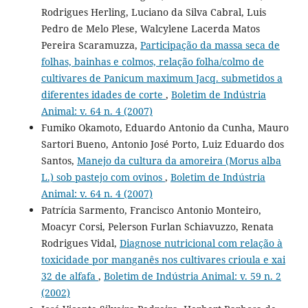
Rodrigues Herling, Luciano da Silva Cabral, Luis
Pedro de Melo Plese, Walcylene Lacerda Matos
Pereira Scaramuzza,
Participação da massa seca de
folhas, bainhas e colmos, relação folha/colmo de
cultivares de Panicum maximum Jacq. submetidos a
diferentes idades de corte
,
Boletim de Indústria
Animal: v. 64 n. 4 (2007)
Fumiko Okamoto, Eduardo Antonio da Cunha, Mauro
Sartori Bueno, Antonio José Porto, Luiz Eduardo dos
Santos,
Manejo da cultura da amoreira (Morus alba
L.) sob pastejo com ovinos
,
Boletim de Indústria
Animal: v. 64 n. 4 (2007)
Patrícia Sarmento, Francisco Antonio Monteiro,
Moacyr Corsi, Pelerson Furlan Schiavuzzo, Renata
Rodrigues Vidal,
Diagnose nutricional com relação à
toxicidade por manganês nos cultivares crioula e xai
32 de alfafa
,
Boletim de Indústria Animal: v. 59 n. 2
(2002)