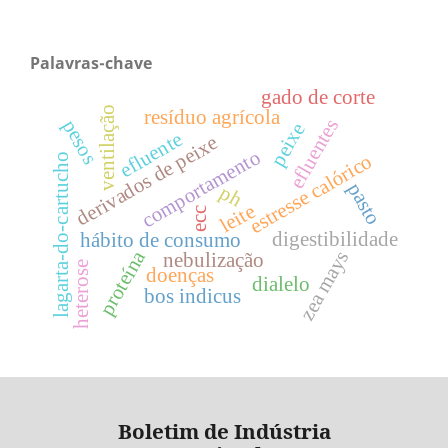
Palavras-chave
gado de corte
ventilação
resíduo agrícola
efluentes
pesos
peixe
efluente
derivados de peixe
comportamento
estresse calórico
lagarta-do-cartucho
pasto
ph
leite
ecc
digestibilidade
hábito de consumo
proteína
zea mays
nebulização
heterose
doenças
dialelo
bos indicus
Boletim de Indústria