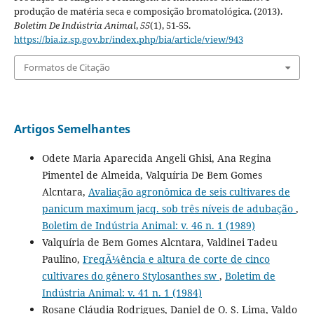
produção de matéria seca e composição bromatológica. (2013).
Boletim De Indústria Animal
,
55
(1), 51-55.
https://bia.iz.sp.gov.br/index.php/bia/article/view/943
Formatos de Citação
Artigos Semelhantes
Odete Maria Aparecida Angeli Ghisi, Ana Regina
Pimentel de Almeida, Valquíria De Bem Gomes
Alcntara,
Avaliação agronômica de seis cultivares de
panicum maximum jacq. sob três níveis de adubação
,
Boletim de Indústria Animal: v. 46 n. 1 (1989)
Valquíria de Bem Gomes Alcntara, Valdinei Tadeu
Paulino,
FreqÃ¼ência e altura de corte de cinco
cultivares do gênero Stylosanthes sw
,
Boletim de
Indústria Animal: v. 41 n. 1 (1984)
Rosane Cláudia Rodrigues, Daniel de O. S. Lima, Valdo