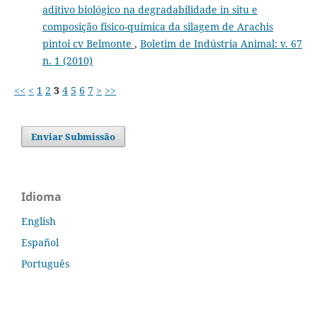
aditivo biológico na degradabilidade in situ e
composição físico-química da silagem de Arachis
pintoi cv Belmonte
,
Boletim de Indústria Animal: v. 67
n. 1 (2010)
<<
<
1
2
3
4
5
6
7
>
>>
Enviar Submissão
Idioma
English
Español
Português