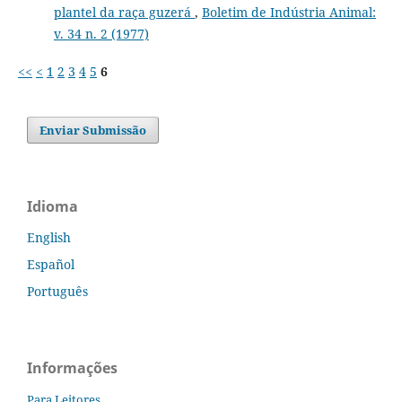
plantel da raça guzerá
,
Boletim de Indústria Animal:
v. 34 n. 2 (1977)
<<
<
1
2
3
4
5
6
Enviar Submissão
Idioma
English
Español
Português
Informações
Para Leitores