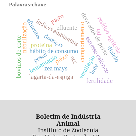
Palavras-chave
derivados de peixe
pasto
resíduo agrícola
efluentes
índices ambientais
comportamento
nebulização
efluente
ph
doenças
estresse calórico
bovinos de corte
proteína
dialelo
hábito de consumo
pesos
peixe
fermentação
ventilação
ecc
leite
zea mays
lagarta-da-espiga
fertilidade
Boletim de Indústria
Animal
Instituto de Zootecnia