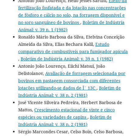
Antonio João Lourenço, Hélio Jesses Sartini,
Efeito da
fertilização fosfatada e da lotação nas concentrações
de fósforo e cálcio no solo, na forragem disponível e
no soro sanguíneo de bovinos
,
Boletim de Indústria
Animal: v. 39 n. 1 (1982)
Ronaldo Mário Barbosa da Silva, Etelvina Conceição
Almeida da Silva, Elias Bechara Kalil,
Estudo
comparativo de combustíveis para fumigador apícula
,
Boletim de Indústria Animal: v. 39 n. 1 (1982)
Antonio João Lourenço, Eiichi Matsui, João
Delistoianov,
Avaliação de forragem selecionada por
bovinos em pastagem consorciada com diferentes
lotações utilizando-se dados de Î´ 13C
,
Boletim de
Indústria Animal: v. 38 n. 2 (1981)
José Vicente Silveira Pedreira, Herbert Barbosa de
Mattos,
Crescimento estacional de vinte e cinco
espécies ou variedades de capins
,
Boletim de
Indústria Animal: v. 38 n. 2 (1981)
Sérgio Marcondes Cesar, Celso Boin, Celso Barbosa,