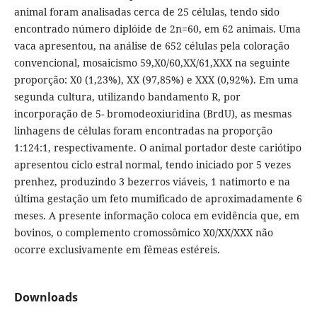
animal foram analisadas cerca de 25 células, tendo sido
encontrado número diplóide de 2n=60, em 62 animais. Uma
vaca apresentou, na análise de 652 células pela coloração
convencional, mosaicismo 59,X0/60,XX/61,XXX na seguinte
proporção: X0 (1,23%), XX (97,85%) e XXX (0,92%). Em uma
segunda cultura, utilizando bandamento R, por
incorporação de 5- bromodeoxiuridina (BrdU), as mesmas
linhagens de células foram encontradas na proporção
1:124:1, respectivamente. O animal portador deste cariótipo
apresentou ciclo estral normal, tendo iniciado por 5 vezes
prenhez, produzindo 3 bezerros viáveis, 1 natimorto e na
última gestação um feto mumificado de aproximadamente 6
meses. A presente informação coloca em evidência que, em
bovinos, o complemento cromossômico X0/XX/XXX não
ocorre exclusivamente em fêmeas estéreis.
Downloads