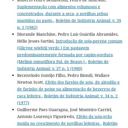
Suplementação com alimentos volumosos e
concentrados, durante a seca, a novilhas zebus
mantidas no pasto
,
Boletim de Indústria Animal: v. 39
n. 1 (1982)
Diorande Bianchine, Pedro Luís Guárdia Abramides,
Hélio Jesses Sartini,
Introdução de soja-perene comum
(Glicyne wightii verdc.) Em pastagem
predominantemente formada por capim-gordura
(Melinis minutiflora Pal. de Beauv.)
,
Boletim de
Indústria Animal: v. 37 n. 1 (1980)
Recenvindo Gontijo Filho, Pedro Biondi, Wallace
Newton Scott,
Efeito dos farelos de soja, de algodão e
de farinho de peixe na alimentação de bezerros de
raça leiteira
,
Boletim de Indústria Animal: v. 34 n. 2
(1977)
Guilherme Paes Guaragna, José Monteiro Carriel,
Antonio Lourenço Figueiredo,
Efeito da soja-grão
moída no crescimento de novilhas leiteiras
,
Boletim