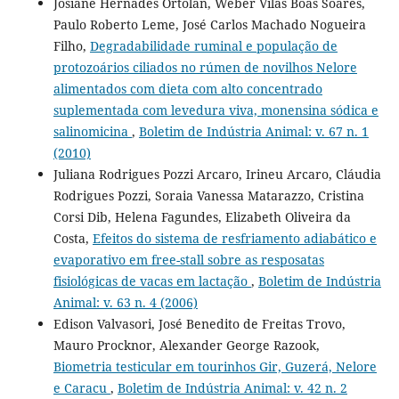
Josiane Hernades Ortolan, Weber Vilas Boas Soares,
Paulo Roberto Leme, José Carlos Machado Nogueira
Filho,
Degradabilidade ruminal e população de
protozoários ciliados no rúmen de novilhos Nelore
alimentados com dieta com alto concentrado
suplementada com levedura viva, monensina sódica e
salinomicina
,
Boletim de Indústria Animal: v. 67 n. 1
(2010)
Juliana Rodrigues Pozzi Arcaro, Irineu Arcaro, Cláudia
Rodrigues Pozzi, Soraia Vanessa Matarazzo, Cristina
Corsi Dib, Helena Fagundes, Elizabeth Oliveira da
Costa,
Efeitos do sistema de resfriamento adiabático e
evaporativo em free-stall sobre as resposatas
fisiológicas de vacas em lactação
,
Boletim de Indústria
Animal: v. 63 n. 4 (2006)
Edison Valvasori, José Benedito de Freitas Trovo,
Mauro Procknor, Alexander George Razook,
Biometria testicular em tourinhos Gir, Guzerá, Nelore
e Caracu
,
Boletim de Indústria Animal: v. 42 n. 2