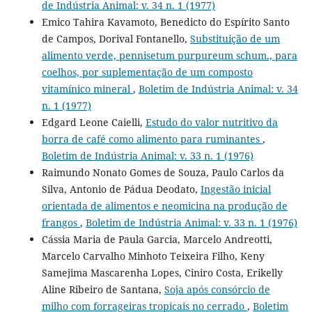
de Indústria Animal: v. 34 n. 1 (1977)
Emico Tahira Kavamoto, Benedicto do Espírito Santo
de Campos, Dorival Fontanello,
Substituição de um
alimento verde, pennisetum purpureum schum., para
coelhos, por suplementação de um composto
vitamínico mineral
,
Boletim de Indústria Animal: v. 34
n. 1 (1977)
Edgard Leone Caielli,
Estudo do valor nutritivo da
borra de café como alimento para ruminantes
,
Boletim de Indústria Animal: v. 33 n. 1 (1976)
Raimundo Nonato Gomes de Souza, Paulo Carlos da
Silva, Antonio de Pádua Deodato,
Ingestão inicial
orientada de alimentos e neomicina na produção de
frangos
,
Boletim de Indústria Animal: v. 33 n. 1 (1976)
Cássia Maria de Paula Garcia, Marcelo Andreotti,
Marcelo Carvalho Minhoto Teixeira Filho, Keny
Samejima Mascarenha Lopes, Ciniro Costa, Erikelly
Aline Ribeiro de Santana,
Soja após consórcio de
milho com forrageiras tropicais no cerrado
,
Boletim