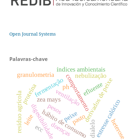
Open Journal Systems
Palavras-chave
índices ambientais
granulometria
nebulização
comportamento
fermentação
derivados de peixe
efluente
proteína
ph
ventilação
resíduo agrícola
zea mays
estresse calórico
pesos
digestibilidade
hábito de consumo
peixe
pasto
leite
heterose
dialelo
doenças
ecc