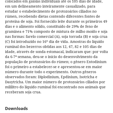
colocados em gaiolas individuais até os 105 dias de idade,
em um delineamento inteiramente casualizado, para
estudar o estabelecimento de protozoários ciliados no
rúmen, recebendo dietas contendo diferentes fontes de
proteína de soja. Foi fornecido leite durante os primeiros 49
dias e o alimento sólido, constituído de 29% de feno de
gramínea e 71% composto de mistura de milho moído e soja
nas formas: farelo comercial (A), soja torrada (B) e soja crua
(C) foi introduzido no 16º dia de vida. Amostras do líquido
ruminal dos bezerros obtidas aos 12, 47, 82 e 105 dias de
idade, através de sonda estomacal, indicaram que: por volta
da 6-7ª semana, deu-se o início do desenvolvimento da
população de protozoários do rúmen; o gênero Entodinium
foi o primeiro a estabelecer-se e apresentou-se em maior
número durante todo o experimento. Outros gêneros
observados foram: Diplodinium, Epdinium, Isotricha e
Dasytricha. Um maior número de protozoários ciliados por
mililitro do líquido ruminal foi encontrado nos animais que
receberam soja crua.
Downloads