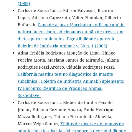
(1985)
Carlos de Sousa Lucci, Edison Valvasori, Ricardo
Lopes, Adriana Capezzuto, Valter Fontolan, Gilberto
Buffarah,
Cana-de-açúcar (Saccharum officinarum) in
natura ou ensilada, adicionadas ou não de uréia , em
dietas para ruminantes. Digestibilidade aparente
,
Boletim de Indústria Animal: v. 60 n. 1 (2003)
Adna Crisléia Rodrigues Monção de Lima, Thiago
Pereira Motta, Mariana Santos de Miranda, Juliana
Rodrigues Pozzi Arcaro, Cláudia Rodrigues Pozzi,
California mastitis test no diagnóstico da mastite
subclínica
,
Boletim de Indústria Animal: Suplemento:
IV Encontro Científico de Produção Animal
Sustentável
Carlos de Sousa Lucci, Kleber da Cunha Peixoto
Júnior, Fabiano Rezende Amaro, Paulo Henrique
Mazza Rodrigues, Tatiana Ferrante de Almeida,
Marcos Veiga Santos,
Efeitos de níveis e de tempos de
adaptação a lasalocida sódica sobre a degradabilidade