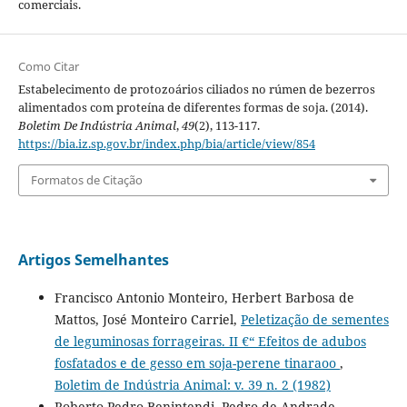
comerciais.
Como Citar
Estabelecimento de protozoários ciliados no rúmen de bezerros
alimentados com proteína de diferentes formas de soja. (2014).
Boletim De Indústria Animal
,
49
(2), 113-117.
https://bia.iz.sp.gov.br/index.php/bia/article/view/854
Formatos de Citação
Artigos Semelhantes
Francisco Antonio Monteiro, Herbert Barbosa de
Mattos, José Monteiro Carriel,
Peletização de sementes
de leguminosas forrageiras. II €“ Efeitos de adubos
fosfatados e de gesso em soja-perene tinaraoo
,
Boletim de Indústria Animal: v. 39 n. 2 (1982)
Roberto Pedro Benintendi, Pedro de Andrade,