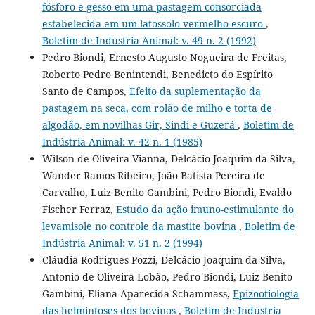
fósforo e gesso em uma pastagem consorciada
estabelecida em um latossolo vermelho-escuro
,
Boletim de Indústria Animal: v. 49 n. 2 (1992)
Pedro Biondi, Ernesto Augusto Nogueira de Freitas,
Roberto Pedro Benintendi, Benedicto do Espírito
Santo de Campos,
Efeito da suplementação da
pastagem na seca, com rolão de milho e torta de
algodão, em novilhas Gir, Sindi e Guzerá
,
Boletim de
Indústria Animal: v. 42 n. 1 (1985)
Wilson de Oliveira Vianna, Delcácio Joaquim da Silva,
Wander Ramos Ribeiro, João Batista Pereira de
Carvalho, Luiz Benito Gambini, Pedro Biondi, Evaldo
Fischer Ferraz,
Estudo da ação imuno-estimulante do
levamisole no controle da mastite bovina
,
Boletim de
Indústria Animal: v. 51 n. 2 (1994)
Cláudia Rodrigues Pozzi, Delcácio Joaquim da Silva,
Antonio de Oliveira Lobão, Pedro Biondi, Luiz Benito
Gambini, Eliana Aparecida Schammass,
Epizootiologia
das helmintoses dos bovinos
,
Boletim de Indústria