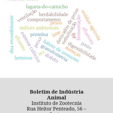
lagarta-do-cartucho
derivados de peixe
ventilação
resíduo agrícola
herdabilidade
fermentação
dna recombinante
comportamento
pesos
nebulização
índices ambientais
efluentes
leite
estresse calórico
proteína
ph
efluente
peixe
hábito de consumo
pasto
digestibilidade
granulometria
doenças
ecc
dialelo
heterose
Boletim de Indústria
Animal
Instituto de Zootecnia
Rua Heitor Penteado, 56 –