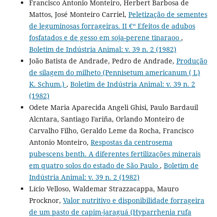
Francisco Antonio Monteiro, Herbert Barbosa de
Mattos, José Monteiro Carriel,
Peletização de sementes
de leguminosas forrageiras. II €“ Efeitos de adubos
fosfatados e de gesso em soja-perene tinaraoo
,
Boletim de Indústria Animal: v. 39 n. 2 (1982)
João Batista de Andrade, Pedro de Andrade,
Produção
de silagem do milheto (Pennisetum americanum ( L)
K. Schum.)
,
Boletim de Indústria Animal: v. 39 n. 2
(1982)
Odete Maria Aparecida Angeli Ghisi, Paulo Bardauil
Alcntara, Santiago Fariña, Orlando Monteiro de
Carvalho Filho, Geraldo Leme da Rocha, Francisco
Antonio Monteiro,
Respostas da centrosema
pubescens benth. A diferentes fertilizações minerais
em quatro solos do estado de São Paulo
,
Boletim de
Indústria Animal: v. 39 n. 2 (1982)
Lício Velloso, Waldemar Strazzacappa, Mauro
Procknor,
Valor nutritivo e disponibilidade forrageira
de um pasto de capim-jaraguá (Hyparrhenia rufa