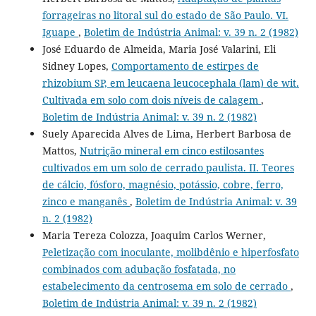
forrageiras no litoral sul do estado de São Paulo. VI.
Iguape
,
Boletim de Indústria Animal: v. 39 n. 2 (1982)
José Eduardo de Almeida, Maria José Valarini, Eli
Sidney Lopes,
Comportamento de estirpes de
rhizobium SP, em leucaena leucocephala (lam) de wit.
Cultivada em solo com dois níveis de calagem
,
Boletim de Indústria Animal: v. 39 n. 2 (1982)
Suely Aparecida Alves de Lima, Herbert Barbosa de
Mattos,
Nutrição mineral em cinco estilosantes
cultivados em um solo de cerrado paulista. II. Teores
de cálcio, fósforo, magnésio, potássio, cobre, ferro,
zinco e manganês
,
Boletim de Indústria Animal: v. 39
n. 2 (1982)
Maria Tereza Colozza, Joaquim Carlos Werner,
Peletização com inoculante, molibdênio e hiperfosfato
combinados com adubação fosfatada, no
estabelecimento da centrosema em solo de cerrado
,
Boletim de Indústria Animal: v. 39 n. 2 (1982)