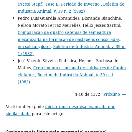
(Nees) Stapf). Fase II. Período de Inverno
,
Boletim de
Indústria Animal: v. 39 n. 2 (1982)
Pedro Luís Guárdia Abramides, Diorande Bianchine,
Nelson Morato Ferraz Meirelles, Hélio Jesses Sartini,
Comparação de quatro sistemas de semeadura
mecanizada na formação de pastagens consociadas,
em solo argiloso
,
Boletim de Indústria Animal: v. 39 n.
1 (1982)
José Vicente Silveira Pedreira, Herbert Barbosa de
Mattos,
Crescimento estacional de cultivares de Capim
elefante
,
Boletim de Indústria Animal: v. 39 n. 1
(1982)
1-10 de 1372
Próximo
Você também pode
iniciar uma pesquisa avançada por
similaridade
para este artigo.
Artigos mais lidos pelo mesmo(s) autor(es)