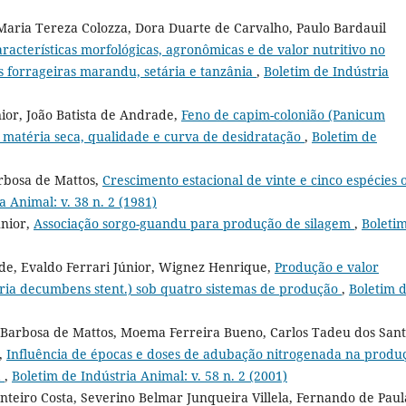
aria Tereza Colozza, Dora Duarte de Carvalho, Paulo Bardauil
racterísticas morfológicas, agronômicas e de valor nutritivo no
 forrageiras marandu, setária e tanzânia
,
Boletim de Indústria
nior, João Batista de Andrade,
Feno de capim-colonião (Panicum
 matéria seca, qualidade e curva de desidratação
,
Boletim de
arbosa de Mattos,
Crescimento estacional de vinte e cinco espécies 
a Animal: v. 38 n. 2 (1981)
únior,
Associação sorgo-guandu para produção de silagem
,
Boleti
ade, Evaldo Ferrari Júnior, Wignez Henrique,
Produção e valor
taria decumbens stent.) sob quatro sistemas de produção
,
Boletim 
 Barbosa de Mattos, Moema Ferreira Bueno, Carlos Tadeu dos Sant
e,
Influência de épocas e doses de adubação nitrogenada na produ
a
,
Boletim de Indústria Animal: v. 58 n. 2 (2001)
onteiro Costa, Severino Belmar Junqueira Villela, Fernando de Paul