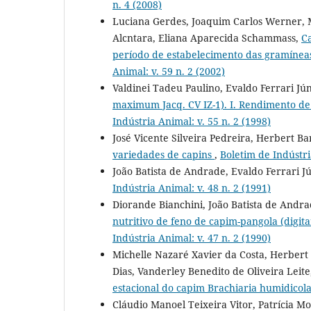
n. 4 (2008)
Luciana Gerdes, Joaquim Carlos Werner, M
Alcntara, Eliana Aparecida Schammass,
Ca
período de estabelecimento das gramíneas
Animal: v. 59 n. 2 (2002)
Valdinei Tadeu Paulino, Evaldo Ferrari Jú
maximum Jacq. CV IZ-1). I. Rendimento de
Indústria Animal: v. 55 n. 2 (1998)
José Vicente Silveira Pedreira, Herbert B
variedades de capins
,
Boletim de Indústri
João Batista de Andrade, Evaldo Ferrari J
Indústria Animal: v. 48 n. 2 (1991)
Diorande Bianchini, João Batista de Andr
nutritivo de feno de capim-pangola (digi
Indústria Animal: v. 47 n. 2 (1990)
Michelle Nazaré Xavier da Costa, Herbert
Dias, Vanderley Benedito de Oliveira Leit
estacional do capim Brachiaria humidicol
Cláudio Manoel Teixeira Vitor, Patrícia M