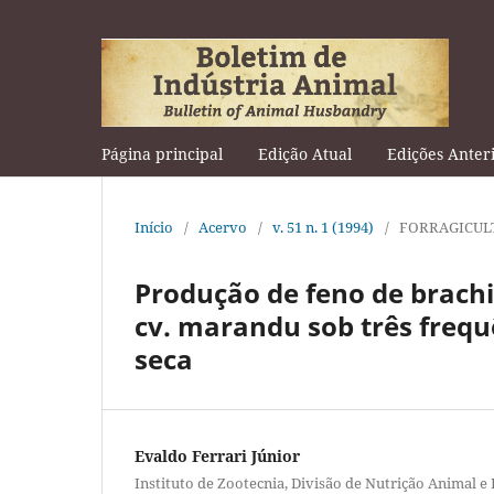
Página principal
Edição Atual
Edições Anter
Início
/
Acervo
/
v. 51 n. 1 (1994)
/
FORRAGICUL
Produção de feno de brach
cv. marandu sob três frequ
seca
Evaldo Ferrari Júnior
Instituto de Zootecnia, Divisão de Nutrição Animal e