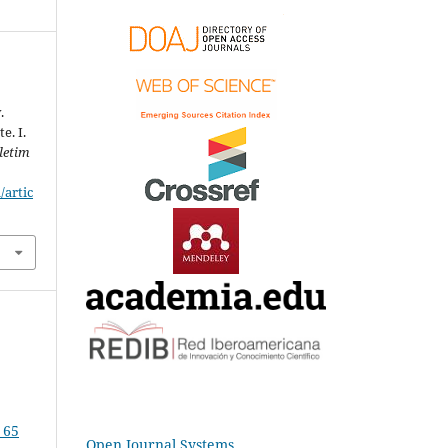
.
e. I.
letim
/artic
 65
Open Journal Systems