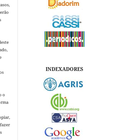
asos,
verão
s
deste
ado,
e
INDEXADORES
os
o o
forma
opiar,
 fazer
s