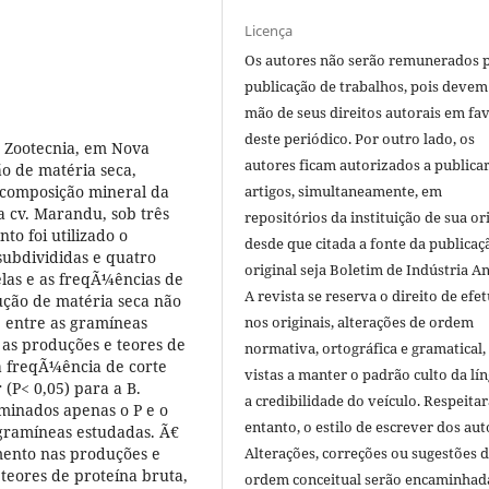
Licença
Os autores não serão remunerados 
publicação de trabalhos, pois devem
mão de seus direitos autorais em fa
deste periódico. Por outro lado, os
de Zootecnia, em Nova
autores ficam autorizados a publicar
ão de matéria seca,
 composição mineral da
artigos, simultaneamente, em
 cv. Marandu, sob três
repositórios da instituição de sua or
to foi utilizado o
desde que citada a fonte da publicaç
subdivididas e quatro
original seja Boletim de Indústria A
elas e as freqÃ¼ências de
A revista se reserva o direito de efet
ução de matéria seca não
, entre as gramíneas
nos originais, alterações de ordem
 as produções e teores de
normativa, ortográfica e gramatical
a freqÃ¼ência de corte
vistas a manter o padrão culto da lí
 (P< 0,05) para a B.
a credibilidade do veículo. Respeitar
minados apenas o P e o
entanto, o estilo de escrever dos aut
 gramíneas estudadas. Ã€
ento nas produções e
Alterações, correções ou sugestões 
teores de proteína bruta,
ordem conceitual serão encaminhad