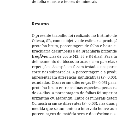
de folha e haste e teores de minerais
Resumo
O presente trabalho foi realizado no Instituto 
Odessa, SP., com o objetivo de estimar a produç
proteína bruta, porcentagem de folha e haste e
Brachiaria decumbens e da Brachiaria brizantha
freqÃ¼ências de corte (42, 56 e 84 dias). Para tan
delineamento de blocos ao acaso, com parcelas 
repetições. As espécies foram testadas nas parc
corte nas subparcelas. A porcentagem e a prod
apresentaram diferenças significativas (P> 0,05)
estudadas. Ocorreram diferenças (P< 0,05) para
proteína bruta entre as duas espécies apenas n
de 84 dias. A porcentagem de folhas foi superior
brizantha cv. Marandu. Entre os minerais deter
Cu mostraram-se diferentes (P< 0,05), nas duas
medida que se aumentou o intervalo houve aum
porcentagens de matéria seca e decréscimo nos 