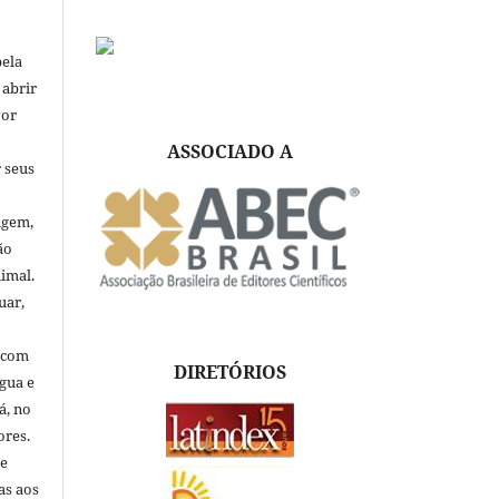
pela
 abrir
vor
ASSOCIADO A
 seus
igem,
ão
nimal.
uar,
, com
DIRETÓRIOS
ngua e
á, no
ores.
de
as aos