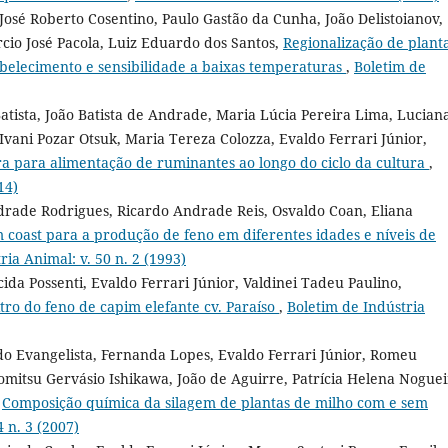
 José Roberto Cosentino, Paulo Gastão da Cunha, João Delistoianov,
rcio José Pacola, Luiz Eduardo dos Santos,
Regionalização de plant
tabelecimento e sensibilidade a baixas temperaturas
,
Boletim de
tista, João Batista de Andrade, Maria Lúcia Pereira Lima, Lucian
Ivani Pozar Otsuk, Maria Tereza Colozza, Evaldo Ferrari Júnior,
ra para alimentação de ruminantes ao longo do ciclo da cultura
,
14)
ndrade Rodrigues, Ricardo Andrade Reis, Osvaldo Coan, Eliana
 coast para a produção de feno em diferentes idades e níveis de
ria Animal: v. 50 n. 2 (1993)
a Possenti, Evaldo Ferrari Júnior, Valdinei Tadeu Paulino,
tro do feno de capim elefante cv. Paraíso
,
Boletim de Indústria
do Evangelista, Fernanda Lopes, Evaldo Ferrari Júnior, Romeu
omitsu Gervásio Ishikawa, João de Aguirre, Patrícia Helena Nogue
,
Composição química da silagem de plantas de milho com e sem
 n. 3 (2007)