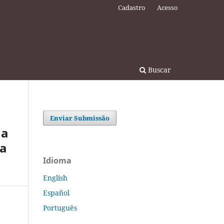
Cadastro
Acesso
Buscar
Enviar Submissão
ha
ia
Idioma
English
Español
Português