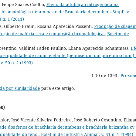
 Felipe Soares Coelho,
Efeito da adubação nitrogenada na
 bromatológica de um pasto de Brachiaria decumbens Stapf cv.
 n. 1 (2011)
, Gilberto Braun, Rosana Aparecida Possenti,
Produção de silagem
odução de matéria seca e composição bromatológica
,
Boletim de
osentino, Valdinei Tadeu Paulino, Eliana Aparecida Schammass,
Ef
to e qualidade de capim-elefante (pennisetum purpureum schum) 
v. 50 n. 2 (1993)
1-10 de 1393
Próxim
da por similaridade
para este artigo.
s)
nior, José Vicente Silveira Pedreira, José Roberto Cosentino, Elian
ade dos fenos de brachiaria decumbens e brachiaria brizantha cv
. qualidade do feno
,
Boletim de Indústria Animal: v. 51 n. 1 (1994)