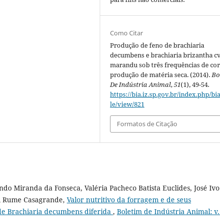
Como Citar
Produção de feno de brachiaria
decumbens e brachiaria brizantha cv
marandu sob três frequências de cort
produção de matéria seca. (2014).
Bo
De Indústria Animal
,
51
(1), 49-54.
https://bia.iz.sp.gov.br/index.php/bia
le/view/821
Formatos de Citação
do Miranda da Fonseca, Valéria Pacheco Batista Euclides, José Ivo
iel Rume Casagrande,
Valor nutritivo da forragem e de seus
de Brachiaria decumbens diferida
,
Boletim de Indústria Animal: v.