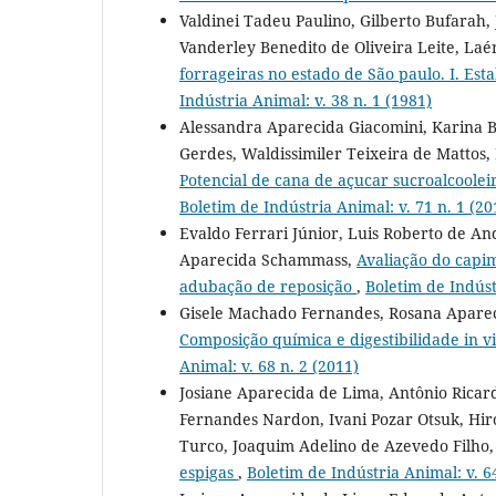
Valdinei Tadeu Paulino, Gilberto Bufarah,
Vanderley Benedito de Oliveira Leite, Laé
forrageiras no estado de São paulo. I. Es
Indústria Animal: v. 38 n. 1 (1981)
Alessandra Aparecida Giacomini, Karina Ba
Gerdes, Waldissimiler Teixeira de Mattos, 
Potencial de cana de açucar sucroalcoolei
Boletim de Indústria Animal: v. 71 n. 1 (20
Evaldo Ferrari Júnior, Luis Roberto de A
Aparecida Schammass,
Avaliação do capim
adubação de reposição
,
Boletim de Indúst
Gisele Machado Fernandes, Rosana Aparecid
Composição química e digestibilidade in vi
Animal: v. 68 n. 2 (2011)
Josiane Aparecida de Lima, Antônio Ricar
Fernandes Nardon, Ivani Pozar Otsuk, Hir
Turco, Joaquim Adelino de Azevedo Filho
espigas
,
Boletim de Indústria Animal: v. 64