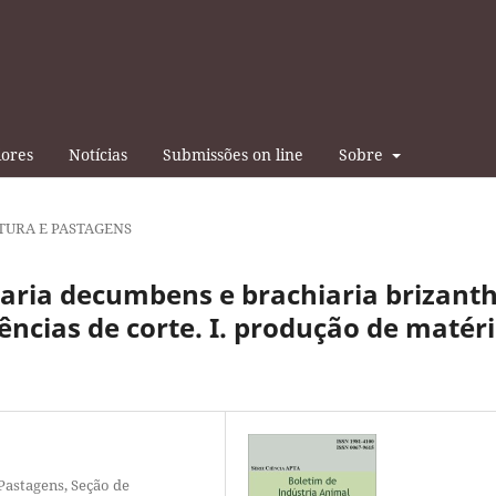
iores
Notícias
Submissões on line
Sobre
TURA E PASTAGENS
iaria decumbens e brachiaria brizant
ências de corte. I. produção de matér
 Pastagens, Seção de