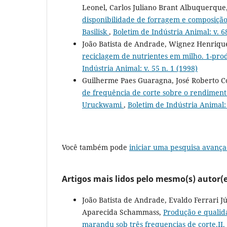
Leonel, Carlos Juliano Brant Albuquerque,
disponibilidade de forragem e composição
Basilisk
,
Boletim de Indústria Animal: v. 68
João Batista de Andrade, Wignez Henrique
reciclagem de nutrientes em milho. 1-pr
Indústria Animal: v. 55 n. 1 (1998)
Guilherme Paes Guaragna, José Roberto C
de frequência de corte sobre o rendimen
Uruckwami
,
Boletim de Indústria Animal: 
Você também pode
iniciar uma pesquisa avança
Artigos mais lidos pelo mesmo(s) autor(e
João Batista de Andrade, Evaldo Ferrari Jú
Aparecida Schammass,
Produção e qualid
marandu sob três frequencias de corte.II