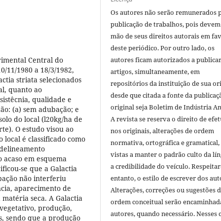
Os autores não serão remunerados 
publicação de trabalhos, pois devem
mão de seus direitos autorais em fa
deste periódico. Por outro lado, os
rimental Central do
autores ficam autorizados a publicar
10/11/1980 a 18/3/1982,
artigos, simultaneamente, em
ctia striata selecionados
repositórios da instituição de sua or
l, quanto ao
desde que citada a fonte da publicaç
istêcnia, qualidade e
original seja Boletim de Indústria A
ação: (a) sem adubação; e
olo do local (l20kg/ha de
A revista se reserva o direito de efet
rte). O estudo visou ao
nos originais, alterações de ordem
 local é classificado como
normativa, ortográfica e gramatical
 delineamento
vistas a manter o padrão culto da lí
ao acaso em esquema
a credibilidade do veículo. Respeitar
ificou-se que a Galactia
bação não interferiu
entanto, o estilo de escrever dos aut
ncia, aparecimento de
Alterações, correções ou sugestões 
 matéria seca. A Galactia
ordem conceitual serão encaminhad
vegetativo, produção,
autores, quando necessário. Nesses c
es, sendo que a produção