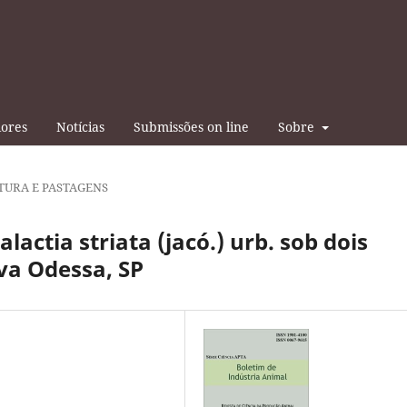
iores
Notícias
Submissões on line
Sobre
TURA E PASTAGENS
actia striata (jacó.) urb. sob dois
va Odessa, SP