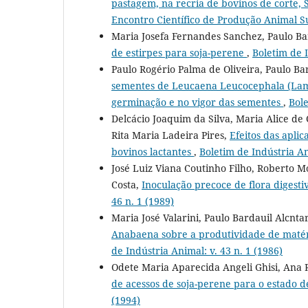
pastagem, na recria de bovinos de corte, 
Encontro Científico de Produção Animal S
Maria Josefa Fernandes Sanchez, Paulo Ba
de estirpes para soja-perene
,
Boletim de I
Paulo Rogério Palma de Oliveira, Paulo B
sementes de Leucaena Leucocephala (Lam.
germinação e no vigor das sementes
,
Bole
Delcácio Joaquim da Silva, Maria Alice d
Rita Maria Ladeira Pires,
Efeitos das aplic
bovinos lactantes
,
Boletim de Indústria An
José Luiz Viana Coutinho Filho, Roberto Mo
Costa,
Inoculação precoce de flora digest
46 n. 1 (1989)
Maria José Valarini, Paulo Bardauil Alcnt
Anabaena sobre a produtividade de matéri
de Indústria Animal: v. 43 n. 1 (1986)
Odete Maria Aparecida Angeli Ghisi, Ana 
de acessos de soja-perene para o estado d
(1994)