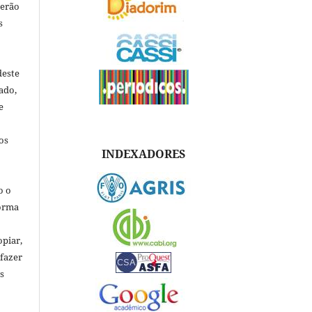
verão
s
deste
ado,
e
os
INDEXADORES
o o
forma
opiar,
 fazer
s