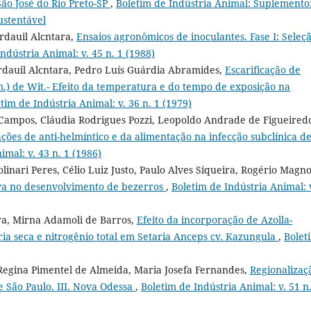
São José do Rio Preto-SP
,
Boletim de Indústria Animal: Suplemento
ustentável
rdauil Alcntara,
Ensaios agronômicos de inoculantes. Fase I: Seleç
ndústria Animal: v. 45 n. 1 (1988)
ardauil Alcntara, Pedro Luís Guárdia Abramides,
Escarificação de
) de Wit.- Efeito da temperatura e do tempo de exposição na
tim de Indústria Animal: v. 36 n. 1 (1979)
e Campos, Cláudia Rodrigues Pozzi, Leopoldo Andrade de Figueired
ações de anti-helmíntico e da alimentação na infecção subclínica d
imal: v. 43 n. 1 (1986)
linari Peres, Célio Luiz Justo, Paulo Alves Siqueira, Rogério Magno
iva no desenvolvimento de bezerros
,
Boletim de Indústria Animal: 
ara, Mirna Adamoli de Barros,
Efeito da incorporação de Azolla-
a seca e nitrogênio total em Setaria Anceps cv. Kazungula
,
Bolet
Regina Pimentel de Almeida, Maria Josefa Fernandes,
Regionalizaç
e São Paulo. III. Nova Odessa
,
Boletim de Indústria Animal: v. 51 n.