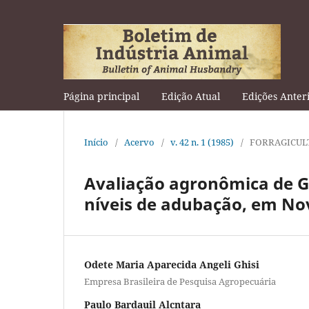
Página principal
Edição Atual
Edições Anter
Início
/
Acervo
/
v. 42 n. 1 (1985)
/
FORRAGICUL
Avaliação agronômica de Gal
níveis de adubação, em No
Odete Maria Aparecida Angeli Ghisi
Empresa Brasileira de Pesquisa Agropecuária
Paulo Bardauil Alcntara