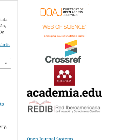
iata
ção,
De
/artic
to
ery,
Open Journal Systems