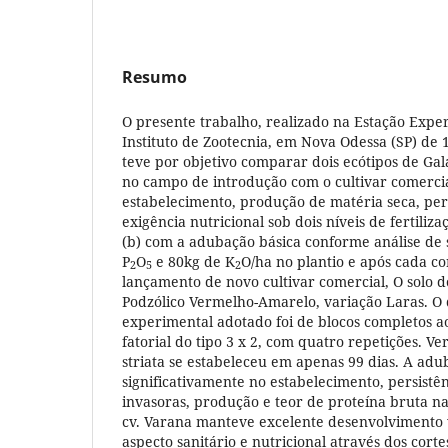
Resumo
O presente trabalho, realizado na Estação Expe
Instituto de Zootecnia, em Nova Odessa (SP) de 
teve por objetivo comparar dois ecótipos de Gala
no campo de introdução com o cultivar comercia
estabelecimento, produção de matéria seca, pers
exigência nutricional sob dois níveis de fertiliz
(b) com a adubação básica conforme análise de s
P
O
e 80kg de K
O/ha no plantio e após cada co
2
5
2
lançamento de novo cultivar comercial, O solo do
Podzólico Vermelho-Amarelo, variação Laras. O
experimental adotado foi de blocos completos 
fatorial do tipo 3 x 2, com quatro repetições. Ver
striata se estabeleceu em apenas 99 dias. A adu
significativamente no estabelecimento, persistê
invasoras, produção e teor de proteína bruta na
cv. Varana manteve excelente desenvolvimento 
aspecto sanitário e nutricional através dos cort