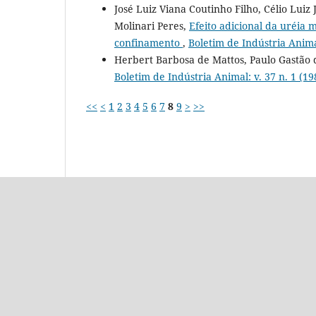
José Luiz Viana Coutinho Filho, Célio Luiz
Molinari Peres,
Efeito adicional da uréia
confinamento
,
Boletim de Indústria Animal
Herbert Barbosa de Mattos, Paulo Gastão
Boletim de Indústria Animal: v. 37 n. 1 (19
<<
<
1
2
3
4
5
6
7
8
9
>
>>