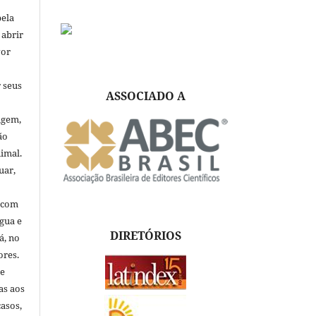
pela
 abrir
vor
 seus
ASSOCIADO A
igem,
ão
nimal.
uar,
, com
ngua e
DIRETÓRIOS
á, no
ores.
de
as aos
asos,