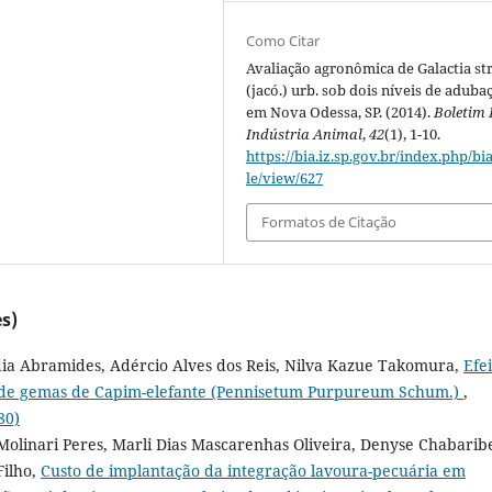
Como Citar
Avaliação agronômica de Galactia str
(jacó.) urb. sob dois níveis de aduba
em Nova Odessa, SP. (2014).
Boletim 
Indústria Animal
,
42
(1), 1-10.
https://bia.iz.sp.gov.br/index.php/bia
le/view/627
Formatos de Citação
s)
dia Abramides, Adércio Alves dos Reis, Nilva Kazue Takomura,
Efei
ade gemas de Capim-elefante (Pennisetum Purpureum Schum.)
,
80)
linari Peres, Marli Dias Mascarenhas Oliveira, Denyse Chabarib
Filho,
Custo de implantação da integração lavoura-pecuária em