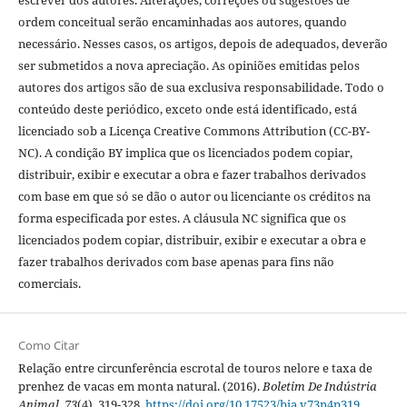
escrever dos autores. Alterações, correções ou sugestões de
ordem conceitual serão encaminhadas aos autores, quando
necessário. Nesses casos, os artigos, depois de adequados, deverão
ser submetidos a nova apreciação. As opiniões emitidas pelos
autores dos artigos são de sua exclusiva responsabilidade. Todo o
conteúdo deste periódico, exceto onde está identificado, está
licenciado sob a Licença Creative Commons Attribution (CC-BY-
NC). A condição BY implica que os licenciados podem copiar,
distribuir, exibir e executar a obra e fazer trabalhos derivados
com base em que só se dão o autor ou licenciante os créditos na
forma especificada por estes. A cláusula NC significa que os
licenciados podem copiar, distribuir, exibir e executar a obra e
fazer trabalhos derivados com base apenas para fins não
comerciais.
Como Citar
Relação entre circunferência escrotal de touros nelore e taxa de
prenhez de vacas em monta natural. (2016).
Boletim De Indústria
Animal
,
73
(4), 319-328.
https://doi.org/10.17523/bia.v73n4p319