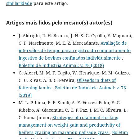
similaridade
para este artigo.
Artigos mais lidos pelo mesmo(s) autor(es)
J. Aldrighi, R. H. Branco, J. N. S. G. Cyrillo, E. Magnani,
C. F. Nascimento, M. E. Z. Mercadante,
Avaliação de
intervalos de tempo para registro do comportamento
ingestivo de bovinos confinados individualmente
,
Boletim de Indústria Animal: v. 75 (2018)
G. Aferri, M. M. F. Cação, W. Henrique, M. M. Guizzo,
C. C. P. Paz, A. S. C. Pereira,
Oilseeds in diets of
fattening lambs
,
Boletim de Indústria Animal: v. 76
(2019)
M. L. P. Lima, F. F. Simili, A. E. Vercesi Filho, E. G.
Ribeiro, A. Giacomini, C. C. P. Paz, J. M. C. Silveira, L.
C. Roma Júnior,
Strategies of rotational stocking
management on weight gain and productivity of
heifers grazing on marandu palisade grass
,
Boletim