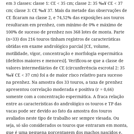
em 3 classes: classe 1: CE < 35 cm; classe 2: 35 ‰¥ CE < 37
cm; classe 3: CE ‰¥ 37. Mais da metade das observações de
CE ficaram na classe 2, e 74,52% das exposições aos touros
resultaram em prenhez, com mínimo de 0% e máximo de
100% de sucesso de prenhez nos 368 lotes de monta. Parte
(n=33) dos 216 touros tinham registros de características
obtidas em exame andrológico parcial [CE, volume,
motilidade, vigor, concentração e morfologia espermática
(defeitos maiores e menores)]. Verificou-se que a classe de
valores intermediários de CE (circunferência escrotal 2: 35
‰¥ CE < 37 cm) foi a de maior risco relativo para sucesso
na prenhez. Na amostra dos 33 touros, a taxa de prenhez
apresentou correlação moderada e positiva (r = 0,66)
somente com a concentração espermática. A fraca relação
entre as características do andrológico os touros e TP das
vacas pode ser devido ao fato da amostra dos touros
avaliados neste tipo de trabalho ser sempre viesada. Ou
seja, só são considerados os touros que entraram em monta,
que é uma pequena porcentagem dos machos nascidos e,