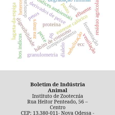
índices ambientais
heterose
derivados de peixe
resíduo agrícola
doenças
pasto
lagarta-da-espiga
leite
efluente
pesos
estresse calórico
digestibilidade
zea mays
fermentação
proteína
hábito de consumo
comportamento
peixe
nebulização
ph
ventilação
bos indicus
ecc
dialelo
granulometria
Boletim de Indústria
Animal
Instituto de Zootecnia
Rua Heitor Penteado, 56 –
Centro
CEP: 13.380-011- Nova Odessa -