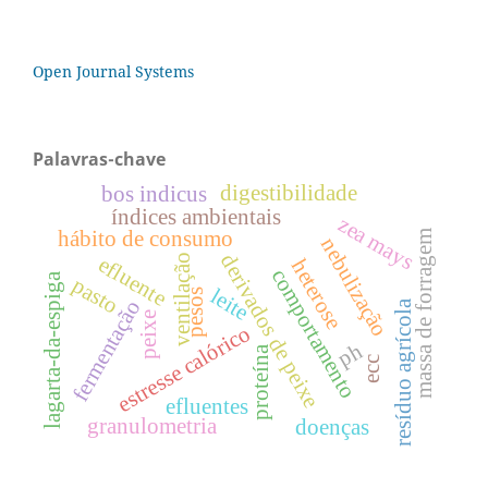
Open Journal Systems
Palavras-chave
digestibilidade
bos indicus
índices ambientais
zea mays
hábito de consumo
massa de forragem
nebulização
derivados de peixe
ventilação
efluente
heterose
comportamento
lagarta-da-espiga
pasto
leite
pesos
fermentação
resíduo agrícola
peixe
estresse calórico
ph
proteína
ecc
efluentes
granulometria
doenças