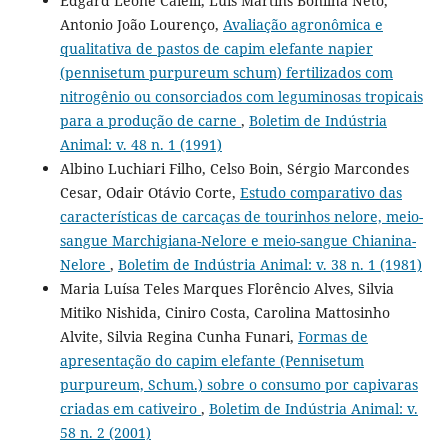
Edgard Leone Caielli, Luis Martins Bonilha Neto,
Antonio João Lourenço,
Avaliação agronômica e
qualitativa de pastos de capim elefante napier
(pennisetum purpureum schum) fertilizados com
nitrogênio ou consorciados com leguminosas tropicais
para a produção de carne
,
Boletim de Indústria
Animal: v. 48 n. 1 (1991)
Albino Luchiari Filho, Celso Boin, Sérgio Marcondes
Cesar, Odair Otávio Corte,
Estudo comparativo das
características de carcaças de tourinhos nelore, meio-
sangue Marchigiana-Nelore e meio-sangue Chianina-
Nelore
,
Boletim de Indústria Animal: v. 38 n. 1 (1981)
Maria Luísa Teles Marques Florêncio Alves, Silvia
Mitiko Nishida, Ciniro Costa, Carolina Mattosinho
Alvite, Silvia Regina Cunha Funari,
Formas de
apresentação do capim elefante (Pennisetum
purpureum, Schum.) sobre o consumo por capivaras
criadas em cativeiro
,
Boletim de Indústria Animal: v.
58 n. 2 (2001)