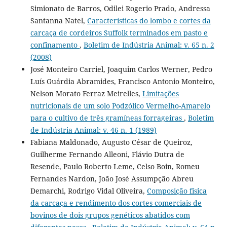
Simionato de Barros, Odilei Rogerio Prado, Andressa
Santanna Natel,
Características do lombo e cortes da
carcaça de cordeiros Suffolk terminados em pasto e
confinamento
,
Boletim de Indústria Animal: v. 65 n. 2
(2008)
José Monteiro Carriel, Joaquim Carlos Werner, Pedro
Luís Guárdia Abramides, Francisco Antonio Monteiro,
Nelson Morato Ferraz Meirelles,
Limitações
nutricionais de um solo Podzólico Vermelho-Amarelo
para o cultivo de três gramíneas forrageiras
,
Boletim
de Indústria Animal: v. 46 n. 1 (1989)
Fabiana Maldonado, Augusto César de Queiroz,
Guilherme Fernando Alleoni, Flávio Dutra de
Resende, Paulo Roberto Leme, Celso Boin, Romeu
Fernandes Nardon, João José Assumpção Abreu
Demarchi, Rodrigo Vidal Oliveira,
Composição física
da carcaça e rendimento dos cortes comerciais de
bovinos de dois grupos genéticos abatidos com