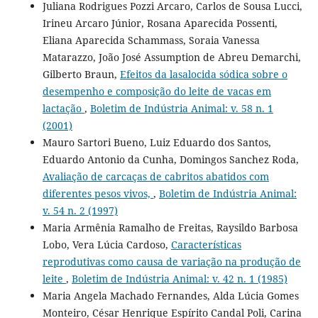
Juliana Rodrigues Pozzi Arcaro, Carlos de Sousa Lucci,
Irineu Arcaro Júnior, Rosana Aparecida Possenti,
Eliana Aparecida Schammass, Soraia Vanessa
Matarazzo, João José Assumption de Abreu Demarchi,
Gilberto Braun,
Efeitos da lasalocida sódica sobre o
desempenho e composição do leite de vacas em
lactação
,
Boletim de Indústria Animal: v. 58 n. 1
(2001)
Mauro Sartori Bueno, Luiz Eduardo dos Santos,
Eduardo Antonio da Cunha, Domingos Sanchez Roda,
Avaliação de carcaças de cabritos abatidos com
diferentes pesos vivos,
,
Boletim de Indústria Animal:
v. 54 n. 2 (1997)
Maria Armênia Ramalho de Freitas, Raysildo Barbosa
Lobo, Vera Lúcia Cardoso,
Características
reprodutivas como causa de variação na produção de
leite
,
Boletim de Indústria Animal: v. 42 n. 1 (1985)
Maria Angela Machado Fernandes, Alda Lúcia Gomes
Monteiro, César Henrique Espírito Candal Poli, Carina