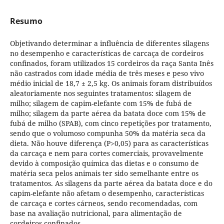
Resumo
Objetivando determinar a influência de diferentes silagens
no desempenho e características de carcaça de cordeiros
confinados, foram utilizados 15 cordeiros da raça Santa Inês
não castrados com idade média de três meses e peso vivo
médio inicial de 18,7 ± 2,5 kg. Os animais foram distribuídos
aleatoriamente nos seguintes tratamentos: silagem de
milho; silagem de capim-elefante com 15% de fubá de
milho; silagem da parte aérea da batata doce com 15% de
fubá de milho (SPAB), com cinco repetições por tratamento,
sendo que o volumoso compunha 50% da matéria seca da
dieta. Não houve diferença (P>0,05) para as características
da carcaça e nem para cortes comerciais, provavelmente
devido à composição química das dietas e o consumo de
matéria seca pelos animais ter sido semelhante entre os
tratamentos. As silagens da parte aérea da batata doce e do
capim-elefante não afetam o desempenho, características
de carcaça e cortes cárneos, sendo recomendadas, com
base na avaliação nutricional, para alimentação de
cordeiros confinados.