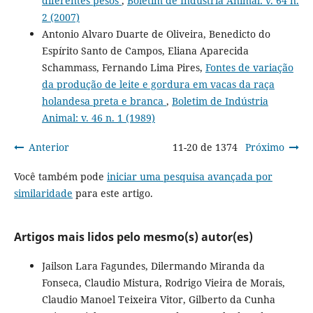
diferentes pesos
,
Boletim de Indústria Animal: v. 64 n.
2 (2007)
Antonio Alvaro Duarte de Oliveira, Benedicto do
Espírito Santo de Campos, Eliana Aparecida
Schammass, Fernando Lima Pires,
Fontes de variação
da produção de leite e gordura em vacas da raça
holandesa preta e branca
,
Boletim de Indústria
Animal: v. 46 n. 1 (1989)
Anterior
11-20 de 1374
Próximo
Você também pode
iniciar uma pesquisa avançada por
similaridade
para este artigo.
Artigos mais lidos pelo mesmo(s) autor(es)
Jailson Lara Fagundes, Dilermando Miranda da
Fonseca, Claudio Mistura, Rodrigo Vieira de Morais,
Claudio Manoel Teixeira Vitor, Gilberto da Cunha