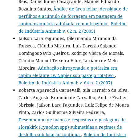
Reis, Daniel Rume Casagrande, Manoel Eduardo
Rozalino Santos,
Ãndice de área foliar, densidade de
perfilhos e acúmulo de forragem em pastagem de
capim-braquiária adubada com nitrogênio
,
Boletim
de Indústria Animal: v. 62 n. 2 (2005)
Jailson Lara Fagundes, Dilermando Miranda da
Fonseca, Cláudio Mistura, Luis Tarcísio Salgado,
Domingos Sávio Queiroz, Rodrigo Vieira de Morais,
Cláudio Manoel Teixeira Vitor, Luciano de Melo
Moreira,
Adubação nitrogenada e potássica em
capim-elefante cv. Napier sob pastejo rotativo
,
Boletim de Indústria Animal: v. 64 n. 2 (2007)
Roberta Aparecida Carnevalli, Sila Carneiro da Silva,
Carlos Augusto Brandão de Carvalho, André Fischer
Sbrissia, Jaílson Lara Fagundes, Luiz Felipe de Moura
Pinto, Carlos Guilherme Silveira Pedreira,
Desempenho de ovinos e respostas de pastagens de
Florakirk (Cynodon spp) submetidas a regimes de
desfolha sob lotação contínua
,
Boletim de Indústria