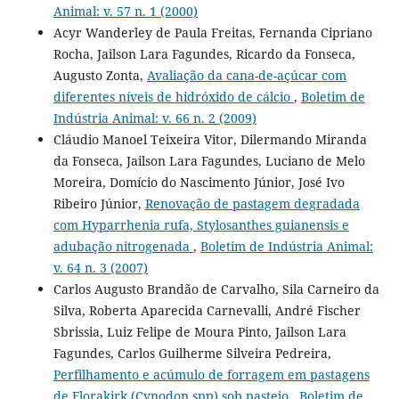
Animal: v. 57 n. 1 (2000)
Acyr Wanderley de Paula Freitas, Fernanda Cipriano
Rocha, Jailson Lara Fagundes, Ricardo da Fonseca,
Augusto Zonta,
Avaliação da cana-de-açúcar com
diferentes níveis de hidróxido de cálcio
,
Boletim de
Indústria Animal: v. 66 n. 2 (2009)
Cláudio Manoel Teixeira Vitor, Dilermando Miranda
da Fonseca, Jailson Lara Fagundes, Luciano de Melo
Moreira, Domício do Nascimento Júnior, José Ivo
Ribeiro Júnior,
Renovação de pastagem degradada
com Hyparrhenia rufa, Stylosanthes guianensis e
adubação nitrogenada
,
Boletim de Indústria Animal:
v. 64 n. 3 (2007)
Carlos Augusto Brandão de Carvalho, Sila Carneiro da
Silva, Roberta Aparecida Carnevalli, André Fischer
Sbrissia, Luiz Felipe de Moura Pinto, Jailson Lara
Fagundes, Carlos Guilherme Silveira Pedreira,
Perfilhamento e acúmulo de forragem em pastagens
de Florakirk (Cynodon spp) sob pastejo
,
Boletim de