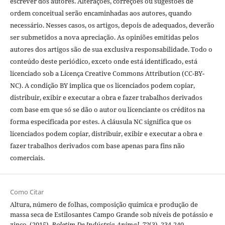
escrever dos autores. Alterações, correções ou sugestões de
ordem conceitual serão encaminhadas aos autores, quando
necessário. Nesses casos, os artigos, depois de adequados, deverão
ser submetidos a nova apreciação. As opiniões emitidas pelos
autores dos artigos são de sua exclusiva responsabilidade. Todo o
conteúdo deste periódico, exceto onde está identificado, está
licenciado sob a Licença Creative Commons Attribution (CC-BY-
NC). A condição BY implica que os licenciados podem copiar,
distribuir, exibir e executar a obra e fazer trabalhos derivados
com base em que só se dão o autor ou licenciante os créditos na
forma especificada por estes. A cláusula NC significa que os
licenciados podem copiar, distribuir, exibir e executar a obra e
fazer trabalhos derivados com base apenas para fins não
comerciais.
Como Citar
Altura, número de folhas, composição química e produção de
massa seca de Estilosantes Campo Grande sob níveis de potássio e
zinco. (2015).
Boletim De Indústria Animal
,
72
(3), 234-240.