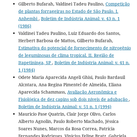
Gilberto Bufarah, Valdinei Tadeu Paulino,
Competição
de plantas forrageiras no Estado de São Paulo. I.
Anhembi
,
Boletim de Indústria Animal: v. 43 n. 1
(1986)
Valdinei Tadeu Paulino, Luiz Eduardo dos Santos,
Herbert Barbosa de Mattos, Gilberto Bufarah,
Estimativa do potencial de fornecimento de nitrogênio
de leguminosas de clima tropical. II. Região de
Itapetininga, SP
,
Boletim de Indústria Animal: v. 41 n.
1 (1984)
Odete Maria Aparecida Angeli Ghisi, Paulo Bardauil
Alcntara, Ana Regina Pimentel de Almeida, Eliana
Aparecida Schammass,
Avaliação Agronômica e
Fisiológica de dez capins sob dois níveis de adubação
,
Boletim de Indústria Animal: v. 51 n. 1 (1994)
Mauricio Pase Quatrin, Clair Jorge Olivo, Carlos
Alberto Agnolin, Paulo Roberto Machado, Jéssica
Soares Nunes, Marcos da Rosa Correa, Patrícia
Fernandes Rodrigues, Vinicius Felipe Bratz, Gabriela