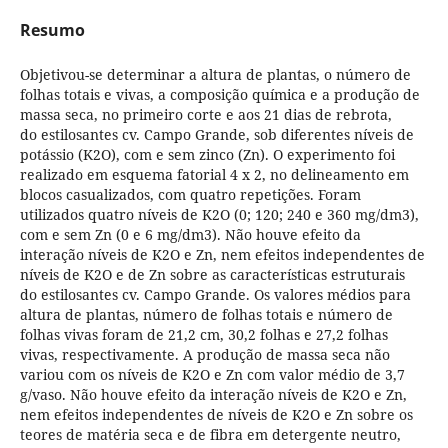
Resumo
Objetivou-se determinar a altura de plantas, o número de
folhas totais e vivas, a composição química e a produção de
massa seca, no primeiro corte e aos 21 dias de rebrota,
do estilosantes cv. Campo Grande, sob diferentes níveis de
potássio (K2O), com e sem zinco (Zn). O experimento foi
realizado em esquema fatorial 4 x 2, no delineamento em
blocos casualizados, com quatro repetições. Foram
utilizados quatro níveis de K2O (0; 120; 240 e 360 mg/dm3),
com e sem Zn (0 e 6 mg/dm3). Não houve efeito da
interação níveis de K2O e Zn, nem efeitos independentes de
níveis de K2O e de Zn sobre as características estruturais
do estilosantes cv. Campo Grande. Os valores médios para
altura de plantas, número de folhas totais e número de
folhas vivas foram de 21,2 cm, 30,2 folhas e 27,2 folhas
vivas, respectivamente. A produção de massa seca não
variou com os níveis de K2O e Zn com valor médio de 3,7
g/vaso. Não houve efeito da interação níveis de K2O e Zn,
nem efeitos independentes de níveis de K2O e Zn sobre os
teores de matéria seca e de fibra em detergente neutro,