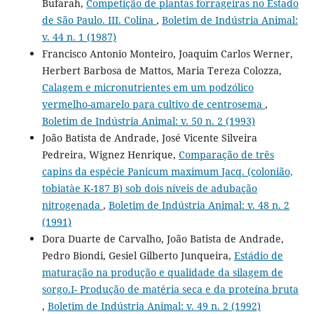
Bufarah,
Competição de plantas forrageiras no Estado
de São Paulo. III. Colina
,
Boletim de Indústria Animal:
v. 44 n. 1 (1987)
Francisco Antonio Monteiro, Joaquim Carlos Werner,
Herbert Barbosa de Mattos, Maria Tereza Colozza,
Calagem e micronutrientes em um podzólico
vermelho-amarelo para cultivo de centrosema
,
Boletim de Indústria Animal: v. 50 n. 2 (1993)
João Batista de Andrade, José Vicente Silveira
Pedreira, Wignez Henrique,
Comparação de três
capins da espécie Panicum maximum Jacq. (colonião,
tobiatàe K-187 B) sob dois níveis de adubação
nitrogenada
,
Boletim de Indústria Animal: v. 48 n. 2
(1991)
Dora Duarte de Carvalho, João Batista de Andrade,
Pedro Biondi, Gesiel Gilberto Junqueira,
Estádio de
maturação na produção e qualidade da silagem de
sorgo.I- Produção de matéria seca e da proteína bruta
,
Boletim de Indústria Animal: v. 49 n. 2 (1992)