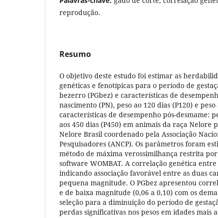
Palavras-chave:
gado de corte, correlação gené
reprodução.
Resumo
O objetivo deste estudo foi estimar as herdabili
genéticas e fenotípicas para o período de gesta
bezerro (PGbez) e características de desempen
nascimento (PN), peso ao 120 dias (P120) e peso 
características de desempenho pós-desmame: pe
aos 450 dias (P450) em animais da raça Nelore 
Nelore Brasil coordenado pela Associação Nacio
Pesquisadores (ANCP). Os parâmetros foram est
método de máxima verossimilhança restrita por
software WOMBAT. A correlação genética entre 
indicando associação favorável entre as duas ca
pequena magnitude. O PGbez apresentou correla
e de baixa magnitude (0,06 a 0,10) com os dema
seleção para a diminuição do período de gestaç
perdas significativas nos pesos em idades mais 