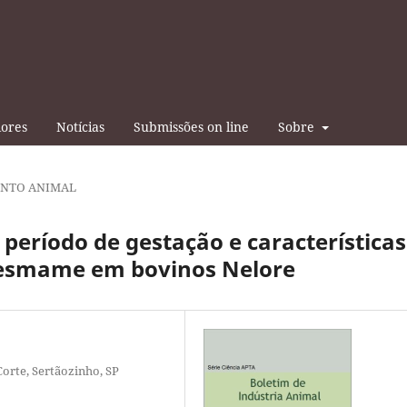
iores
Notícias
Submissões on line
Sobre
NTO ANIMAL
período de gestação e características
desmame em bovinos Nelore
Corte, Sertãozinho, SP