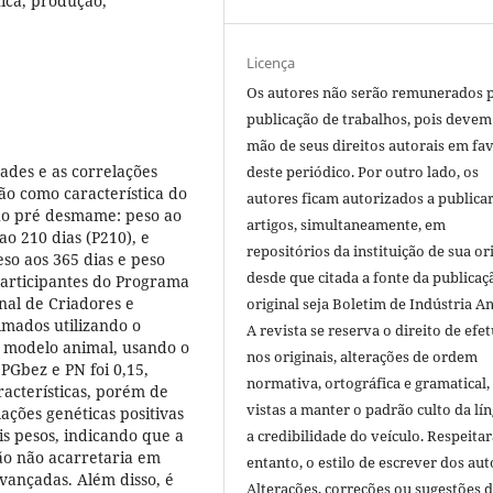
tica, produção,
Licença
Os autores não serão remunerados 
publicação de trabalhos, pois devem
mão de seus direitos autorais em fa
dades e as correlações
deste periódico. Por outro lado, os
ção como característica do
autores ficam autorizados a publicar
ho pré desmame: peso ao
artigos, simultaneamente, em
ao 210 dias (P210), e
repositórios da instituição de sua or
so aos 365 dias e peso
desde que citada a fonte da publicaç
participantes do Programa
nal de Criadores e
original seja Boletim de Indústria A
imados utilizando o
A revista se reserva o direito de efet
 modelo animal, usando o
nos originais, alterações de ordem
PGbez e PN foi 0,15,
normativa, ortográfica e gramatical
racterísticas, porém de
vistas a manter o padrão culto da lí
ções genéticas positivas
is pesos, indicando que a
a credibilidade do veículo. Respeitar
ão não acarretaria em
entanto, o estilo de escrever dos aut
avançadas. Além disso, é
Alterações, correções ou sugestões 