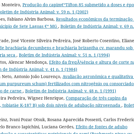
o Monteiro,
Produção do capim€“Tifton 85 submetido a doses e épo
oletim de Indústria Animal: v. 59 n. 1 (2002)
es, Fabiano Alvim Barbosa,
Resultados econômicos da terminação
icípio de Sete Lagoas €“ MG
,
Boletim de Indústria Animal: v. 69 n.
rade, José Vicente Silveira Pedreira, José Roberto Cosentino, Elian
de brachiaria decumbens e brachiaria brizantha cv. marandu sob 
ria seca
,
Boletim de Indústria Animal: v. 51 n. 1 (1994)
ttos, Alencar Mendonça,
Efeito da freqÃ¼ência e altura de corte n
m de Indústria Animal: v. 41 n. 1 (1984)
a Neto, Antonio João Lourenço,
Avaliação agronômica e qualitativa
tum purpureum schum) fertilizados com nitrogênio ou consorciado
ão de carne
,
Boletim de Indústria Animal: v. 48 n. 1 (1991)
veira Pedreira, Wignez Henrique,
Comparação de três capins da
 tobiatàe K-187 B) sob dois níveis de adubação nitrogenada
,
Bole
inz, Ivani Pozar Otsuk, Rosana Aparecida Possenti, Carlos Frederi
elo Branco Iapichini, Luciana Gerdes,
Efeito de fontes de adubo
dução e características nutricionais do rami (Boehmeria nivea cv