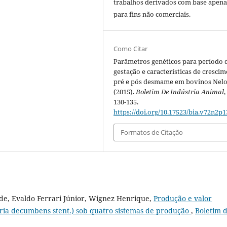
trabalhos derivados com base apena
para fins não comerciais.
Como Citar
Parâmetros genéticos para período 
gestação e características de cresci
pré e pós desmame em bovinos Nelo
(2015).
Boletim De Indústria Animal
130-135.
https://doi.org/10.17523/bia.v72n2p1
Formatos de Citação
ade, Evaldo Ferrari Júnior, Wignez Henrique,
Produção e valor
taria decumbens stent.) sob quatro sistemas de produção
,
Boletim 