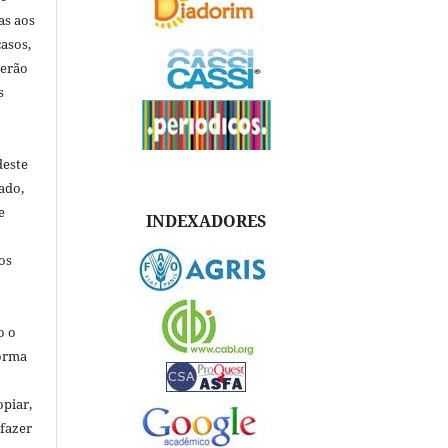
as aos
asos,
verão
s
deste
ado,
e
INDEXADORES
os
o o
forma
opiar,
 fazer