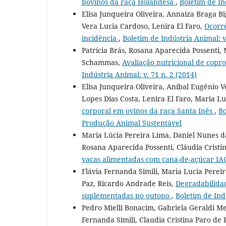
bovinos da raça Holandesa
,
Boletim de In
Elisa Junqueira Oliveira, Annaiza Braga Bi
Vera Lucia Cardoso, Lenira El Faro,
Ocorrê
incidência
,
Boletim de Indústria Animal: v.
Patrícia Brás, Rosana Aparecida Possenti
Schammas,
Avaliação nutricional de copr
Indústria Animal: v. 71 n. 2 (2014)
Elisa Junqueira Oliveira, Aníbal Eugênio V
Lopes Dias Costa, Lenira El Faro, Maria Lu
corporal em ovinos da raça Santa Inês
,
Bo
Produção Animal Sustentável
Maria Lúcia Pereira Lima, Daniel Nunes d
Rosana Aparecida Possenti, Cláudia Cristi
vacas alimentadas com cana-de-açúcar I
Flávia Fernanda Simili, Maria Lucia Perei
Paz, Ricardo Andrade Reis,
Degradabilidad
suplementadas no outono
,
Boletim de Indú
Pedro Mielli Bonacim, Gabriela Geraldi M
Fernanda Simili, Claudia Cristina Paro de 