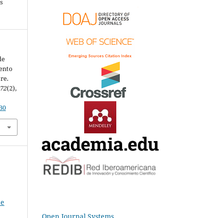
s
de
mento
re.
,
72
(2),
30
de
Open Journal Systems