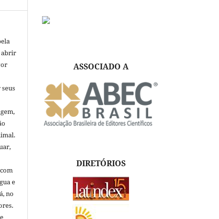
pela
 abrir
vor
ASSOCIADO A
 seus
igem,
ão
nimal.
uar,
DIRETÓRIOS
, com
ngua e
á, no
ores.
de