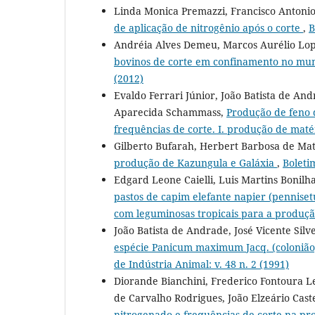
Linda Monica Premazzi, Francisco Antoni
de aplicação de nitrogênio após o corte
,
B
Andréia Alves Demeu, Marcos Aurélio Lop
bovinos de corte em confinamento no mun
(2012)
Evaldo Ferrari Júnior, João Batista de And
Aparecida Schammass,
Produção de feno 
frequências de corte. I. produção de maté
Gilberto Bufarah, Herbert Barbosa de Ma
produção de Kazungula e Galáxia
,
Boleti
Edgard Leone Caielli, Luis Martins Bonilh
pastos de capim elefante napier (pennise
com leguminosas tropicais para a produç
João Batista de Andrade, José Vicente Sil
espécie Panicum maximum Jacq. (colonião,
de Indústria Animal: v. 48 n. 2 (1991)
Diorande Bianchini, Frederico Fontoura Le
de Carvalho Rodrigues, João Elzeário Cast
nitrogenado e frequências de corte na pro