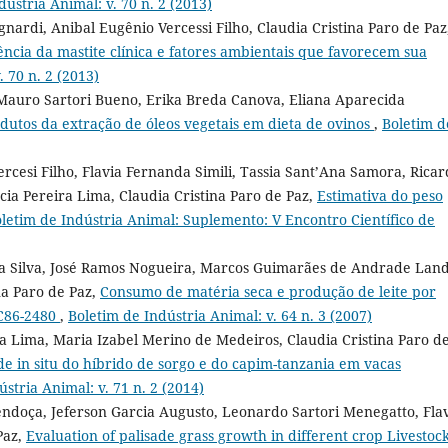
dústria Animal: v. 70 n. 2 (2013)
gnardi, Anibal Eugênio Vercessi Filho, Claudia Cristina Paro de Paz
ncia da mastite clínica e fatores ambientais que favorecem sua
 70 n. 2 (2013)
, Mauro Sartori Bueno, Erika Breda Canova, Eliana Aparecida
odutos da extração de óleos vegetais em dieta de ovinos
,
Boletim d
ercesi Filho, Flavia Fernanda Simili, Tassia Sant’Ana Samora, Rica
cia Pereira Lima, Claudia Cristina Paro de Paz,
Estimativa do peso
letim de Indústria Animal: Suplemento: V Encontro Científico de
a Silva, José Ramos Nogueira, Marcos Guimarães de Andrade Land
na Paro de Paz,
Consumo de matéria seca e produção de leite por
AC86-2480
,
Boletim de Indústria Animal: v. 64 n. 3 (2007)
ra Lima, Maria Izabel Merino de Medeiros, Claudia Cristina Paro d
e in situ do híbrido de sorgo e do capim-tanzania em vacas
stria Animal: v. 71 n. 2 (2014)
endoça, Jeferson Garcia Augusto, Leonardo Sartori Menegatto, Fla
Paz,
Evaluation of palisade grass growth in different crop Livestoc