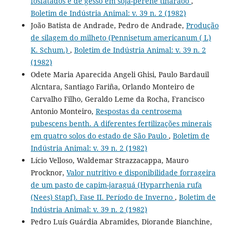
fosfatados e de gesso em soja-perene tinaraoo
,
Boletim de Indústria Animal: v. 39 n. 2 (1982)
João Batista de Andrade, Pedro de Andrade,
Produção
de silagem do milheto (Pennisetum americanum ( L)
K. Schum.)
,
Boletim de Indústria Animal: v. 39 n. 2
(1982)
Odete Maria Aparecida Angeli Ghisi, Paulo Bardauil
Alcntara, Santiago Fariña, Orlando Monteiro de
Carvalho Filho, Geraldo Leme da Rocha, Francisco
Antonio Monteiro,
Respostas da centrosema
pubescens benth. A diferentes fertilizações minerais
em quatro solos do estado de São Paulo
,
Boletim de
Indústria Animal: v. 39 n. 2 (1982)
Lício Velloso, Waldemar Strazzacappa, Mauro
Procknor,
Valor nutritivo e disponibilidade forrageira
de um pasto de capim-jaraguá (Hyparrhenia rufa
(Nees) Stapf). Fase II. Período de Inverno
,
Boletim de
Indústria Animal: v. 39 n. 2 (1982)
Pedro Luís Guárdia Abramides, Diorande Bianchine,