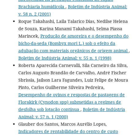
Brachiaria humidicola
,
Boletim de Indústria Animal:
v. 58 n. 2 (2001)
Roque Takahashi, Laila Talarico Dias, Nedilse Helena
de Souza, Karina Manami Takahashi, Selma Piassa
Marincek,
Produção de amoreira e o desempenho do
bicho-da-seda (Bombyx mori L.) sob o efeito da
adubação com materiais orgânicos de origem animal
,
Boletim de Indústria Animal: v. 55 n. 1 (1998)
Roberta Aparecida Carnevalli, Sila Carneiro da Silva,
Carlos Augusto Brandão de Carvalho, André Fischer
Sbrissia, Jaílson Lara Fagundes, Luiz Felipe de Moura
Pinto, Carlos Guilherme Silveira Pedreira,
Desempenho de ovinos e respostas de pastagens de
Florakirk (Cynodon spp) submetidas a regimes de
desfolha sob lotação contínua
,
Boletim de Indústria
Animal: v. 57 n. 1 (2000)
Glauber dos Santos, Marcos Aurélio Lopes,
Indicadores de rentabilidade do centro de custo