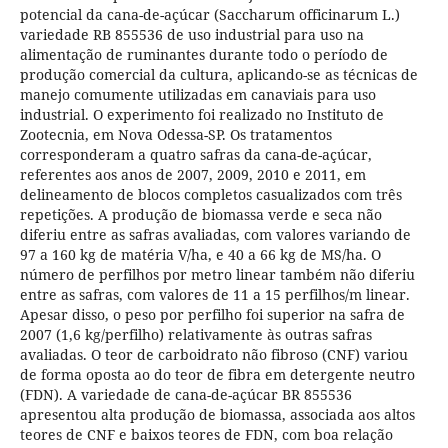
potencial da cana-de-açúcar (Saccharum officinarum L.)
variedade RB 855536 de uso industrial para uso na
alimentação de ruminantes durante todo o período de
produção comercial da cultura, aplicando-se as técnicas de
manejo comumente utilizadas em canaviais para uso
industrial. O experimento foi realizado no Instituto de
Zootecnia, em Nova Odessa-SP. Os tratamentos
corresponderam a quatro safras da cana-de-açúcar,
referentes aos anos de 2007, 2009, 2010 e 2011, em
delineamento de blocos completos casualizados com três
repetições. A produção de biomassa verde e seca não
diferiu entre as safras avaliadas, com valores variando de
97 a 160 kg de matéria V/ha, e 40 a 66 kg de MS/ha. O
número de perfilhos por metro linear também não diferiu
entre as safras, com valores de 11 a 15 perfilhos/m linear.
Apesar disso, o peso por perfilho foi superior na safra de
2007 (1,6 kg/perfilho) relativamente às outras safras
avaliadas. O teor de carboidrato não fibroso (CNF) variou
de forma oposta ao do teor de fibra em detergente neutro
(FDN). A variedade de cana-de-açúcar BR 855536
apresentou alta produção de biomassa, associada aos altos
teores de CNF e baixos teores de FDN, com boa relação