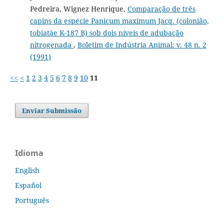
Pedreira, Wignez Henrique,
Comparação de três
capins da espécie Panicum maximum Jacq. (colonião,
tobiatàe K-187 B) sob dois níveis de adubação
nitrogenada
,
Boletim de Indústria Animal: v. 48 n. 2
(1991)
<<
<
1
2
3
4
5
6
7
8
9
10
11
Enviar Submissão
Idioma
English
Español
Português