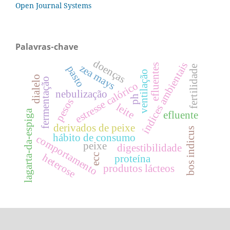
Open Journal Systems
Palavras-chave
doenças
índices ambientais
efluentes
zea mays
pasto
fertilidade
ventilação
dialelo
fermentação
estresse calórico
nebulização
ph
pesos
leite
lagarta-da-espiga
efluente
derivados de peixe
bos indicus
hábito de consumo
comportamento
peixe
digestibilidade
heterose
ecc
proteína
produtos lácteos