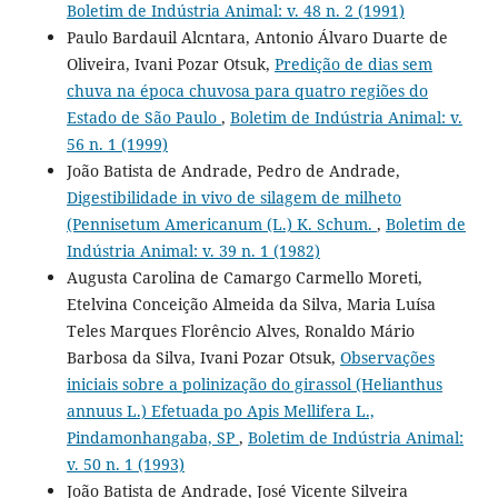
Boletim de Indústria Animal: v. 48 n. 2 (1991)
Paulo Bardauil Alcntara, Antonio Álvaro Duarte de
Oliveira, Ivani Pozar Otsuk,
Predição de dias sem
chuva na época chuvosa para quatro regiões do
Estado de São Paulo
,
Boletim de Indústria Animal: v.
56 n. 1 (1999)
João Batista de Andrade, Pedro de Andrade,
Digestibilidade in vivo de silagem de milheto
(Pennisetum Americanum (L.) K. Schum.
,
Boletim de
Indústria Animal: v. 39 n. 1 (1982)
Augusta Carolina de Camargo Carmello Moreti,
Etelvina Conceição Almeida da Silva, Maria Luísa
Teles Marques Florêncio Alves, Ronaldo Mário
Barbosa da Silva, Ivani Pozar Otsuk,
Observações
iniciais sobre a polinização do girassol (Helianthus
annuus L.) Efetuada po Apis Mellifera L.,
Pindamonhangaba, SP
,
Boletim de Indústria Animal:
v. 50 n. 1 (1993)
João Batista de Andrade, José Vicente Silveira