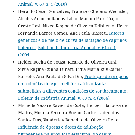
Animal: v. 67 n. 1 (2010)
Heraldo Cesar Gonçalves, Francisco Stefano Wechsler,
Alcides Amorim Ramos, Lilian Martini Pulz, Tiago
Creste Losi, Nívea Regina de Oliveira Felisberto, Helen
Fernanda Barros Gomes, Ana Paula Giasseti,
Fatores
genéticos e de meio de curva de lactação de caprinos
leiteiros
,
Boletim de Indústria Animal: v. 61 n. 1
(2004)
Helder Rocha de Souza, Ricardo de Oliveira Orsi,
Silvia Regina Cunha Funari, Lídia Maria Ruv Carelli
Barreto, Ana Paula da Silva Dib,
Produção de própolis
em colméias de Apis mellifera africanizadas
submetidas a diferentes condições de sombreamento
,
Boletim de Indústria Animal: v. 63 n. 4 (2006)
Michelle Nazaré Xavier da Costa, Herbert Barbosa de
Mattos, Moema Ferreira Bueno, Carlos Tadeu dos
Santos Dias, Vanderley Benedito de Oliveira Leite,
Influência de épocas e doses de adubação
nitrogenada na produção estacional do capim