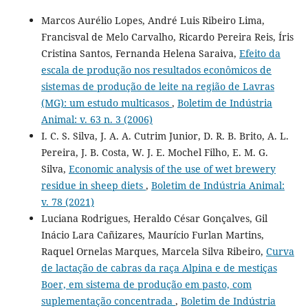
Marcos Aurélio Lopes, André Luis Ribeiro Lima,
Francisval de Melo Carvalho, Ricardo Pereira Reis, Íris
Cristina Santos, Fernanda Helena Saraiva,
Efeito da
escala de produção nos resultados econômicos de
sistemas de produção de leite na região de Lavras
(MG): um estudo multicasos
,
Boletim de Indústria
Animal: v. 63 n. 3 (2006)
I. C. S. Silva, J. A. A. Cutrim Junior, D. R. B. Brito, A. L.
Pereira, J. B. Costa, W. J. E. Mochel Filho, E. M. G.
Silva,
Economic analysis of the use of wet brewery
residue in sheep diets
,
Boletim de Indústria Animal:
v. 78 (2021)
Luciana Rodrigues, Heraldo César Gonçalves, Gil
Inácio Lara Cañizares, Maurício Furlan Martins,
Raquel Ornelas Marques, Marcela Silva Ribeiro,
Curva
de lactação de cabras da raça Alpina e de mestiças
Boer, em sistema de produção em pasto, com
suplementação concentrada
,
Boletim de Indústria