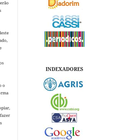
verão
s
deste
ado,
e
os
INDEXADORES
o o
forma
opiar,
 fazer
s