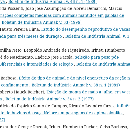
tiva
,
Boletim de Indústria Animal: v. 46 n. 1 (1989)
cida Possenti, João José Assumpção de Abreu Demarchi, Márcio
e rações completas medidas com animais mantidos em gaiolas de
,
Boletim de Indústria Animal: v. 53 (1996)
, Fausto Pereira Lima,
Estudo do desempenho reprodutivo de vacas
itada para três meses de duração
,
Boletim de Indústria Animal: v. 3
onilha Neto, Leopoldo Andrade de Figueiredo, Irineu Humberto
sé do Nascimento, Laércio José Pacola,
Seleção para peso pós-
iferenciais e intensidades de seleção
,
Boletim de Indústria Animal
o Barbosa,
Efeito do tipo de animal e do nível energético da ração 
m confinamento
,
Boletim de Indústria Animal: v. 38 n. 1 (1981)
Roberto Hauck Reichert,
Estação de monta de maio a julho, em vac
va
,
Boletim de Indústria Animal: v. 34 n. 2 (1977)
dicto do Espírito Santo de Campos, Ricardo Leandro Cazes,
Influê
nto de bovinos da raça Nelore em pastagens de capim-colonião
,
87)
lexander George Razook, Irineu Humberto Packer, Celso Barbosa,