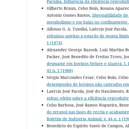
Paraíba. Influência da eficiência reprodu
Gilberto Braun, Celso Boin, Rosana Apare
Antonio Gomes Ramos,
Digestabilidade d
metabolismo e em baias no confinamento
Alfonso G. A. Tundisi, Laércio José Pacola
zebuínas sujeitas a estação de monta lim
1 (1974)
Alexander George Razook, Luiz Martins B
Packer, José Benedito de Freitas Trovo, Jo
desmame em bovinos Nelore e Guzerá. I. D
45 n. 2 (1988)
Sérgio Marcondes Cesar, Celso Boin, Cels
desempenho de bovinos não castrados e
Laércio José Pacola, José do Nascimento, 
zebus: efeito sobre a eficiência reproduti
Celso Barbosa, José Ramos Nogueira, Bene
do zeranol nas fases de recria e acabame
Boletim de Indústria Animal: v. 44 n. 1 (19
Benedicto do Espírito Santo de Campos, A