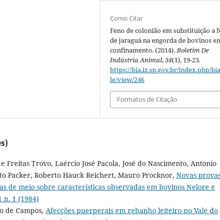
Como Citar
Feno de colonião em substituição a 
de jaraguá na engorda de bovinos e
confinamento. (2014).
Boletim De
Indústria Animal
,
34
(1), 19-23.
https://bia.iz.sp.gov.br/index.php/bia
le/view/246
Formatos de Citação
s)
 Freitas Trovo, Laércio José Pacola, José do Nascimento, Antonio
rto Packer, Roberto Hauck Reichert, Mauro Procknor,
Novas prova
ias de meio sobre características observadas em bovinos Nelore e
 n. 1 (1984)
nto de Campos,
Afecções puerperais em rebanho leiteiro no Vale do