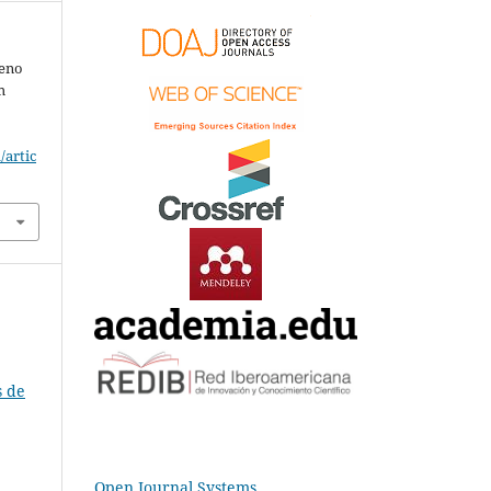
feno
m
/artic
s de
Open Journal Systems