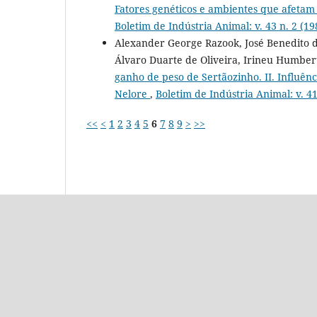
Fatores genéticos e ambientes que afetam
Boletim de Indústria Animal: v. 43 n. 2 (19
Alexander George Razook, José Benedito de
Álvaro Duarte de Oliveira, Irineu Humbe
ganho de peso de Sertãozinho. II. Influê
Nelore
,
Boletim de Indústria Animal: v. 41
<<
<
1
2
3
4
5
6
7
8
9
>
>>