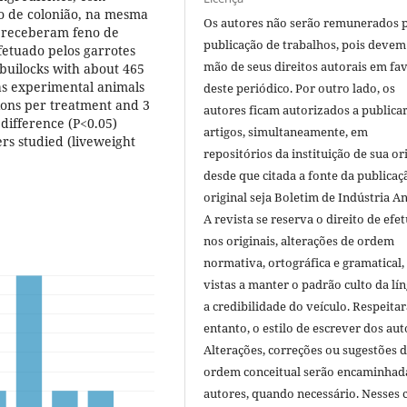
no de colonião, na mesma
Os autores não serão remunerados 
e receberam feno de
publicação de trabalhos, pois devem
fetuado pelos garrotes
mão de seus direitos autorais em fa
builocks with about 465
as experimental animals
deste periódico. Por outro lado, os
ions per treatment and 3
autores ficam autorizados a publicar
 difference (P<0.05)
artigos, simultaneamente, em
rs studied (liveweight
repositórios da instituição de sua or
desde que citada a fonte da publicaç
original seja Boletim de Indústria A
A revista se reserva o direito de efet
nos originais, alterações de ordem
normativa, ortográfica e gramatical
vistas a manter o padrão culto da lí
a credibilidade do veículo. Respeitar
entanto, o estilo de escrever dos aut
Alterações, correções ou sugestões 
ordem conceitual serão encaminhad
autores, quando necessário. Nesses c