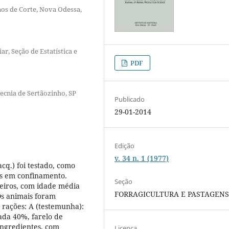
nos de Corte, Nova Odessa,
ar, Seção de Estatística e
PDF
ecnia de Sertãozinho, SP
Publicado
29-01-2014
Edição
v. 34 n. 1 (1977)
cq.) foi testado, como
os em confinamento.
Seção
teiros, com idade média
FORRAGICULTURA E PASTAGEN
Os animais foram
 rações: A (testemunha):
ada 40%, farelo de
ingredientes, com
Licença