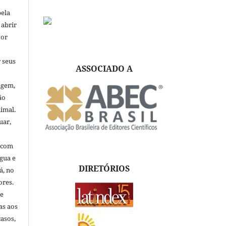
pela
 abrir
vor
 seus
ASSOCIADO A
igem,
ão
nimal.
uar,
, com
ngua e
DIRETÓRIOS
á, no
ores.
de
as aos
asos,