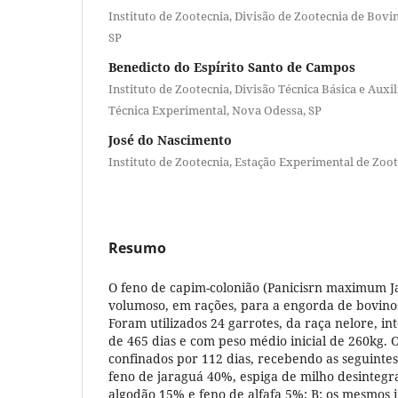
Instituto de Zootecnia, Divisão de Zootecnia de Bovi
SP
Benedicto do Espírito Santo de Campos
Instituto de Zootecnia, Divisão Técnica Básica e Auxili
Técnica Experimental, Nova Odessa, SP
José do Nascimento
Instituto de Zootecnia, Estação Experimental de Zoot
Resumo
O feno de capim-colonião (Panicisrn maximum Ja
volumoso, em rações, para a engorda de bovin
Foram utilizados 24 garrotes, da raça nelore, in
de 465 dias e com peso médio inicial de 260kg. 
confinados por 112 dias, recebendo as seguintes
feno de jaraguá 40%, espiga de milho desintegr
algodão 15% e feno de alfafa 5%; B: os mesmos 