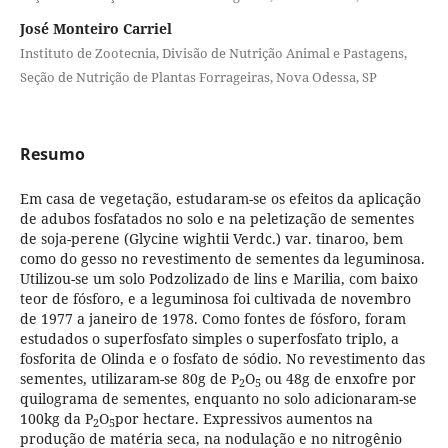
José Monteiro Carriel
Instituto de Zootecnia, Divisão de Nutrição Animal e Pastagens,
Seção de Nutrição de Plantas Forrageiras, Nova Odessa, SP
Resumo
Em casa de vegetação, estudaram-se os efeitos da aplicação
de adubos fosfatados no solo e na peletização de sementes
de soja-perene (Glycine wightii Verdc.) var. tinaroo, bem
como do gesso no revestimento de sementes da leguminosa.
Utilizou-se um solo Podzolizado de lins e Marilia, com baixo
teor de fósforo, e a leguminosa foi cultivada de novembro
de 1977 a janeiro de 1978. Como fontes de fósforo, foram
estudados o superfosfato simples o superfosfato triplo, a
fosforita de Olinda e o fosfato de sódio. No revestimento das
sementes, utilizaram-se 80g de P
O
ou 48g de enxofre por
2
5
quilograma de sementes, enquanto no solo adicionaram-se
100kg da P
O
por hectare. Expressivos aumentos na
2
5
produção de matéria seca, na nodulação e no nitrogênio