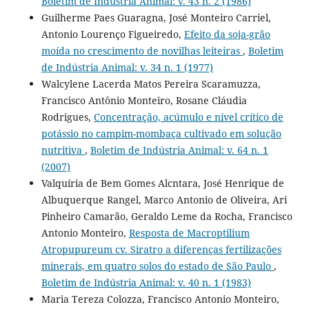
Boletim de Indústria Animal: v. 43 n. 2 (1986)
Guilherme Paes Guaragna, José Monteiro Carriel,
Antonio Lourenço Figueiredo,
Efeito da soja-grão
moída no crescimento de novilhas leiteiras
,
Boletim
de Indústria Animal: v. 34 n. 1 (1977)
Walcylene Lacerda Matos Pereira Scaramuzza,
Francisco Antônio Monteiro, Rosane Cláudia
Rodrigues,
Concentração, acúmulo e nível crítico de
potássio no campim-mombaça cultivado em solução
nutritiva
,
Boletim de Indústria Animal: v. 64 n. 1
(2007)
Valquíria de Bem Gomes Alcntara, José Henrique de
Albuquerque Rangel, Marco Antonio de Oliveira, Ari
Pinheiro Camarão, Geraldo Leme da Rocha, Francisco
Antonio Monteiro,
Resposta de Macroptilium
Atropupureum cv. Siratro a diferenças fertilizações
minerais, em quatro solos do estado de São Paulo
,
Boletim de Indústria Animal: v. 40 n. 1 (1983)
Maria Tereza Colozza, Francisco Antonio Monteiro,