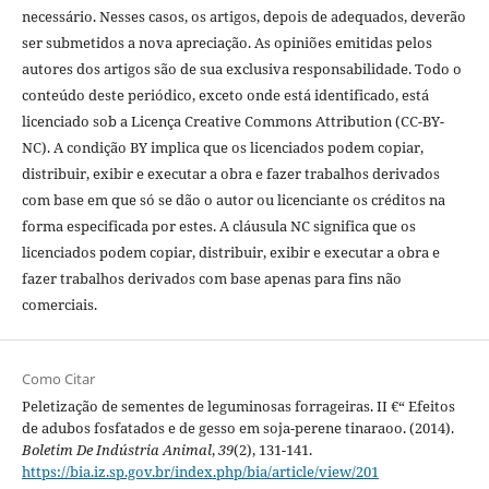
necessário. Nesses casos, os artigos, depois de adequados, deverão
ser submetidos a nova apreciação. As opiniões emitidas pelos
autores dos artigos são de sua exclusiva responsabilidade. Todo o
conteúdo deste periódico, exceto onde está identificado, está
licenciado sob a Licença Creative Commons Attribution (CC-BY-
NC). A condição BY implica que os licenciados podem copiar,
distribuir, exibir e executar a obra e fazer trabalhos derivados
com base em que só se dão o autor ou licenciante os créditos na
forma especificada por estes. A cláusula NC significa que os
licenciados podem copiar, distribuir, exibir e executar a obra e
fazer trabalhos derivados com base apenas para fins não
comerciais.
Como Citar
Peletização de sementes de leguminosas forrageiras. II €“ Efeitos
de adubos fosfatados e de gesso em soja-perene tinaraoo. (2014).
Boletim De Indústria Animal
,
39
(2), 131-141.
https://bia.iz.sp.gov.br/index.php/bia/article/view/201