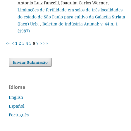
Antonio Luiz Fancelli, Joaquim Carlos Werner,
Limitações de fertilidade em solos de três localidades
do estado de São Paulo para cultivo da Galactia Striata
(Jacq) Urb.
,
Boletim de Indústria Animal: v. 44 n. 1
(1987)
<<
<
1
2
3
4
5
6
7
>
>>
Enviar Submissão
Idioma
English
Español
Português