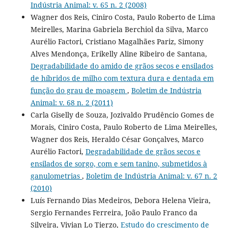
Indústria Animal: v. 65 n. 2 (2008)
Wagner dos Reis, Ciniro Costa, Paulo Roberto de Lima
Meirelles, Marina Gabriela Berchiol da Silva, Marco
Aurélio Factori, Cristiano Magalhães Pariz, Simony
Alves Mendonça, Erikelly Aline Ribeiro de Santana,
Degradabilidade do amido de grãos secos e ensilados
de híbridos de milho com textura dura e dentada em
função do grau de moagem
,
Boletim de Indústria
Animal: v. 68 n. 2 (2011)
Carla Giselly de Souza, Jozivaldo Prudêncio Gomes de
Morais, Ciniro Costa, Paulo Roberto de Lima Meirelles,
Wagner dos Reis, Heraldo César Gonçalves, Marco
Aurélio Factori,
Degradabilidade de grãos secos e
ensilados de sorgo, com e sem tanino, submetidos à
ganulometrias
,
Boletim de Indústria Animal: v. 67 n. 2
(2010)
Luís Fernando Dias Medeiros, Debora Helena Vieira,
Sergio Fernandes Ferreira, João Paulo Franco da
Silveira, Vivian Lo Tierzo,
Estudo do crescimento de