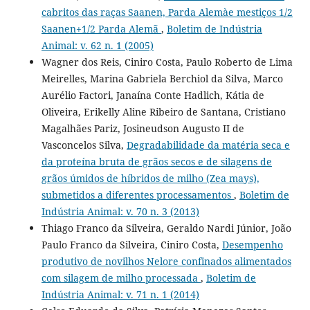
cabritos das raças Saanen, Parda Alemàe mestiços 1/2
Saanen+1/2 Parda Alemã
,
Boletim de Indústria
Animal: v. 62 n. 1 (2005)
Wagner dos Reis, Ciniro Costa, Paulo Roberto de Lima
Meirelles, Marina Gabriela Berchiol da Silva, Marco
Aurélio Factori, Janaína Conte Hadlich, Kátia de
Oliveira, Erikelly Aline Ribeiro de Santana, Cristiano
Magalhães Pariz, Josineudson Augusto II de
Vasconcelos Silva,
Degradabilidade da matéria seca e
da proteína bruta de grãos secos e de silagens de
grãos úmidos de híbridos de milho (Zea mays),
submetidos a diferentes processamentos
,
Boletim de
Indústria Animal: v. 70 n. 3 (2013)
Thiago Franco da Silveira, Geraldo Nardi Júnior, João
Paulo Franco da Silveira, Ciniro Costa,
Desempenho
produtivo de novilhos Nelore confinados alimentados
com silagem de milho processada
,
Boletim de
Indústria Animal: v. 71 n. 1 (2014)