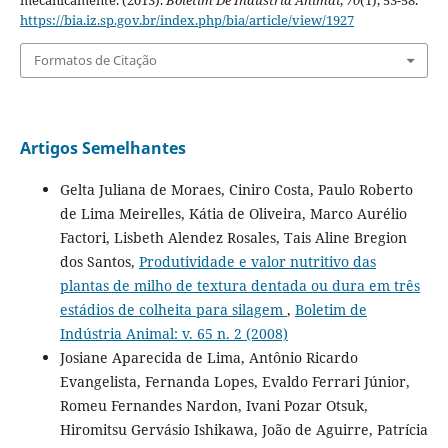
mecanicamente. (2013).
Boletim De Indústria Animal
,
70
(1), 53-58.
https://bia.iz.sp.gov.br/index.php/bia/article/view/1927
Formatos de Citação
Artigos Semelhantes
Gelta Juliana de Moraes, Ciniro Costa, Paulo Roberto
de Lima Meirelles, Kátia de Oliveira, Marco Aurélio
Factori, Lisbeth Alendez Rosales, Tais Aline Bregion
dos Santos,
Produtividade e valor nutritivo das
plantas de milho de textura dentada ou dura em três
estádios de colheita para silagem
,
Boletim de
Indústria Animal: v. 65 n. 2 (2008)
Josiane Aparecida de Lima, Antônio Ricardo
Evangelista, Fernanda Lopes, Evaldo Ferrari Júnior,
Romeu Fernandes Nardon, Ivani Pozar Otsuk,
Hiromitsu Gervásio Ishikawa, João de Aguirre, Patrícia