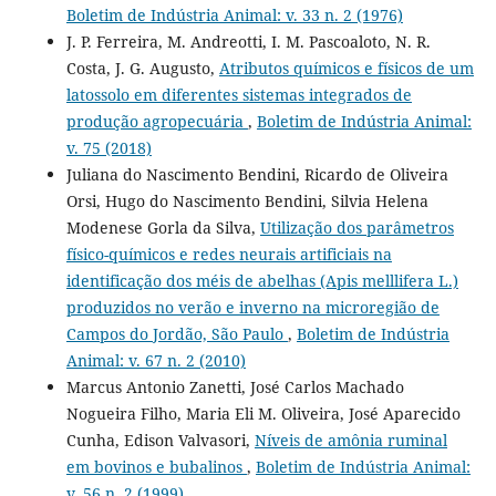
Boletim de Indústria Animal: v. 33 n. 2 (1976)
J. P. Ferreira, M. Andreotti, I. M. Pascoaloto, N. R.
Costa, J. G. Augusto,
Atributos químicos e físicos de um
latossolo em diferentes sistemas integrados de
produção agropecuária
,
Boletim de Indústria Animal:
v. 75 (2018)
Juliana do Nascimento Bendini, Ricardo de Oliveira
Orsi, Hugo do Nascimento Bendini, Silvia Helena
Modenese Gorla da Silva,
Utilização dos parâmetros
físico-químicos e redes neurais artificiais na
identificação dos méis de abelhas (Apis melllifera L.)
produzidos no verão e inverno na microregião de
Campos do Jordão, São Paulo
,
Boletim de Indústria
Animal: v. 67 n. 2 (2010)
Marcus Antonio Zanetti, José Carlos Machado
Nogueira Filho, Maria Eli M. Oliveira, José Aparecido
Cunha, Edison Valvasori,
Níveis de amônia ruminal
em bovinos e bubalinos
,
Boletim de Indústria Animal:
v. 56 n. 2 (1999)