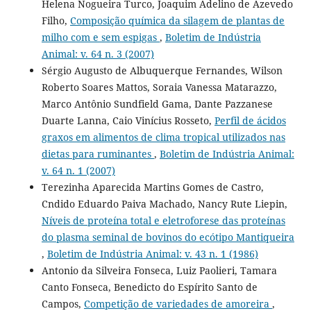
Helena Nogueira Turco, Joaquim Adelino de Azevedo
Filho,
Composição química da silagem de plantas de
milho com e sem espigas
,
Boletim de Indústria
Animal: v. 64 n. 3 (2007)
Sérgio Augusto de Albuquerque Fernandes, Wilson
Roberto Soares Mattos, Soraia Vanessa Matarazzo,
Marco Antônio Sundfield Gama, Dante Pazzanese
Duarte Lanna, Caio Vinícius Rosseto,
Perfil de ácidos
graxos em alimentos de clima tropical utilizados nas
dietas para ruminantes
,
Boletim de Indústria Animal:
v. 64 n. 1 (2007)
Terezinha Aparecida Martins Gomes de Castro,
Cndido Eduardo Paiva Machado, Nancy Rute Liepin,
Níveis de proteína total e eletroforese das proteínas
do plasma seminal de bovinos do ecótipo Mantiqueira
,
Boletim de Indústria Animal: v. 43 n. 1 (1986)
Antonio da Silveira Fonseca, Luiz Paolieri, Tamara
Canto Fonseca, Benedicto do Espírito Santo de
Campos,
Competição de variedades de amoreira
,