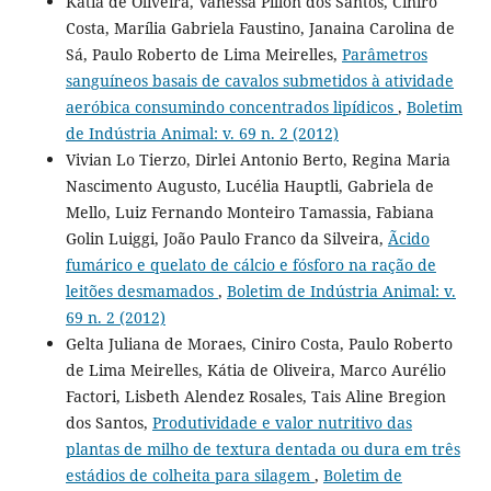
Kátia de Oliveira, Vanessa Pillon dos Santos, Ciniro
Costa, Marília Gabriela Faustino, Janaina Carolina de
Sá, Paulo Roberto de Lima Meirelles,
Parâmetros
sanguíneos basais de cavalos submetidos à atividade
aeróbica consumindo concentrados lipídicos
,
Boletim
de Indústria Animal: v. 69 n. 2 (2012)
Vivian Lo Tierzo, Dirlei Antonio Berto, Regina Maria
Nascimento Augusto, Lucélia Hauptli, Gabriela de
Mello, Luiz Fernando Monteiro Tamassia, Fabiana
Golin Luiggi, João Paulo Franco da Silveira,
Ãcido
fumárico e quelato de cálcio e fósforo na ração de
leitões desmamados
,
Boletim de Indústria Animal: v.
69 n. 2 (2012)
Gelta Juliana de Moraes, Ciniro Costa, Paulo Roberto
de Lima Meirelles, Kátia de Oliveira, Marco Aurélio
Factori, Lisbeth Alendez Rosales, Tais Aline Bregion
dos Santos,
Produtividade e valor nutritivo das
plantas de milho de textura dentada ou dura em três
estádios de colheita para silagem
,
Boletim de