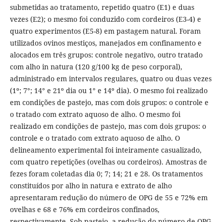
submetidas ao tratamento, repetido quatro (E1) e duas
vezes (E2); o mesmo foi conduzido com cordeiros (E3-4) e
quatro experimentos (E5-8) em pastagem natural. Foram
utilizados ovinos mestiços, manejados em confinamento e
alocados em três grupos: controle negativo, outro tratado
com alho in natura (120 g/100 kg de peso corporal),
administrado em intervalos regulares, quatro ou duas vezes
(1º; 7°; 14° e 21º dia ou 1° e 14º dia). O mesmo foi realizado
em condições de pastejo, mas com dois grupos: o controle e
o tratado com extrato aquoso de alho. O mesmo foi
realizado em condições de pastejo, mas com dois grupos: o
controle e o tratado com extrato aquoso de alho. O
delineamento experimental foi inteiramente casualizado,
com quatro repetições (ovelhas ou cordeiros). Amostras de
fezes foram coletadas dia 0; 7; 14; 21 e 28. Os tratamentos
constituídos por alho in natura e extrato de alho
apresentaram redução do número de OPG de 55 e 72% em
ovelhas e 68 e 76% em cordeiros confinados,
respectivamente. Sob pastejo, a redução do número de OPG