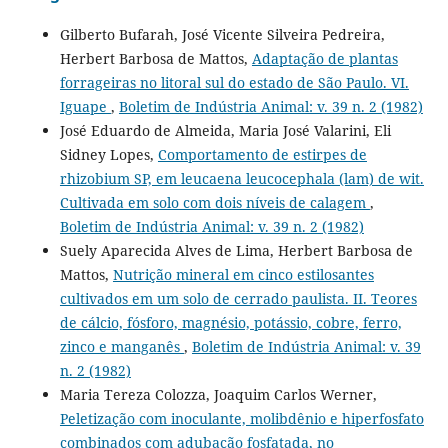
Gilberto Bufarah, José Vicente Silveira Pedreira,
Herbert Barbosa de Mattos,
Adaptação de plantas
forrageiras no litoral sul do estado de São Paulo. VI.
Iguape
,
Boletim de Indústria Animal: v. 39 n. 2 (1982)
José Eduardo de Almeida, Maria José Valarini, Eli
Sidney Lopes,
Comportamento de estirpes de
rhizobium SP, em leucaena leucocephala (lam) de wit.
Cultivada em solo com dois níveis de calagem
,
Boletim de Indústria Animal: v. 39 n. 2 (1982)
Suely Aparecida Alves de Lima, Herbert Barbosa de
Mattos,
Nutrição mineral em cinco estilosantes
cultivados em um solo de cerrado paulista. II. Teores
de cálcio, fósforo, magnésio, potássio, cobre, ferro,
zinco e manganês
,
Boletim de Indústria Animal: v. 39
n. 2 (1982)
Maria Tereza Colozza, Joaquim Carlos Werner,
Peletização com inoculante, molibdênio e hiperfosfato
combinados com adubação fosfatada, no