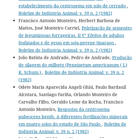
estabelecimento da centrosema em solo de cerrado
,
Boletim de Indústria Animal: v. 39 n. 2 (1982)
Francisco Antonio Monteiro, Herbert Barbosa de
Mattos, José Monteiro Carriel,
Peletização de sementes
de leguminosas forrageiras. II €“ Efeitos de adubos
fosfatados e de gesso em soja-perene tinaraoo
,
Boletim de Indústria Animal: v. 39 n. 2 (1982)
João Batista de Andrade, Pedro de Andrade,
Produção
de silagem do milheto (Pennisetum americanum ( L)
K. Schum.)
,
Boletim de Indústria Animal: v. 39 n. 2
(1982)
Odete Maria Aparecida Angeli Ghisi, Paulo Bardauil
Alcntara, Santiago Fariña, Orlando Monteiro de
Carvalho Filho, Geraldo Leme da Rocha, Francisco
Antonio Monteiro,
Respostas da centrosema
pubescens benth. A diferentes fertilizações minerais
em quatro solos do estado de São Paulo
,
Boletim de
Indústria Animal: v. 39 n. 2 (1982)