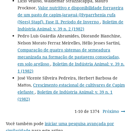
Lício Velloso, Waldemar Strazzacappa, Mauro
Procknor,
Valor nutritivo e disponibilidade forrageira
de um pasto de capim-jaraguá (Hyparrhenia rufa
(Nees) Stapf). Fase II. Período de Inverno
,
Boletim de
Indústria Animal: v. 39 n. 2 (1982)
Pedro Luís Guárdia Abramides, Diorande Bianchine,
Nelson Morato Ferraz Meirelles, Hélio Jesses Sartini,
Comparação de quatro sistemas de semeadura
mecanizada na formação de pastagens consociadas,
em solo argiloso
,
Boletim de Indústria Animal: v. 39 n.
1 (1982)
José Vicente Silveira Pedreira, Herbert Barbosa de
Mattos,
Crescimento estacional de cultivares de Capim
elefante
,
Boletim de Indústria Animal: v. 39 n. 1
(1982)
1-10 de 1374
Próximo
Você também pode
iniciar uma pesquisa avançada por
similaridade
para este artigo.