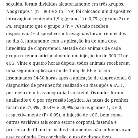
seguida, foram divididas aleatoriamente em três grupos.
Nos grupos 1 (n = 80) e 2 (n = 79) foi colocado um dispositivo
intravaginal contendo 1,9 g (grupo 1) e 0,75 g ( grupo 2) de
P4, enquanto que o grupo 3 (n = 76) não recebeu
dispositivo. Os dispositivos intravaginais foram removidos
no dia 8, juntamente com a aplicação im de uma dose
luteolítica de cloprostenol. Metade dos animais de cada
grupo recebeu adicionalmente um injeção im de 300 UI de
eCG. Vinte e quatro horas depois, todos animais receberam
uma segunda aplicação im de 1 mg de BE e foram
inseminados 54-56 horas após a aplicação de cloprostenol. O
diagnostico de prenhez foi realizado 40 dias após a IATF,
por meio de ultrassonografia transretal. Os dados foram
analisados €‹€‹por regressão logística. As taxas de prenhez
foram de 27,5% , 30,4% e 28,9% para os grupos 1, 2 e 3,
respectivamente (P> 0,05). A injeção de eCG, bem como
outras variáveis tais como escore corporal, fazenda e
presença de CL no início dos tratamentos não influenciaram
esse resultado. Em conclusão, o uso de dispositivos