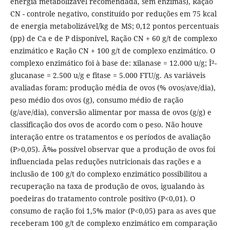
energia metabolizável recomendada, sem enzimas), Ração
CN - controle negativo, constituído por reduções em 75 kcal
de energia metabolizável/kg de MS; 0,12 pontos percentuais
(pp) de Ca e de P disponível, Ração CN + 60 g/t de complexo
enzimático e Ração CN + 100 g/t de complexo enzimático. O
complexo enzimático foi à base de: xilanase = 12.000 u/g; Î²-
glucanase = 2.500 u/g e fitase = 5.000 FTU/g. As variáveis
avaliadas foram: produção média de ovos (% ovos/ave/dia),
peso médio dos ovos (g), consumo médio de ração
(g/ave/dia), conversão alimentar por massa de ovos (g/g) e
classificação dos ovos de acordo com o peso. Não houve
interação entre os tratamentos e os períodos de avaliação
(P>0,05). Ã‰ possível observar que a produção de ovos foi
influenciada pelas reduções nutricionais das rações e a
inclusão de 100 g/t do complexo enzimático possibilitou a
recuperação na taxa de produção de ovos, igualando às
poedeiras do tratamento controle positivo (P<0,01). O
consumo de ração foi 1,5% maior (P<0,05) para as aves que
receberam 100 g/t de complexo enzimático em comparação