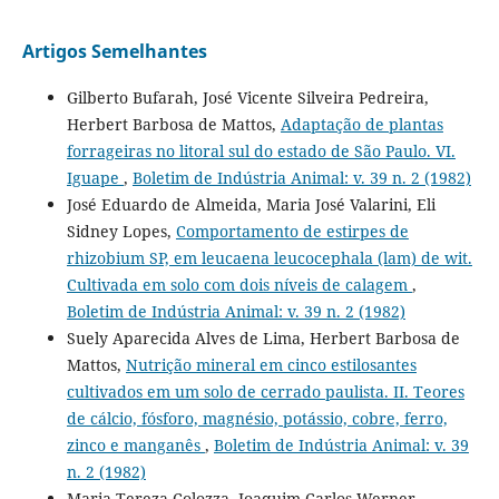
Artigos Semelhantes
Gilberto Bufarah, José Vicente Silveira Pedreira,
Herbert Barbosa de Mattos,
Adaptação de plantas
forrageiras no litoral sul do estado de São Paulo. VI.
Iguape
,
Boletim de Indústria Animal: v. 39 n. 2 (1982)
José Eduardo de Almeida, Maria José Valarini, Eli
Sidney Lopes,
Comportamento de estirpes de
rhizobium SP, em leucaena leucocephala (lam) de wit.
Cultivada em solo com dois níveis de calagem
,
Boletim de Indústria Animal: v. 39 n. 2 (1982)
Suely Aparecida Alves de Lima, Herbert Barbosa de
Mattos,
Nutrição mineral em cinco estilosantes
cultivados em um solo de cerrado paulista. II. Teores
de cálcio, fósforo, magnésio, potássio, cobre, ferro,
zinco e manganês
,
Boletim de Indústria Animal: v. 39
n. 2 (1982)
Maria Tereza Colozza, Joaquim Carlos Werner,