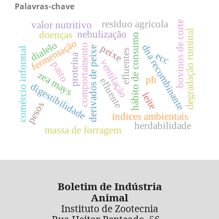
Palavras-chave
resíduo agrícola
bovinos de corte
valor nutritivo
degradação ruminal
nebulização
doenças
hábito de consumo
fermentação
dialelo
comportamento
dna recombinante
peixe
derivados de peixe
comércio informal
efluentes
ecc
proteína
ventilação
pasto
zea mays
ph
efluente
digestibilidade
leite
pesos
índices ambientais
herdabilidade
massa de forragem
Boletim de Indústria
Animal
Instituto de Zootecnia