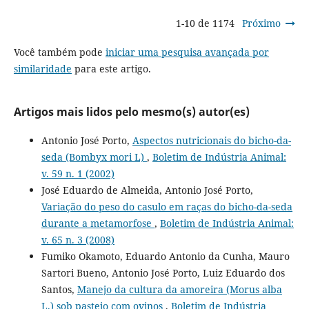
1-10 de 1174
Próximo
Você também pode
iniciar uma pesquisa avançada por
similaridade
para este artigo.
Artigos mais lidos pelo mesmo(s) autor(es)
Antonio José Porto,
Aspectos nutricionais do bicho-da-
seda (Bombyx mori L)
,
Boletim de Indústria Animal:
v. 59 n. 1 (2002)
José Eduardo de Almeida, Antonio José Porto,
Variação do peso do casulo em raças do bicho-da-seda
durante a metamorfose
,
Boletim de Indústria Animal:
v. 65 n. 3 (2008)
Fumiko Okamoto, Eduardo Antonio da Cunha, Mauro
Sartori Bueno, Antonio José Porto, Luiz Eduardo dos
Santos,
Manejo da cultura da amoreira (Morus alba
L.) sob pastejo com ovinos
,
Boletim de Indústria