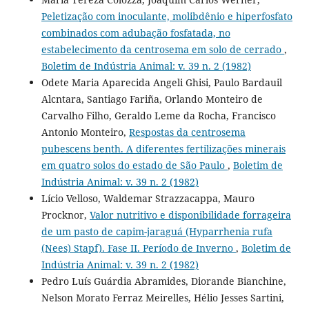
Peletização com inoculante, molibdênio e hiperfosfato
combinados com adubação fosfatada, no
estabelecimento da centrosema em solo de cerrado
,
Boletim de Indústria Animal: v. 39 n. 2 (1982)
Odete Maria Aparecida Angeli Ghisi, Paulo Bardauil
Alcntara, Santiago Fariña, Orlando Monteiro de
Carvalho Filho, Geraldo Leme da Rocha, Francisco
Antonio Monteiro,
Respostas da centrosema
pubescens benth. A diferentes fertilizações minerais
em quatro solos do estado de São Paulo
,
Boletim de
Indústria Animal: v. 39 n. 2 (1982)
Lício Velloso, Waldemar Strazzacappa, Mauro
Procknor,
Valor nutritivo e disponibilidade forrageira
de um pasto de capim-jaraguá (Hyparrhenia rufa
(Nees) Stapf). Fase II. Período de Inverno
,
Boletim de
Indústria Animal: v. 39 n. 2 (1982)
Pedro Luís Guárdia Abramides, Diorande Bianchine,
Nelson Morato Ferraz Meirelles, Hélio Jesses Sartini,