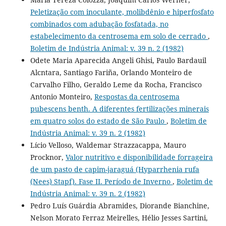
Peletização com inoculante, molibdênio e hiperfosfato
combinados com adubação fosfatada, no
estabelecimento da centrosema em solo de cerrado
,
Boletim de Indústria Animal: v. 39 n. 2 (1982)
Odete Maria Aparecida Angeli Ghisi, Paulo Bardauil
Alcntara, Santiago Fariña, Orlando Monteiro de
Carvalho Filho, Geraldo Leme da Rocha, Francisco
Antonio Monteiro,
Respostas da centrosema
pubescens benth. A diferentes fertilizações minerais
em quatro solos do estado de São Paulo
,
Boletim de
Indústria Animal: v. 39 n. 2 (1982)
Lício Velloso, Waldemar Strazzacappa, Mauro
Procknor,
Valor nutritivo e disponibilidade forrageira
de um pasto de capim-jaraguá (Hyparrhenia rufa
(Nees) Stapf). Fase II. Período de Inverno
,
Boletim de
Indústria Animal: v. 39 n. 2 (1982)
Pedro Luís Guárdia Abramides, Diorande Bianchine,
Nelson Morato Ferraz Meirelles, Hélio Jesses Sartini,