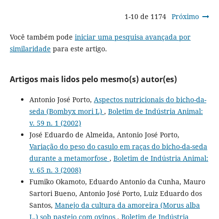
1-10 de 1174
Próximo
Você também pode
iniciar uma pesquisa avançada por
similaridade
para este artigo.
Artigos mais lidos pelo mesmo(s) autor(es)
Antonio José Porto,
Aspectos nutricionais do bicho-da-
seda (Bombyx mori L)
,
Boletim de Indústria Animal:
v. 59 n. 1 (2002)
José Eduardo de Almeida, Antonio José Porto,
Variação do peso do casulo em raças do bicho-da-seda
durante a metamorfose
,
Boletim de Indústria Animal:
v. 65 n. 3 (2008)
Fumiko Okamoto, Eduardo Antonio da Cunha, Mauro
Sartori Bueno, Antonio José Porto, Luiz Eduardo dos
Santos,
Manejo da cultura da amoreira (Morus alba
L.) sob pastejo com ovinos
,
Boletim de Indústria