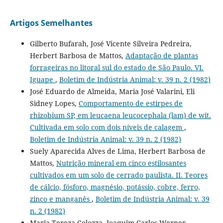
Artigos Semelhantes
Gilberto Bufarah, José Vicente Silveira Pedreira,
Herbert Barbosa de Mattos,
Adaptação de plantas
forrageiras no litoral sul do estado de São Paulo. VI.
Iguape
,
Boletim de Indústria Animal: v. 39 n. 2 (1982)
José Eduardo de Almeida, Maria José Valarini, Eli
Sidney Lopes,
Comportamento de estirpes de
rhizobium SP, em leucaena leucocephala (lam) de wit.
Cultivada em solo com dois níveis de calagem
,
Boletim de Indústria Animal: v. 39 n. 2 (1982)
Suely Aparecida Alves de Lima, Herbert Barbosa de
Mattos,
Nutrição mineral em cinco estilosantes
cultivados em um solo de cerrado paulista. II. Teores
de cálcio, fósforo, magnésio, potássio, cobre, ferro,
zinco e manganês
,
Boletim de Indústria Animal: v. 39
n. 2 (1982)
Maria Tereza Colozza, Joaquim Carlos Werner,