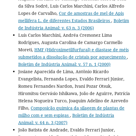
da Silva Sodré, Luís Carlos Marchini, Carlos Alfredo
Lopes de Carvalho,
Cor de amostras de mel de Apis
mellifera L. de diferentes Estados Brasileiros
,
Boletim
de Indústria Animal: v. 63 n. 3 (2006)
Luís Carlos Marchini, Andréa Cremonez Lima
Rodrigues, Augusta Carolina de Camargo Carmello
Moreti,
HMF (Hidroximetilfurfural) e diastase de méis
submetidos a dissolução de cristais por aquecimento
,
Boletim de Indústria Animal: v. 57 n. 1 (2000)
Josiane Aparecida de Lima, Antônio Ricardo
Evangelista, Fernanda Lopes, Evaldo Ferrari Júnior,
Romeu Fernandes Nardon, Ivani Pozar Otsuk,
Hiromitsu Gervásio Ishikawa, João de Aguirre, Patrícia
Helena Nogueira Turco, Joaquim Adelino de Azevedo
Filho,
Composição química da silagem de plantas de
milho com e sem espigas
,
Boletim de Indústria
Animal: v. 64 n. 3 (2007)
João Batista de Andrade, Evaldo Ferrari Junior,