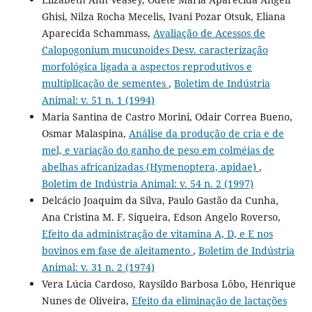
Ghisi, Nilza Rocha Mecelis, Ivani Pozar Otsuk, Eliana
Aparecida Schammass,
Avaliação de Acessos de
Calopogonium mucunoides Desv. caracterização
morfológica ligada a aspectos reprodutivos e
multiplicação de sementes
,
Boletim de Indústria
Animal: v. 51 n. 1 (1994)
Maria Santina de Castro Morini, Odair Correa Bueno,
Osmar Malaspina,
Análise da produção de cria e de
mel, e variação do ganho de peso em colméias de
abelhas africanizadas (Hymenoptera, apidae)
,
Boletim de Indústria Animal: v. 54 n. 2 (1997)
Delcácio Joaquim da Silva, Paulo Gastão da Cunha,
Ana Cristina M. F. Siqueira, Edson Angelo Roverso,
Efeito da administração de vitamina A, D, e E nos
bovinos em fase de aleitamento
,
Boletim de Indústria
Animal: v. 31 n. 2 (1974)
Vera Lúcia Cardoso, Raysildo Barbosa Lôbo, Henrique
Nunes de Oliveira,
Efeito da eliminação de lactações