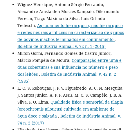
Wignez Henrique, Antonio Sérgio Ferraudo,
Alexandre Amstalden Moraes Sampaio, Dilermando
Pérecin, Tiago Máximo da Silva, Luis Orlindo
Tedeschi,
Agrupamento hierárquico, não hierárquico
e redes neurais artificiais na caracterização de grupos
de bovinos machos terminados em confinamento
,
Boletim de Indústria Animal: v. 72 n. 1 (2015)
Milton Gorni, Fernando Gomes de Castro Júnior,
Márcio Pompéia de Moura,
Comparação entre uma e
duas coberturas e sua influência no número e peso
dos leitões
,
Boletim de Indústria Animal: v. 42 n. 2
(1985)
L. O. S. Rebouças, J. P. V. Figueiredo, A. C. N. Mesquita,
J. Santos Júnior, A. P. P. Assis, M. C. S. Campêlo, J. B. A.
Silva, P. O. Lima,
Qualidade física e sensorial da tilápia
(oreochromis niloticus) cultivada em ambiente de
água doce e salgada
,
Boletim de Indústria Animal: v.
74 n. 2 (2017)
Elizabeth Ann Veasey, Odete Maria Aparecida Angeli