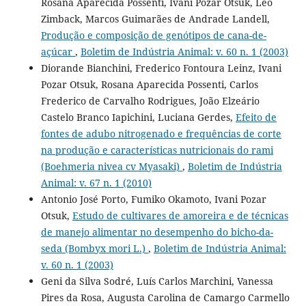
Rosana Aparecida Possenti, Ivani Pozar Otsuk, Léo
Zimback, Marcos Guimarães de Andrade Landell,
Produção e composição de genótipos de cana-de-
açúcar
,
Boletim de Indústria Animal: v. 60 n. 1 (2003)
Diorande Bianchini, Frederico Fontoura Leinz, Ivani
Pozar Otsuk, Rosana Aparecida Possenti, Carlos
Frederico de Carvalho Rodrigues, João Elzeário
Castelo Branco Iapichini, Luciana Gerdes,
Efeito de
fontes de adubo nitrogenado e frequências de corte
na produção e características nutricionais do rami
(Boehmeria nivea cv Myasaki)
,
Boletim de Indústria
Animal: v. 67 n. 1 (2010)
Antonio José Porto, Fumiko Okamoto, Ivani Pozar
Otsuk,
Estudo de cultivares de amoreira e de técnicas
de manejo alimentar no desempenho do bicho-da-
seda (Bombyx mori L.)
,
Boletim de Indústria Animal:
v. 60 n. 1 (2003)
Geni da Silva Sodré, Luís Carlos Marchini, Vanessa
Pires da Rosa, Augusta Carolina de Camargo Carmello