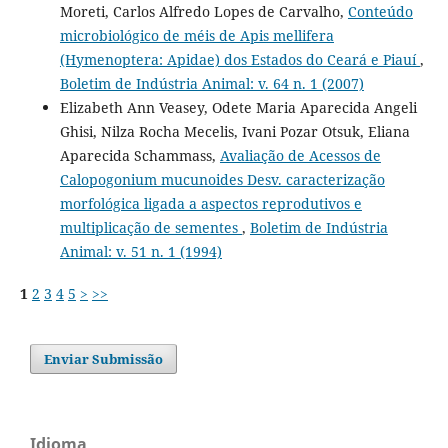
Moreti, Carlos Alfredo Lopes de Carvalho,
Conteúdo
microbiológico de méis de Apis mellifera
(Hymenoptera: Apidae) dos Estados do Ceará e Piauí
,
Boletim de Indústria Animal: v. 64 n. 1 (2007)
Elizabeth Ann Veasey, Odete Maria Aparecida Angeli
Ghisi, Nilza Rocha Mecelis, Ivani Pozar Otsuk, Eliana
Aparecida Schammass,
Avaliação de Acessos de
Calopogonium mucunoides Desv. caracterização
morfológica ligada a aspectos reprodutivos e
multiplicação de sementes
,
Boletim de Indústria
Animal: v. 51 n. 1 (1994)
1
2
3
4
5
>
>>
Enviar Submissão
Idioma