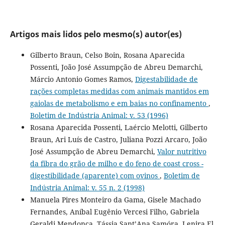
Artigos mais lidos pelo mesmo(s) autor(es)
Gilberto Braun, Celso Boin, Rosana Aparecida
Possenti, João José Assumpção de Abreu Demarchi,
Márcio Antonio Gomes Ramos,
Digestabilidade de
rações completas medidas com animais mantidos em
gaiolas de metabolismo e em baias no confinamento
,
Boletim de Indústria Animal: v. 53 (1996)
Rosana Aparecida Possenti, Laércio Melotti, Gilberto
Braun, Ari Luís de Castro, Juliana Pozzi Arcaro, João
José Assumpção de Abreu Demarchi,
Valor nutritivo
da fibra do grão de milho e do feno de coast cross -
digestibilidade (aparente) com ovinos
,
Boletim de
Indústria Animal: v. 55 n. 2 (1998)
Manuela Pires Monteiro da Gama, Gisele Machado
Fernandes, Aníbal Eugênio Vercesi Filho, Gabriela
Geraldi Mendonça, Tássia Sant’Ana Samóra, Lenira El