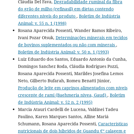
Cláudia Del Fava,
Degradabilidade ruminal da fibra
do grão de milho (refinasil) em dietas contendo
diferentes níveis do produto
,
Boletim de Indústria
Animal: v. 55 n. 1 (1998)
Rosana Aparecida Possenti, Wander Ramos Ribeiro,
Ivani Pozar Otsuk,
Determinações minerais em tecidos
de bovinos suplementados ou não com minerais
,
Boletim de Indústria Animal: v. 50 n. 1 (1993)
Luiz Eduardo dos Santos, Eduardo Antonio da Cunha,
Domingos Sanchez Roda, Cláudia Rodrigues Pozzi,
Rosana Aparecida Possenti, Marildes Josefina Lemos
Neto, Gilberto Bufarah, Romeu Benatti Júnior,
Produção de leite em caprinos alimentados com níveis
crescente de rami (Baehmeria nivea, Gaud)
,
Boletim
de Indústria Animal: v. 52 n. 2 (1995)
Marcia Atauri Cardelli de Lucena, Valdinei Tadeu
Paulino, Karen Marques Santos, Alline Mariá
Schumann, Rosana Aparecida Possenti,
Características
nutricionais de dois híbridos de Guandu €“ calagem e