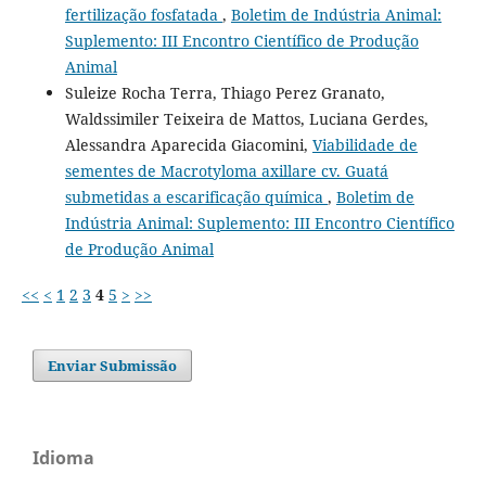
fertilização fosfatada
,
Boletim de Indústria Animal:
Suplemento: III Encontro Científico de Produção
Animal
Suleize Rocha Terra, Thiago Perez Granato,
Waldssimiler Teixeira de Mattos, Luciana Gerdes,
Alessandra Aparecida Giacomini,
Viabilidade de
sementes de Macrotyloma axillare cv. Guatá
submetidas a escarificação química
,
Boletim de
Indústria Animal: Suplemento: III Encontro Científico
de Produção Animal
<<
<
1
2
3
4
5
>
>>
Enviar Submissão
Idioma