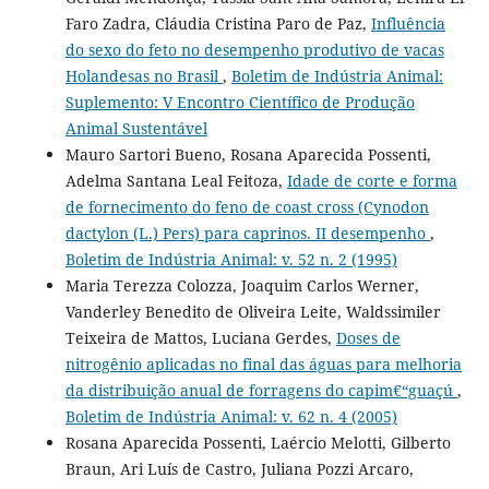
Faro Zadra, Cláudia Cristina Paro de Paz,
Influência
do sexo do feto no desempenho produtivo de vacas
Holandesas no Brasil
,
Boletim de Indústria Animal:
Suplemento: V Encontro Científico de Produção
Animal Sustentável
Mauro Sartori Bueno, Rosana Aparecida Possenti,
Adelma Santana Leal Feitoza,
Idade de corte e forma
de fornecimento do feno de coast cross (Cynodon
dactylon (L.) Pers) para caprinos. II desempenho
,
Boletim de Indústria Animal: v. 52 n. 2 (1995)
Maria Terezza Colozza, Joaquim Carlos Werner,
Vanderley Benedito de Oliveira Leite, Waldssimiler
Teixeira de Mattos, Luciana Gerdes,
Doses de
nitrogênio aplicadas no final das águas para melhoria
da distribuição anual de forragens do capim€“guaçú
,
Boletim de Indústria Animal: v. 62 n. 4 (2005)
Rosana Aparecida Possenti, Laércio Melotti, Gilberto
Braun, Ari Luís de Castro, Juliana Pozzi Arcaro,