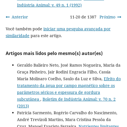
Indústria Animal: v. 49 n. 1 (1992)
Anterior
11-20 de 1387
Próximo
Você também pode
iniciar uma pesquisa avançada por
similaridade
para este artigo.
Artigos mais lidos pelo mesmo(s) autor(es)
Geraldo Balieiro Neto, José Ramos Nogueira, Maria da
Graça Pinheiro, Jair Rodini Engracia Filho, Cassia
Maria Molinaro Coelho, Saulo da Luz e Silva,
Efeito do
tratamento da água por campo magnético sobre os
parâmetros séricos e espessura de gordura
subcutânea
,
Boletim de Indústria Animal: v. 70 n. 2
(2013)
Patrícia Sarmento, Rogério Carvalho do Nascimento,
André Trevizoli Martins, Mara Cristina Pessôa da
Cruz, Manoel Evaristo Ferreira,
Nutrientes limitantes