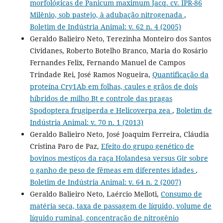
morfológicas de Panicum maximum Jacq. cv. IPR-86
Milênio, sob pastejo, à adubação nitrogenada
,
Boletim de Indústria Animal: v. 62 n. 4 (2005)
Geraldo Balieiro Neto, Terezinha Monteiro dos Santos
Cividanes, Roberto Botelho Branco, Maria do Rosário
Fernandes Felix, Fernando Manuel de Campos
Trindade Rei, José Ramos Nogueira,
Quantificação da
proteína Cry1Ab em folhas, caules e grãos de dois
híbridos de milho Bt e controle das pragas
Spodoptera frugiperda e Helicoverpa zea
,
Boletim de
Indústria Animal: v. 70 n. 1 (2013)
Geraldo Balieiro Neto, José Joaquim Ferreira, Cláudia
Cristina Paro de Paz,
Efeito do grupo genético de
bovinos mestiços da raça Holandesa versus Gir sobre
o ganho de peso de fêmeas em diferentes idades
,
Boletim de Indústria Animal: v. 64 n. 2 (2007)
Geraldo Balieiro Neto, Laércio Melloti,
Consumo de
matéria seca, taxa de passagem de líquido, volume de
líquido ruminal, concentração de nitrogênio