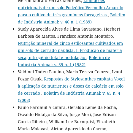
Nelson Morato Ferraz Meirelles,
Limitações
nutricionais de um solo Podzólico Vermelho-Amarelo
para o cultivo de três gramíneas forrageiras
,
Boletim
de Indústria Animal: v. 46 n. 1 (1989)
Suely Aparecida Alves de Lima Savastano, Herbert
Barbosa de Mattos, Francisco Antonio Monteiro,
Nutrição mineral de cinco estilosantes cultivados em
um solo de cerrado paulista. I. Produção de matéria
seca, nitrogênio total e nodulação
,
Boletim de
Indústria Animal: v. 39 n. 1 (1982)
Valdinei Tadeu Paulino, Maria Tereza Colozza, Ivani
Pozar Otsuk,
Respostas de Stylosanthes capitata Vogel
à aplicação de nutrientes e doses de calcário em solo
de cerrado
,
Boletim de Indústria Animal: v. 65 n. 4
(2008)
Paulo Bardauil Alcntara, Geraldo Leme da Rocha,
Osvaldo Hidalgo da Silva, Jorge Mori, José Edison
Garcia Ribeiro, William Lee Burnquist, Elizabeth
Maria Malavasi, Airton Aparecido do Carmo,