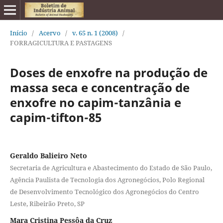
Início
/
Acervo
/
v. 65 n. 1 (2008)
/
FORRAGICULTURA E PASTAGENS
Doses de enxofre na produção de
massa seca e concentração de
enxofre no capim-tanzânia e
capim-tifton-85
Geraldo Balieiro Neto
Secretaria de Agricultura e Abastecimento do Estado de São Paulo,
Agência Paulista de Tecnologia dos Agronegócios, Polo Regional
de Desenvolvimento Tecnológico dos Agronegócios do Centro
Leste, Ribeirão Preto, SP
Mara Cristina Pessôa da Cruz