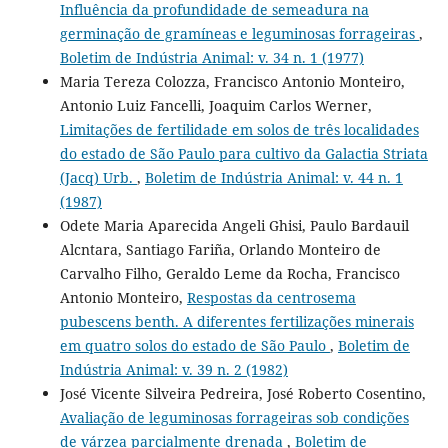
Influência da profundidade de semeadura na
germinação de gramíneas e leguminosas forrageiras
,
Boletim de Indústria Animal: v. 34 n. 1 (1977)
Maria Tereza Colozza, Francisco Antonio Monteiro,
Antonio Luiz Fancelli, Joaquim Carlos Werner,
Limitações de fertilidade em solos de três localidades
do estado de São Paulo para cultivo da Galactia Striata
(Jacq) Urb.
,
Boletim de Indústria Animal: v. 44 n. 1
(1987)
Odete Maria Aparecida Angeli Ghisi, Paulo Bardauil
Alcntara, Santiago Fariña, Orlando Monteiro de
Carvalho Filho, Geraldo Leme da Rocha, Francisco
Antonio Monteiro,
Respostas da centrosema
pubescens benth. A diferentes fertilizações minerais
em quatro solos do estado de São Paulo
,
Boletim de
Indústria Animal: v. 39 n. 2 (1982)
José Vicente Silveira Pedreira, José Roberto Cosentino,
Avaliação de leguminosas forrageiras sob condições
de várzea parcialmente drenada
,
Boletim de