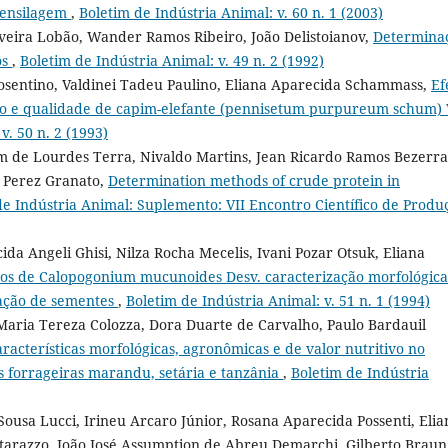
 ensilagem
,
Boletim de Indústria Animal: v. 60 n. 1 (2003)
iveira Lobão, Wander Ramos Ribeiro, João Delistoianov,
Determina
os
,
Boletim de Indústria Animal: v. 49 n. 2 (1992)
osentino, Valdinei Tadeu Paulino, Eliana Aparecida Schammass,
Ef
to e qualidade de capim-elefante (pennisetum purpureum schum) 
v. 50 n. 2 (1993)
em de Lourdes Terra, Nivaldo Martins, Jean Ricardo Ramos Bezerra
 Perez Granato,
Determination methods of crude protein in
de Indústria Animal: Suplemento: VII Encontro Científico de Produ
da Angeli Ghisi, Nilza Rocha Mecelis, Ivani Pozar Otsuk, Eliana
sos de Calopogonium mucunoides Desv. caracterização morfológica
cação de sementes
,
Boletim de Indústria Animal: v. 51 n. 1 (1994)
aria Tereza Colozza, Dora Duarte de Carvalho, Paulo Bardauil
racterísticas morfológicas, agronômicas e de valor nutritivo no
 forrageiras marandu, setária e tanzânia
,
Boletim de Indústria
Sousa Lucci, Irineu Arcaro Júnior, Rosana Aparecida Possenti, Elia
arazzo, João José Assumption de Abreu Demarchi, Gilberto Braun