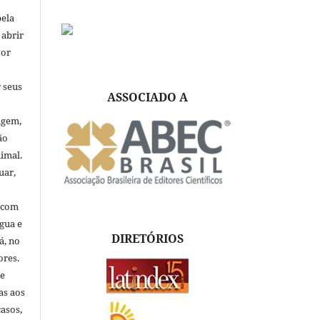
pela
 abrir
vor
 seus
ASSOCIADO A
igem,
ão
nimal.
uar,
, com
ngua e
DIRETÓRIOS
á, no
ores.
de
as aos
asos,