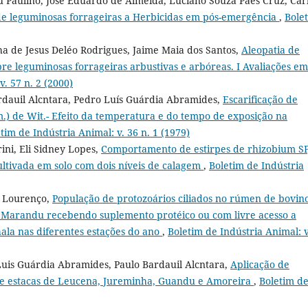
u Paulino, José Eduardo de Almeida, Luciano Souza Paes Cruz, Car
de leguminosas forrageiras a Herbicidas em pós-emergência
,
Bole
a de Jesus Deléo Rodrigues, Jaime Maia dos Santos,
Aleopatia de
re leguminosas forrageiras arbustivas e arbóreas. I Avaliações em
v. 57 n. 2 (2000)
ardauil Alcntara, Pedro Luís Guárdia Abramides,
Escarificação de
) de Wit.- Efeito da temperatura e do tempo de exposição na
tim de Indústria Animal: v. 36 n. 1 (1979)
ini, Eli Sidney Lopes,
Comportamento de estirpes de rhizobium SP
ultivada em solo com dois níveis de calagem
,
Boletim de Indústria
o Lourenço,
População de protozoários ciliados no rúmen de bovin
a Marandu recebendo suplemento protéico ou com livre acesso a
ala nas diferentes estações do ano
,
Boletim de Indústria Animal: v
uis Guárdia Abramides, Paulo Bardauil Alcntara,
Aplicação de
de estacas de Leucena, Jureminha, Guandu e Amoreira
,
Boletim d