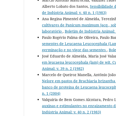
Márcio Antonio Mastrocola, Valdinei Tade
Alberto Lobato dos Santos,
Sensibilidade 
de Indústria Animal: v. 40 n. 1 (1983)
Ana Regina Pimentel de Almeida, Terezinh
cultivares de Panicum maximum Jacq., sob
laboratório
,
Boletim de Indústria Animal: 
Paulo Rogério Palma de Oliveira, Paulo B
sementes de Leucaena Leucocephala (Lam.
germinação e no vigor das sementes
,
Bole
José Eduardo de Almeida, Maria José Valar
em leucaena leucocephala (lam) de wit. C
Animal: v. 39 n. 2 (1982)
Marcelo de Queiroz Manella, Antônio Joã
Nelore em pastos de Brachiaria brizanth
banco de proteína de Leucaena leucoceph
n. 1 (2004)
Valquíria de Bem Gomes Alcntara, Pedro L
auxinas e estimulantes no enraizamento 
Indústria Animal: v. 40 n. 2 (1983)