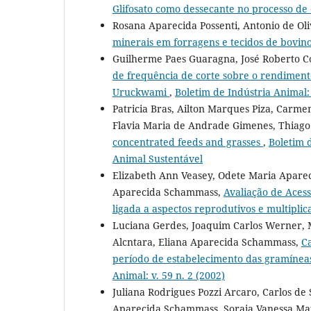
Glifosato como dessecante no processo de
Rosana Aparecida Possenti, Antonio de Ol
minerais em forragens e tecidos de bovin
Guilherme Paes Guaragna, José Roberto C
de frequência de corte sobre o rendimen
Uruckwami
,
Boletim de Indústria Animal: 
Patricia Bras, Ailton Marques Piza, Carm
Flavia Maria de Andrade Gimenes, Thiago
concentrated feeds and grasses
,
Boletim 
Animal Sustentável
Elizabeth Ann Veasey, Odete Maria Apareci
Aparecida Schammass,
Avaliação de Aces
ligada a aspectos reprodutivos e multipli
Luciana Gerdes, Joaquim Carlos Werner, M
Alcntara, Eliana Aparecida Schammass,
Ca
período de estabelecimento das gramíneas
Animal: v. 59 n. 2 (2002)
Juliana Rodrigues Pozzi Arcaro, Carlos de 
Aparecida Schammass, Soraia Vanessa Mat