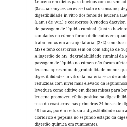
Leucena em dietas para bovinos com ou sem ad
(Saccharomyces cerevisie) sobre o consumo, deg
digestibilidade in vitro dos fenos de leucena (
(Lam.) de Wit.) e coast-cross (Cynodon dactylon c
de passagem de líquido ruminal. Quatro bovino
canulados no rúmen foram delineados em quadr
tratamentos em arranjo fatorial (2x2) com dois 
MS) e feno coast-cross sem ou com adição de 10
A ingestão de MS, degradabilidade ruminal da 
passagem de líquido no rúmen não foram afetad
leucena apresentou degradabilidade menor que 
digestibilidades in vitro da matéria seca de amb
reduzidas com nível mais elevado da leguminosa
levedura como aditivo em dietas mistas para b
leucena promoveu efeito positivo na digestibilid
seca do coast-cross nas primeiras 24 horas de d
48 horas, porém reduziu a digestibilidade com 
clorídrico e pepsina no segundo estágio da diges
digestão química em ruminantes.