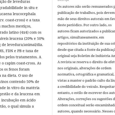
ição de leveduras
Os autores não serão remunerados 
radabilidade in situ e
publicação de trabalhos, pois devem
Leucaena leucocephala
mão de seus direitos autorais em fa
v. coast-cross) e a taxa
deste periódico. Por outro lado, os
s machos mestiços,
autores ficam autorizados a publicar
ado latino (4x4) com os
artigos, simultaneamente, em
níveis leucena (20% e 50%
repositórios da instituição de sua or
g de levedura/animal/dia.
desde que citada a fonte da publicaç
MS, FDN e PB e taxa de
original seja Boletim de Indústria A
os pelos tratamentos. A
A revista se reserva o direito de efet
o capim coast-cross. As
nos originais, alterações de ordem
os os fenos foram
normativa, ortográfica e gramatical
 na dieta. O uso de
vistas a manter o padrão culto da lí
ovinos contendo 50% de
a credibilidade do veículo. Respeitar
ade in vitro da matéria
entanto, o estilo de escrever dos aut
igestão e da leucena em
Alterações, correções ou sugestões 
a incubação em ácido
ordem conceitual serão encaminhad
tão, o qual simula a
autores, quando necessário. Nesses c