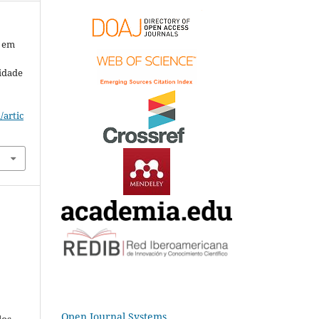
a em
lidade
/artic
Open Journal Systems