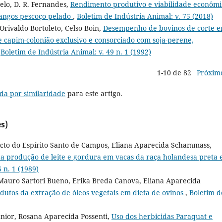
Melo, D. R. Fernandes,
Rendimento produtivo e viabilidade econômi
rangos pescoço pelado
,
Boletim de Indústria Animal: v. 75 (2018)
Orivaldo Bortoleto, Celso Boin,
Desempenho de bovinos de corte 
e capim-colonião exclusivo e consorciado com soja-perene,
,
Boletim de Indústria Animal: v. 49 n. 1 (1992)
1-10 de 82
Próxim
da por similaridade
para este artigo.
s)
icto do Espírito Santo de Campos, Eliana Aparecida Schammass,
da produção de leite e gordura em vacas da raça holandesa preta 
 n. 1 (1989)
, Mauro Sartori Bueno, Erika Breda Canova, Eliana Aparecida
odutos da extração de óleos vegetais em dieta de ovinos
,
Boletim d
únior, Rosana Aparecida Possenti,
Uso dos herbicidas Paraquat e