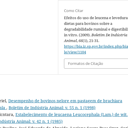
Como Citar
Efeitos do uso de leucena e levedur
dietas para bovinos sobre a
degradabilidade ruminal e digestibi
in vitro. (2009).
Boletim De Indústria
Animal
,
66
(1), 21-31.
https://bia.iz.sp.gov.br/index.php/bia
le/view/1104
Formatos de Citação
riel,
Desempenho de bovinos nelore em pastagem de brachiara
hala
,
Boletim de Indústria Animal: v. 55 n. 1 (1998)
lcntara,
Estabelecimento de leucaena Leucocephala (Lam.) de wit.
ndústria Animal: v. 42 n. 1 (1985)