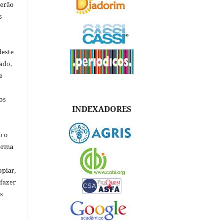
verão
s
deste
ado,
e
os
INDEXADORES
o o
forma
opiar,
 fazer
s