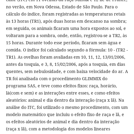
no verão, em Nova Odessa, Estado de São Paulo. Para o
cálculo do índice, foram registradas as temperaturas retais
às 13 horas (TR1), após duas horas em descanso na sombra;
em seguida, os animais ficaram uma hora expostos ao sol, e
voltaram para a sombra, onde, então, registrou-se a TR2, às
15 horas. Durante todo esse período, ficaram sem água e
comida. O índice foi calculado segundo a fórmula: 10 - (TR2 -
TR1). As ovelhas foram avaliadas em 10, 11, 12, 13/01/2006,
antes da tosquia, e 3, 8, 15/02/2006, após a tosquia, em dias
quentes, sem nebulosidade, e com baixa velocidade do ar. A
TR foi analisada com o procedimento GLIMMIX do
programa SAS, e teve como efeitos fixos: raça, horário,
là(com e sem) e as interações entre esses, e como efeitos
aleatórios: animal e dia dentro da interação (raça x lã). Na
análise do ITC, foi utilizado o mesmo procedimento, com um
modelo matemático que incluiu o efeito fixo de raça e lã, e
os efeitos aleatórios de animal e dia dentro da interação
(raça x lã), com a metodologia dos modelos lineares