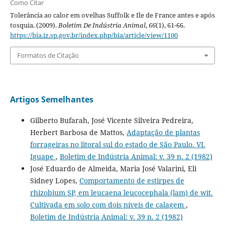
Como Citar
Tolerância ao calor em ovelhas Suffolk e Ile de France antes e após
tosquia. (2009).
Boletim De Indústria Animal
,
66
(1), 61-66.
https://bia.iz.sp.gov.br/index.php/bia/article/view/1100
Formatos de Citação
Artigos Semelhantes
Gilberto Bufarah, José Vicente Silveira Pedreira,
Herbert Barbosa de Mattos,
Adaptação de plantas
forrageiras no litoral sul do estado de São Paulo. VI.
Iguape
,
Boletim de Indústria Animal: v. 39 n. 2 (1982)
José Eduardo de Almeida, Maria José Valarini, Eli
Sidney Lopes,
Comportamento de estirpes de
rhizobium SP, em leucaena leucocephala (lam) de wit.
Cultivada em solo com dois níveis de calagem
,
Boletim de Indústria Animal: v. 39 n. 2 (1982)