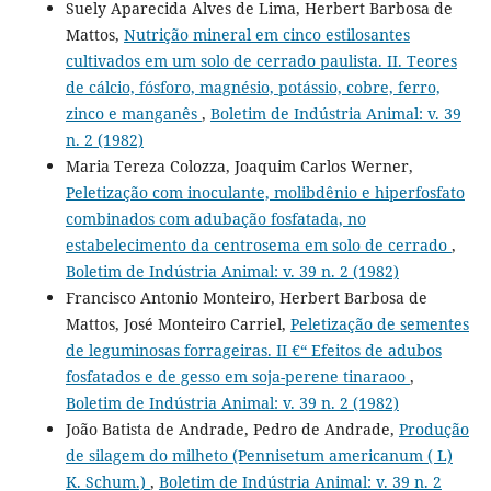
Suely Aparecida Alves de Lima, Herbert Barbosa de
Mattos,
Nutrição mineral em cinco estilosantes
cultivados em um solo de cerrado paulista. II. Teores
de cálcio, fósforo, magnésio, potássio, cobre, ferro,
zinco e manganês
,
Boletim de Indústria Animal: v. 39
n. 2 (1982)
Maria Tereza Colozza, Joaquim Carlos Werner,
Peletização com inoculante, molibdênio e hiperfosfato
combinados com adubação fosfatada, no
estabelecimento da centrosema em solo de cerrado
,
Boletim de Indústria Animal: v. 39 n. 2 (1982)
Francisco Antonio Monteiro, Herbert Barbosa de
Mattos, José Monteiro Carriel,
Peletização de sementes
de leguminosas forrageiras. II €“ Efeitos de adubos
fosfatados e de gesso em soja-perene tinaraoo
,
Boletim de Indústria Animal: v. 39 n. 2 (1982)
João Batista de Andrade, Pedro de Andrade,
Produção
de silagem do milheto (Pennisetum americanum ( L)
K. Schum.)
,
Boletim de Indústria Animal: v. 39 n. 2