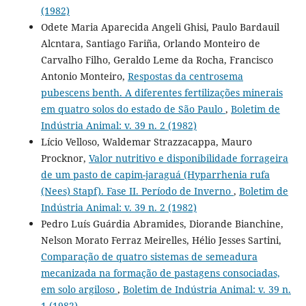
(1982)
Odete Maria Aparecida Angeli Ghisi, Paulo Bardauil
Alcntara, Santiago Fariña, Orlando Monteiro de
Carvalho Filho, Geraldo Leme da Rocha, Francisco
Antonio Monteiro,
Respostas da centrosema
pubescens benth. A diferentes fertilizações minerais
em quatro solos do estado de São Paulo
,
Boletim de
Indústria Animal: v. 39 n. 2 (1982)
Lício Velloso, Waldemar Strazzacappa, Mauro
Procknor,
Valor nutritivo e disponibilidade forrageira
de um pasto de capim-jaraguá (Hyparrhenia rufa
(Nees) Stapf). Fase II. Período de Inverno
,
Boletim de
Indústria Animal: v. 39 n. 2 (1982)
Pedro Luís Guárdia Abramides, Diorande Bianchine,
Nelson Morato Ferraz Meirelles, Hélio Jesses Sartini,
Comparação de quatro sistemas de semeadura
mecanizada na formação de pastagens consociadas,
em solo argiloso
,
Boletim de Indústria Animal: v. 39 n.
1 (1982)