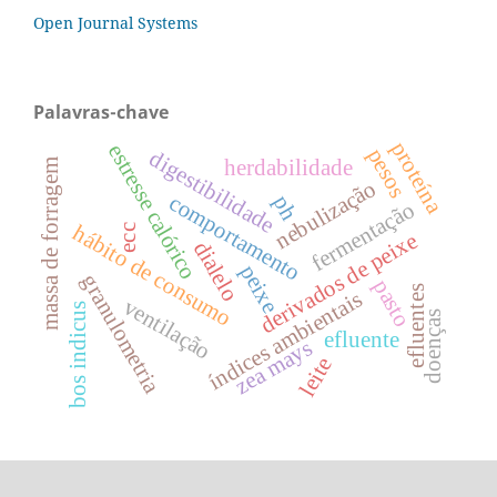
Open Journal Systems
Palavras-chave
proteína
estresse calórico
pesos
digestibilidade
herdabilidade
massa de forragem
nebulização
comportamento
ph
fermentação
hábito de consumo
ecc
derivados de peixe
dialelo
peixe
granulometria
pasto
efluentes
índices ambientais
ventilação
bos indicus
doenças
efluente
zea mays
leite