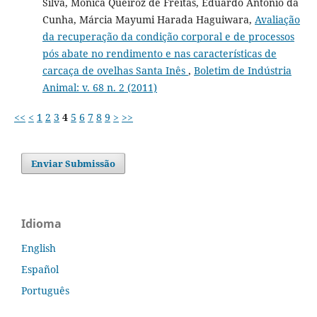
Silva, Mônica Queiroz de Freitas, Eduardo Antonio da
Cunha, Márcia Mayumi Harada Haguiwara,
Avaliação
da recuperação da condição corporal e de processos
pós abate no rendimento e nas características de
carcaça de ovelhas Santa Inês
,
Boletim de Indústria
Animal: v. 68 n. 2 (2011)
<<
<
1
2
3
4
5
6
7
8
9
>
>>
Enviar Submissão
Idioma
English
Español
Português