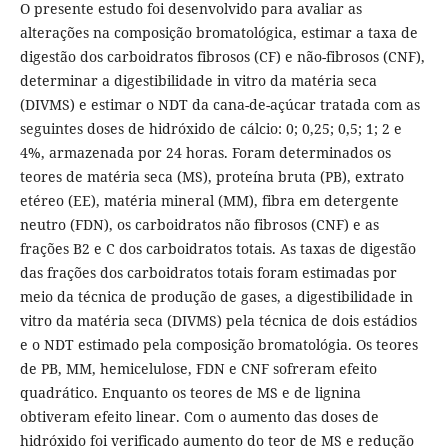
O presente estudo foi desenvolvido para avaliar as
alterações na composição bromatológica, estimar a taxa de
digestão dos carboidratos fibrosos (CF) e não-fibrosos (CNF),
determinar a digestibilidade in vitro da matéria seca
(DIVMS) e estimar o NDT da cana-de-açúcar tratada com as
seguintes doses de hidróxido de cálcio: 0; 0,25; 0,5; 1; 2 e
4%, armazenada por 24 horas. Foram determinados os
teores de matéria seca (MS), proteína bruta (PB), extrato
etéreo (EE), matéria mineral (MM), fibra em detergente
neutro (FDN), os carboidratos não fibrosos (CNF) e as
frações B2 e C dos carboidratos totais. As taxas de digestão
das frações dos carboidratos totais foram estimadas por
meio da técnica de produção de gases, a digestibilidade in
vitro da matéria seca (DIVMS) pela técnica de dois estádios
e o NDT estimado pela composição bromatológia. Os teores
de PB, MM, hemicelulose, FDN e CNF sofreram efeito
quadrático. Enquanto os teores de MS e de lignina
obtiveram efeito linear. Com o aumento das doses de
hidróxido foi verificado aumento do teor de MS e redução