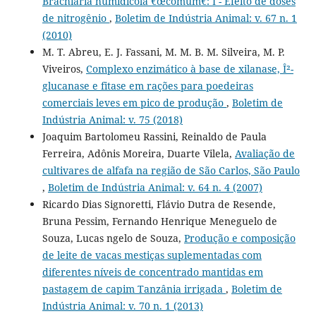
Brachiaria humidicola €œcomum€: I - Efeito de doses
de nitrogênio
,
Boletim de Indústria Animal: v. 67 n. 1
(2010)
M. T. Abreu, E. J. Fassani, M. M. B. M. Silveira, M. P.
Viveiros,
Complexo enzimático à base de xilanase, Î²-
glucanase e fitase em rações para poedeiras
comerciais leves em pico de produção
,
Boletim de
Indústria Animal: v. 75 (2018)
Joaquim Bartolomeu Rassini, Reinaldo de Paula
Ferreira, Adônis Moreira, Duarte Vilela,
Avaliação de
cultivares de alfafa na região de São Carlos, São Paulo
,
Boletim de Indústria Animal: v. 64 n. 4 (2007)
Ricardo Dias Signoretti, Flávio Dutra de Resende,
Bruna Pessim, Fernando Henrique Meneguelo de
Souza, Lucas ngelo de Souza,
Produção e composição
de leite de vacas mestiças suplementadas com
diferentes níveis de concentrado mantidas em
pastagem de capim Tanzânia irrigada
,
Boletim de
Indústria Animal: v. 70 n. 1 (2013)