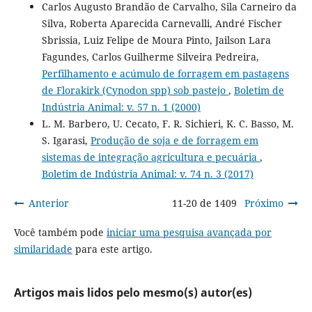
Carlos Augusto Brandão de Carvalho, Sila Carneiro da
Silva, Roberta Aparecida Carnevalli, André Fischer
Sbrissia, Luiz Felipe de Moura Pinto, Jailson Lara
Fagundes, Carlos Guilherme Silveira Pedreira,
Perfilhamento e acúmulo de forragem em pastagens
de Florakirk (Cynodon spp) sob pastejo
,
Boletim de
Indústria Animal: v. 57 n. 1 (2000)
L. M. Barbero, U. Cecato, F. R. Sichieri, K. C. Basso, M.
S. Igarasi,
Produção de soja e de forragem em
sistemas de integração agricultura e pecuária
,
Boletim de Indústria Animal: v. 74 n. 3 (2017)
Anterior
11-20 de 1409
Próximo
Você também pode
iniciar uma pesquisa avançada por
similaridade
para este artigo.
Artigos mais lidos pelo mesmo(s) autor(es)