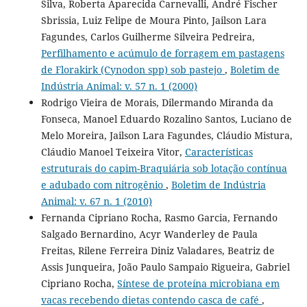
Silva, Roberta Aparecida Carnevalli, André Fischer
Sbrissia, Luiz Felipe de Moura Pinto, Jailson Lara
Fagundes, Carlos Guilherme Silveira Pedreira,
Perfilhamento e acúmulo de forragem em pastagens
de Florakirk (Cynodon spp) sob pastejo
,
Boletim de
Indústria Animal: v. 57 n. 1 (2000)
Rodrigo Vieira de Morais, Dilermando Miranda da
Fonseca, Manoel Eduardo Rozalino Santos, Luciano de
Melo Moreira, Jailson Lara Fagundes, Cláudio Mistura,
Cláudio Manoel Teixeira Vitor,
Características
estruturais do capim-Braquiária sob lotação contínua
e adubado com nitrogênio
,
Boletim de Indústria
Animal: v. 67 n. 1 (2010)
Fernanda Cipriano Rocha, Rasmo Garcia, Fernando
Salgado Bernardino, Acyr Wanderley de Paula
Freitas, Rilene Ferreira Diniz Valadares, Beatriz de
Assis Junqueira, João Paulo Sampaio Rigueira, Gabriel
Cipriano Rocha,
Síntese de proteína microbiana em
vacas recebendo dietas contendo casca de café
,