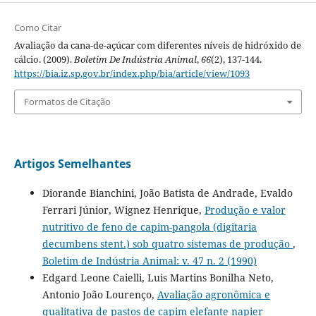
Como Citar
Avaliação da cana-de-açúcar com diferentes níveis de hidróxido de
cálcio. (2009).
Boletim De Indústria Animal
,
66
(2), 137-144.
https://bia.iz.sp.gov.br/index.php/bia/article/view/1093
Formatos de Citação
Artigos Semelhantes
Diorande Bianchini, João Batista de Andrade, Evaldo
Ferrari Júnior, Wignez Henrique,
Produção e valor
nutritivo de feno de capim-pangola (digitaria
decumbens stent.) sob quatro sistemas de produção
,
Boletim de Indústria Animal: v. 47 n. 2 (1990)
Edgard Leone Caielli, Luis Martins Bonilha Neto,
Antonio João Lourenço,
Avaliação agronômica e
qualitativa de pastos de capim elefante napier