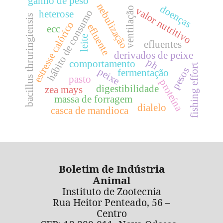
ganho de peso
nebulização
doenças
ventilação
valor nutritivo
hábito de consumo
heterose
bacillus thruringiensis
estresse calórico
efluente
ecc
leite
efluentes
derivados de peixe
ph
comportamento
fishing effort
pesos
peixe
fermentação
pasto
proteína
digestibilidade
zea mays
massa de forragem
dialelo
casca de mandioca
Boletim de Indústria
Animal
Instituto de Zootecnia
Rua Heitor Penteado, 56 –
Centro