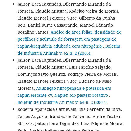
Jailson Lara Fagundes, Dilermando Miranda da
Fonseca, Claudio Mistura, Rodrigo Vieira de Morais,
Claudio Manoel Teixeira Vitor, Gilberto da Cunha
Reis, Daniel Rume Casagrande, Manoel Eduardo
Rozalino Santos,
Ãndice de área foliar, densidade de
perfilhos e acúmulo de forragem em pastagem de
capim-braquiária adubada com nitrogênio
,
Boletim
de Indústria Animal: v. 62 n. 2 (2005)
Jailson Lara Fagundes, Dilermando Miranda da
Fonseca, Cláudio Mistura, Luis Tarcísio Salgado,
Domingos Sávio Queiroz, Rodrigo Vieira de Morais,
Cláudio Manoel Teixeira Vitor, Luciano de Melo
Moreira,
Adubação nitrogenada e potássica em
capim-elefante cv. Napier sob pastejo rotativo
,
Boletim de Indústria Animal: v. 64 n. 2 (2007)
Roberta Aparecida Carnevalli, Sila Carneiro da Silva,
Carlos Augusto Brandão de Carvalho, André Fischer
Sbrissia, Jaílson Lara Fagundes, Luiz Felipe de Moura
Pinto, Carlos Guilherme Silveira Pedreira,