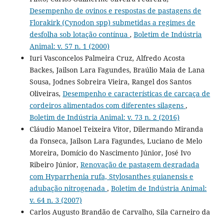
Desempenho de ovinos e respostas de pastagens de
Florakirk (Cynodon spp) submetidas a regimes de
desfolha sob lotação contínua
,
Boletim de Indústria
Animal: v. 57 n. 1 (2000)
Iuri Vasconcelos Palmeira Cruz, Alfredo Acosta
Backes, Jailson Lara Fagundes, Braúlio Maia de Lana
Sousa, Jodnes Sobreira Vieira, Rangel dos Santos
Oliveiras,
Desempenho e características de carcaça de
cordeiros alimentados com diferentes silagens
,
Boletim de Indústria Animal: v. 73 n. 2 (2016)
Cláudio Manoel Teixeira Vitor, Dilermando Miranda
da Fonseca, Jailson Lara Fagundes, Luciano de Melo
Moreira, Domício do Nascimento Júnior, José Ivo
Ribeiro Júnior,
Renovação de pastagem degradada
com Hyparrhenia rufa, Stylosanthes guianensis e
adubação nitrogenada
,
Boletim de Indústria Animal:
v. 64 n. 3 (2007)
Carlos Augusto Brandão de Carvalho, Sila Carneiro da