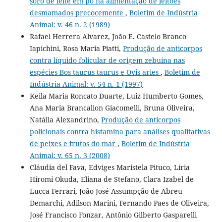
soro de leite em pó na alimentação de leitões
desmamados precocemente
,
Boletim de Indústria
Animal: v. 46 n. 2 (1989)
Rafael Herrera Alvarez, João E. Castelo Branco
Iapichini, Rosa Maria Piatti,
Produção de anticorpos
contra líquido folicular de origem zebuína nas
espécies Bos taurus taurus e Ovis aries
,
Boletim de
Indústria Animal: v. 54 n. 1 (1997)
Keila Maria Roncato Duarte, Luiz Humberto Gomes,
Ana Maria Brancalion Giacomelli, Bruna Oliveira,
Natália Alexandrino,
Produção de anticorpos
policlonais contra histamina para análises qualitativas
de peixes e frutos do mar
,
Boletim de Indústria
Animal: v. 65 n. 3 (2008)
Cláudia del Fava, Edviges Maristela Pituco, Líria
Hiromi Okuda, Eliana de Stefano, Clara Izabel de
Lucca Ferrari, João José Assumpção de Abreu
Demarchi, Adilson Marini, Fernando Paes de Oliveira,
José Francisco Fonzar, Antônio Gilberto Gasparelli