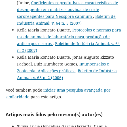
Júnior,
Coeficientes reprodutivos e características de
desempenho em matrizes bovinas de corte
sororeagentes para Neospora caninum
,
Boletim de
Indústria Animal: v. 64 n. 3 (2007)
Keila Maria Roncato Duarte,
Protocolos e normas para
uso de animais de laboratório para produção de
anticorpos e soros
,
Boletim de Indústria Animal: v. 64
n. 2 (2007)
Keila Maria Roncato Duarte, Jonas Augusto Rizzato
Pachoal, Luiz Humberto Gomes,
Imunoensaios e
Zootecnia: Aplicações práticas
,
Boletim de Indústria
Animal: v. 63 n. 2 (2006)
Você também pode
iniciar uma pesquisa avançada por
similaridade
para este artigo.
Artigos mais lidos pelo mesmo(s) autor(es)
Sylvia Lucia Gonçalves Garcia Gazzetta, Camila