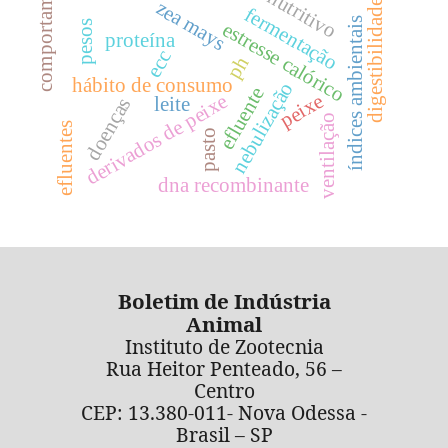
comportamento
valor nutritivo
zea mays
digestibilidade
fermentação
índices ambientais
estresse calórico
pesos
proteína
ecc
ph
hábito de consumo
nebulização
efluente
peixe
derivados de peixe
leite
doenças
ventilação
efluentes
pasto
dna recombinante
Boletim de Indústria
Animal
Instituto de Zootecnia
Rua Heitor Penteado, 56 –
Centro
CEP: 13.380-011- Nova Odessa -
Brasil – SP