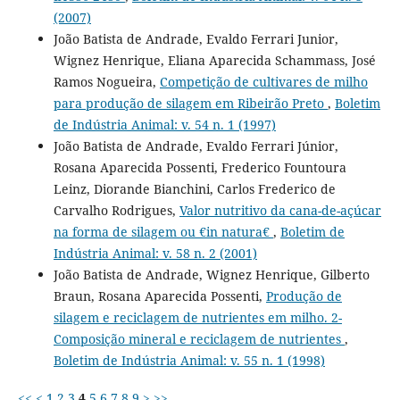
(2007)
João Batista de Andrade, Evaldo Ferrari Junior,
Wignez Henrique, Eliana Aparecida Schammass, José
Ramos Nogueira,
Competição de cultivares de milho
para produção de silagem em Ribeirão Preto
,
Boletim
de Indústria Animal: v. 54 n. 1 (1997)
João Batista de Andrade, Evaldo Ferrari Júnior,
Rosana Aparecida Possenti, Frederico Fountoura
Leinz, Diorande Bianchini, Carlos Frederico de
Carvalho Rodrigues,
Valor nutritivo da cana-de-açúcar
na forma de silagem ou €in natura€
,
Boletim de
Indústria Animal: v. 58 n. 2 (2001)
João Batista de Andrade, Wignez Henrique, Gilberto
Braun, Rosana Aparecida Possenti,
Produção de
silagem e reciclagem de nutrientes em milho. 2-
Composição mineral e reciclagem de nutrientes
,
Boletim de Indústria Animal: v. 55 n. 1 (1998)
<<
<
1
2
3
4
5
6
7
8
9
>
>>