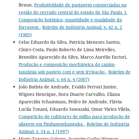
Braun,
Produtividade de pastagem consorciadas na
região do cerrado central do estado de São Paulo. I.
Composição botânica, quantidade e qualidade da
forragem
,
Boletim de Indústria Animal: v. 42 n. 2
(1985)
Celso Eduardo da Silva, Patrícia Menezes Santos,
Ciniro Costa, Paulo Roberto de Lima Meirelles,
Benedito Aparecido da Silva, Marco Aurélio Factori,
Produção e composição morfológica do capim-
tanzânia sob pastejo com e sem irrigação
,
Boletim de
Indústria Animal: v. 64 n. 4 (2007)
João Batista de Andrade, Evaldo Ferrari Junior,
Wignez Henrique, Dora Duarte Carvalho, Eliana
Aparecida Schammass, Pedro de Andrade, Flávia
Lucila Tonani, Eduardo Sawazaki, Omar Vieira Vilela,
Competição de cultivares de milho para produção de
silagem em Pindamonhangaba
,
Boletim de Indústria
Animal: v. 54 n. 1 (1997)
Maria Terezza Colozza, Joaquim Carlos Werner,