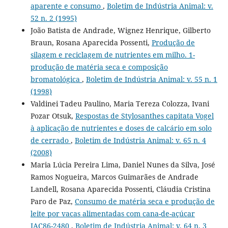
aparente e consumo
,
Boletim de Indústria Animal: v.
52 n. 2 (1995)
João Batista de Andrade, Wignez Henrique, Gilberto
Braun, Rosana Aparecida Possenti,
Produção de
silagem e reciclagem de nutrientes em milho. 1-
produção de matéria seca e composição
bromatológica
,
Boletim de Indústria Animal: v. 55 n. 1
(1998)
Valdinei Tadeu Paulino, Maria Tereza Colozza, Ivani
Pozar Otsuk,
Respostas de Stylosanthes capitata Vogel
à aplicação de nutrientes e doses de calcário em solo
de cerrado
,
Boletim de Indústria Animal: v. 65 n. 4
(2008)
Maria Lúcia Pereira Lima, Daniel Nunes da Silva, José
Ramos Nogueira, Marcos Guimarães de Andrade
Landell, Rosana Aparecida Possenti, Cláudia Cristina
Paro de Paz,
Consumo de matéria seca e produção de
leite por vacas alimentadas com cana-de-açúcar
IAC86-2480
,
Boletim de Indústria Animal: v. 64 n. 3