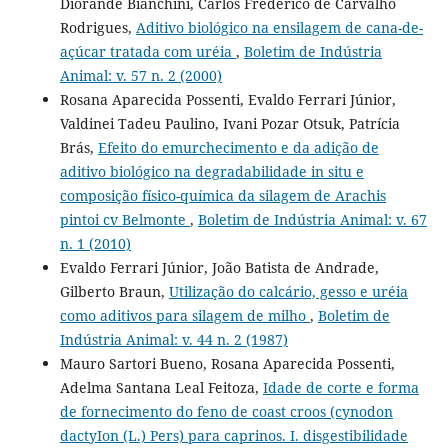
Diorande Bianchini, Carlos Frederico de Carvalho
Rodrigues,
Aditivo biológico na ensilagem de cana-de-
açúcar tratada com uréia
,
Boletim de Indústria
Animal: v. 57 n. 2 (2000)
Rosana Aparecida Possenti, Evaldo Ferrari Júnior,
Valdinei Tadeu Paulino, Ivani Pozar Otsuk, Patrícia
Brás,
Efeito do emurchecimento e da adição de
aditivo biológico na degradabilidade in situ e
composição físico-química da silagem de Arachis
pintoi cv Belmonte
,
Boletim de Indústria Animal: v. 67
n. 1 (2010)
Evaldo Ferrari Júnior, João Batista de Andrade,
Gilberto Braun,
Utilização do calcário, gesso e uréia
como aditivos para silagem de milho
,
Boletim de
Indústria Animal: v. 44 n. 2 (1987)
Mauro Sartori Bueno, Rosana Aparecida Possenti,
Adelma Santana Leal Feitoza,
Idade de corte e forma
de fornecimento do feno de coast croos (cynodon
dactyIon (L.) Pers) para caprinos. I. disgestibilidade