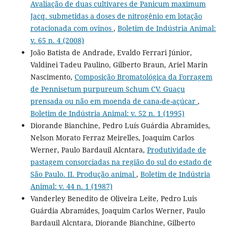
Avaliação de duas cultivares de Panicum maximum
Jacq. submetidas a doses de nitrogênio em lotação
rotacionada com ovinos
,
Boletim de Indústria Animal:
v. 65 n. 4 (2008)
João Batista de Andrade, Evaldo Ferrari Júnior,
Valdinei Tadeu Paulino, Gilberto Braun, Ariel Marin
Nascimento,
Composição Bromatológica da Forragem
de Pennisetum purpureum Schum CV. Guaçu
prensada ou não em moenda de cana-de-açúcar
,
Boletim de Indústria Animal: v. 52 n. 1 (1995)
Diorande Bianchine, Pedro Luís Guárdia Abramides,
Nelson Morato Ferraz Meirelles, Joaquim Carlos
Werner, Paulo Bardauil Alcntara,
Produtividade de
pastagem consorciadas na região do sul do estado de
São Paulo. II. Produção animal
,
Boletim de Indústria
Animal: v. 44 n. 1 (1987)
Vanderley Benedito de Oliveira Leite, Pedro Luis
Guárdia Abramides, Joaquim Carlos Werner, Paulo
Bardauil Alcntara, Diorande Bianchine, Gilberto