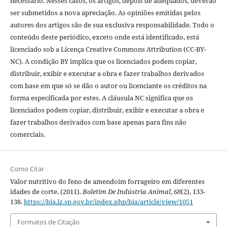
necessário. Nesses casos, os artigos, depois de adequados, deverão
ser submetidos a nova apreciação. As opiniões emitidas pelos
autores dos artigos são de sua exclusiva responsabilidade. Todo o
conteúdo deste periódico, exceto onde está identificado, está
licenciado sob a Licença Creative Commons Attribution (CC-BY-
NC). A condição BY implica que os licenciados podem copiar,
distribuir, exibir e executar a obra e fazer trabalhos derivados
com base em que só se dão o autor ou licenciante os créditos na
forma especificada por estes. A cláusula NC significa que os
licenciados podem copiar, distribuir, exibir e executar a obra e
fazer trabalhos derivados com base apenas para fins não
comerciais.
Como Citar
Valor nutritivo do feno de amendoim forrageiro em diferentes
idades de corte. (2011).
Boletim De Indústria Animal
,
68
(2), 133-
138.
https://bia.iz.sp.gov.br/index.php/bia/article/view/1051
Formatos de Citação