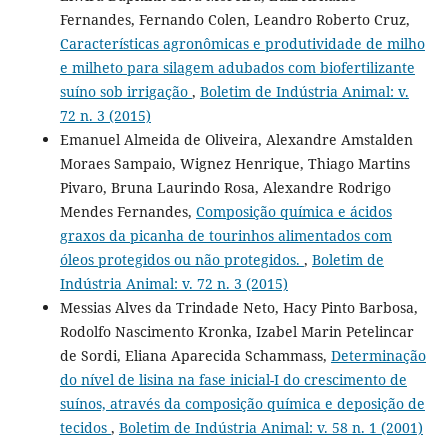
Fernandes, Fernando Colen, Leandro Roberto Cruz,
Características agronômicas e produtividade de milho
e milheto para silagem adubados com biofertilizante
suíno sob irrigação
,
Boletim de Indústria Animal: v.
72 n. 3 (2015)
Emanuel Almeida de Oliveira, Alexandre Amstalden
Moraes Sampaio, Wignez Henrique, Thiago Martins
Pivaro, Bruna Laurindo Rosa, Alexandre Rodrigo
Mendes Fernandes,
Composição química e ácidos
graxos da picanha de tourinhos alimentados com
óleos protegidos ou não protegidos.
,
Boletim de
Indústria Animal: v. 72 n. 3 (2015)
Messias Alves da Trindade Neto, Hacy Pinto Barbosa,
Rodolfo Nascimento Kronka, Izabel Marin Petelincar
de Sordi, Eliana Aparecida Schammass,
Determinação
do nível de lisina na fase inicial-I do crescimento de
suínos, através da composição química e deposição de
tecidos
,
Boletim de Indústria Animal: v. 58 n. 1 (2001)