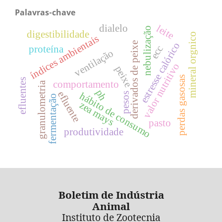
Palavras-chave
leite
dialelo
nebulização
digestibilidade
mineral orgnico
índices ambientais
derivados de peixe
estresse calórico
ecc
proteína
ventilação
valor nutritivo
peixe
perdas gasosas
efluentes
comportamento
granulometria
ph
efluente
hábito de consumo
pesos
fermentação
zea mays
pasto
produtividade
Boletim de Indústria
Animal
Instituto de Zootecnia