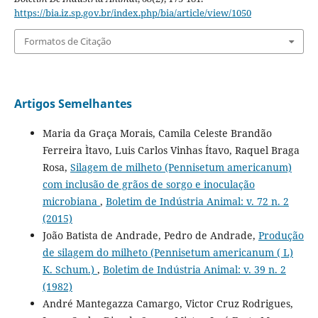
https://bia.iz.sp.gov.br/index.php/bia/article/view/1050
Formatos de Citação
Artigos Semelhantes
Maria da Graça Morais, Camila Celeste Brandão
Ferreira Ìtavo, Luis Carlos Vinhas Ítavo, Raquel Braga
Rosa,
Silagem de milheto (Pennisetum americanum)
com inclusão de grãos de sorgo e inoculação
microbiana
,
Boletim de Indústria Animal: v. 72 n. 2
(2015)
João Batista de Andrade, Pedro de Andrade,
Produção
de silagem do milheto (Pennisetum americanum ( L)
K. Schum.)
,
Boletim de Indústria Animal: v. 39 n. 2
(1982)
André Mantegazza Camargo, Victor Cruz Rodrigues,