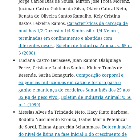
Jorge Carlos Dias de Sousa, Mirton José Frota Morenz,
Jucimar Castro Galdino da Silva, Otávio Cabral Neto,
Renata de Oliveira Santos Ramalho, Kely Cristina
Bastos Teixeira Ramos,
Características da carcaça de
novilhas 1/2 Guzerá x 1/4 Simbrasil x 1/4 Nelore,
terminadas em confinamento e abatidas com
diferentes pesos
,
Boletim de Indústria Animal: v. 65 n.
3 (2008)
Luciana Castro Geraseev, Juan Ramón Olalquiaga
Perez, Cristiane Leal dos Santos, Kleber Tomás de
Resende, Sarita Bonagurio,
Composição corporal e
exigências nutricionais em cálcio e fósforo para o
ganho e mantença de cordeiros Santa Inês dos 25 aos
35 Kg de peso vivo
,
Boletim de Indústria Animal: v. 56
n. 1 (1999)
Messias Alves da Trindade Neto, Hacy Pinto Barbosa,
Rodolfo Nascimento Kronka, Izabel Marin Petelincar
de Sordi, Eliana Aparecida Schammass,
Determinação
do nível de lisina na fase inicial-II do crescimento de