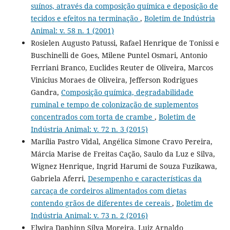
suínos, através da composição química e deposição de
tecidos e efeitos na terminação
,
Boletim de Indústria
Animal: v. 58 n. 1 (2001)
Rosielen Augusto Patussi, Rafael Henrique de Tonissi e
Buschinelli de Goes, Milene Puntel Osmari, Antonio
Ferriani Branco, Euclides Reuter de Oliveira, Marcos
Vinicius Moraes de Oliveira, Jefferson Rodrigues
Gandra,
Composição química, degradabilidade
ruminal e tempo de colonização de suplementos
concentrados com torta de crambe
,
Boletim de
Indústria Animal: v. 72 n. 3 (2015)
Marília Pastro Vidal, Angélica Simone Cravo Pereira,
Márcia Marise de Freitas Cação, Saulo da Luz e Silva,
Wignez Henrique, Ingrid Harumi de Souza Fuzikawa,
Gabriela Aferri,
Desempenho e características da
carcaça de cordeiros alimentados com dietas
contendo grãos de diferentes de cereais
,
Boletim de
Indústria Animal: v. 73 n. 2 (2016)
Elwira Daphinn Silva Moreira, Luiz Arnaldo