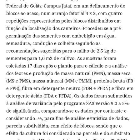
Federal de Goiás, Campus Jataí, em um delineamento de
blocos ao acaso, num arranjo fatorial 3 x 2, com quatro
repetições representadas pelos blocos distribuídos em
função da localização dos canteiros. Procedeu-se a pré-
germinação das sementes com embebição em água,
semeadura, condução e colheita seguindo as
recomendações sugeridas para o milho de 2,5 kg de
sementes para 1,0 m2 de cultivo. As amostras foram
coletadas 17 dias após o plantio para o cálculo e a análise
dos teores e produção de massa natural (PMN), massa seca
(MS e PMS), massa mineral (MM e PMM), proteína bruta (PB
e PPB), fibra em detergente neutro (FDN e PFDN) e fibra em
detergente ácido (FDA e PFDA). Os dados foram submetidos
à análise de variância pelo programa SAS versão 9.0 a 5%
de significância, comparando-se os dados por contraste e
considerando- se, para fins de análise estatística de dados,
parcela subdividida, com efeito de blocos, sendo que o
efeito da cultura foi considerado na parcela e do substrato