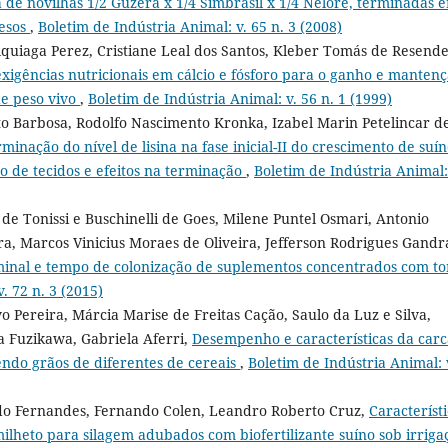
a de novilhas 1/2 Guzerá x 1/4 Simbrasil x 1/4 Nelore, terminadas 
pesos
,
Boletim de Indústria Animal: v. 65 n. 3 (2008)
quiaga Perez, Cristiane Leal dos Santos, Kleber Tomás de Resende
xigências nutricionais em cálcio e fósforo para o ganho e manten
de peso vivo
,
Boletim de Indústria Animal: v. 56 n. 1 (1999)
to Barbosa, Rodolfo Nascimento Kronka, Izabel Marin Petelincar d
minação do nível de lisina na fase inicial-II do crescimento de suín
o de tecidos e efeitos na terminação
,
Boletim de Indústria Animal:
de Tonissi e Buschinelli de Goes, Milene Puntel Osmari, Antonio
ira, Marcos Vinicius Moraes de Oliveira, Jefferson Rodrigues Gandr
inal e tempo de colonização de suplementos concentrados com to
. 72 n. 3 (2015)
o Pereira, Márcia Marise de Freitas Cação, Saulo da Luz e Silva,
 Fuzikawa, Gabriela Aferri,
Desempenho e características da car
endo grãos de diferentes de cereais
,
Boletim de Indústria Animal: 
ldo Fernandes, Fernando Colen, Leandro Roberto Cruz,
Característ
lheto para silagem adubados com biofertilizante suíno sob irriga