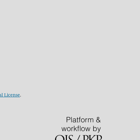
al License
.