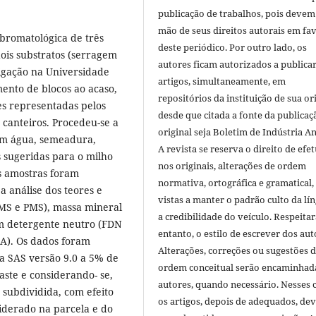
publicação de trabalhos, pois devem
mão de seus direitos autorais em fa
 bromatológica de três
deste periódico. Por outro lado, os
ois substratos (serragem
autores ficam autorizados a publicar
rigação na Universidade
artigos, simultaneamente, em
ento de blocos ao acaso,
repositórios da instituição de sua or
es representadas pelos
desde que citada a fonte da publicaç
 canteiros. Procedeu-se a
original seja Boletim de Indústria A
m água, semeadura,
A revista se reserva o direito de efet
 sugeridas para o milho
nos originais, alterações de ordem
As amostras foram
normativa, ortográfica e gramatical
 a análise dos teores e
vistas a manter o padrão culto da lí
MS e PMS), massa mineral
a credibilidade do veículo. Respeitar
em detergente neutro (FDN
entanto, o estilo de escrever dos aut
DA). Os dados foram
Alterações, correções ou sugestões 
a SAS versão 9.0 a 5% de
ordem conceitual serão encaminhad
aste e considerando- se,
autores, quando necessário. Nesses c
a subdividida, com efeito
os artigos, depois de adequados, de
siderado na parcela e do