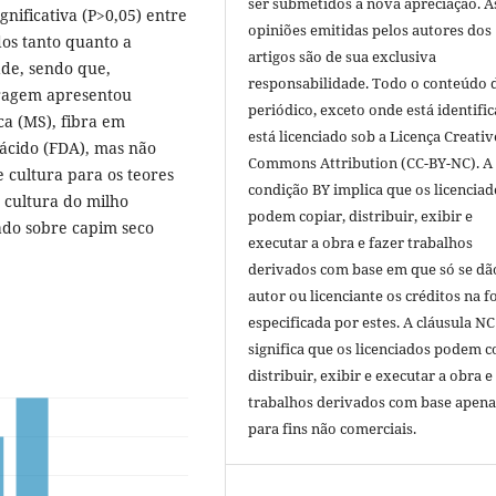
ser submetidos a nova apreciação. A
nificativa (P>0,05) entre
opiniões emitidas pelos autores dos
dos tanto quanto a
artigos são de sua exclusiva
de, sendo que,
responsabilidade. Todo o conteúdo 
rragem apresentou
periódico, exceto onde está identific
ca (MS), fibra em
está licenciado sob a Licença Creativ
ácido (FDA), mas não
Commons Attribution (CC-BY-NC). A
e cultura para os teores
condição BY implica que os licenciad
 cultura do milho
podem copiar, distribuir, exibir e
do sobre capim seco
executar a obra e fazer trabalhos
derivados com base em que só se dã
autor ou licenciante os créditos na 
especificada por estes. A cláusula NC
significa que os licenciados podem c
distribuir, exibir e executar a obra e
trabalhos derivados com base apena
para fins não comerciais.