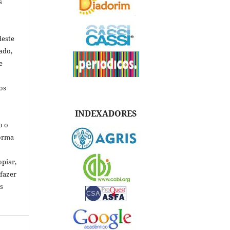
s
deste
ado,
e
os
INDEXADORES
o o
forma
opiar,
 fazer
s