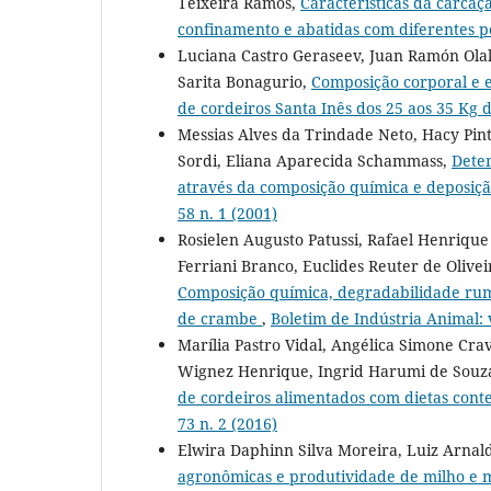
Teixeira Ramos,
Características da carcaç
confinamento e abatidas com diferentes 
Luciana Castro Geraseev, Juan Ramón Olal
Sarita Bonagurio,
Composição corporal e e
de cordeiros Santa Inês dos 25 aos 35 Kg 
Messias Alves da Trindade Neto, Hacy Pin
Sordi, Eliana Aparecida Schammass,
Deter
através da composição química e deposiçã
58 n. 1 (2001)
Rosielen Augusto Patussi, Rafael Henrique 
Ferriani Branco, Euclides Reuter de Olive
Composição química, degradabilidade rum
de crambe
,
Boletim de Indústria Animal: v
Marília Pastro Vidal, Angélica Simone Crav
Wignez Henrique, Ingrid Harumi de Souza
de cordeiros alimentados com dietas cont
73 n. 2 (2016)
Elwira Daphinn Silva Moreira, Luiz Arna
agronômicas e produtividade de milho e mi