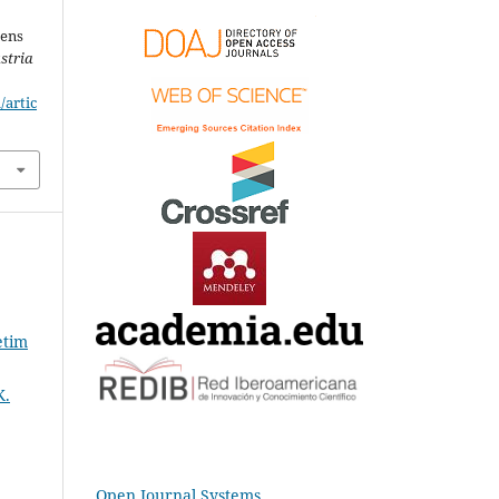
gens
stria
/artic
etim
K.
Open Journal Systems