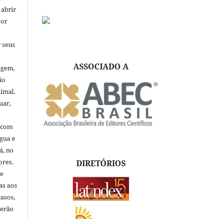
 abrir
vor
 seus
ASSOCIADO A
igem,
ão
nimal.
uar,
, com
ngua e
á, no
ores.
DIRETÓRIOS
de
as aos
asos,
verão