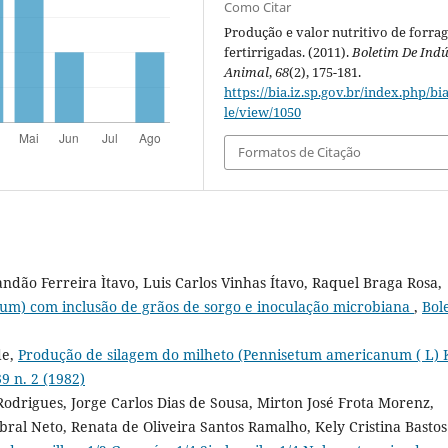
Como Citar
Produção e valor nutritivo de forra
fertirrigadas. (2011).
Boletim De Indú
Animal
,
68
(2), 175-181.
https://bia.iz.sp.gov.br/index.php/bia
le/view/1050
Formatos de Citação
ndão Ferreira Ìtavo, Luis Carlos Vinhas Ítavo, Raquel Braga Rosa,
um) com inclusão de grãos de sorgo e inoculação microbiana
,
Bol
de,
Produção de silagem do milheto (Pennisetum americanum ( L) 
9 n. 2 (1982)
drigues, Jorge Carlos Dias de Sousa, Mirton José Frota Morenz,
bral Neto, Renata de Oliveira Santos Ramalho, Kely Cristina Bastos