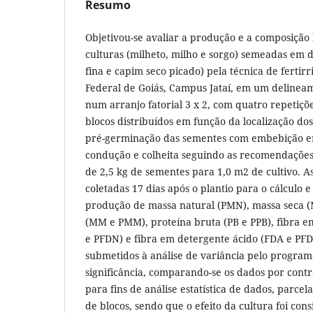
Resumo
Objetivou-se avaliar a produção e a composição
culturas (milheto, milho e sorgo) semeadas em d
fina e capim seco picado) pela técnica de fertir
Federal de Goiás, Campus Jataí, em um delineam
num arranjo fatorial 3 x 2, com quatro repetiçõ
blocos distribuídos em função da localização dos
pré-germinação das sementes com embebição e
condução e colheita seguindo as recomendações
de 2,5 kg de sementes para 1,0 m2 de cultivo. 
coletadas 17 dias após o plantio para o cálculo e
produção de massa natural (PMN), massa seca (
(MM e PMM), proteína bruta (PB e PPB), fibra 
e PFDN) e fibra em detergente ácido (FDA e PF
submetidos à análise de variância pelo program
significância, comparando-se os dados por contr
para fins de análise estatística de dados, parcel
de blocos, sendo que o efeito da cultura foi con