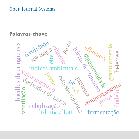
Open Journal Systems
Palavras-chave
fertilidade
pasto
bacillus thruringiensis
granulometria
efluente
efluentes
zea mays
hábito de consumo
heterose
digestibilidade
leite
índices ambientais
valor nutritivo
peixe
estresse calórico
proteína
derivados de peixe
ph
comportamento
ecc
ventilação
dialelo
pesos
nebulização
fishing effort
fermentação