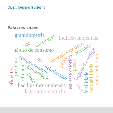
Open Journal Systems
Palavras-chave
granulometria
ventilação
índices ambientais
derivados de peixe
ecc
zea mays
lagarta-da-espiga
hábito de consumo
valor nutritivo
comportamento
estresse calórico
peixe
ph
proteína
pesos
efluente
herdabilidade
nebulização
fermentação
efluentes
fertilidade
pasto
bacillus thruringiensis
leite
lagarta-do-cartucho