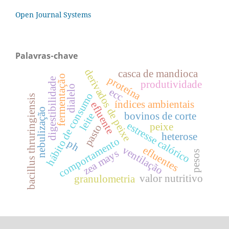
Open Journal Systems
Palavras-chave
derivados de peixe
casca de mandioca
fermentação
proteína
digestibilidade
produtividade
dialelo
ecc
hábito de consumo
bacillus thruringiensis
índices ambientais
efluente
nebulização
bovinos de corte
leite
estresse calórico
peixe
pasto
heterose
comportamento
ph
ventilação
efluentes
zea mays
pesos
valor nutritivo
granulometria