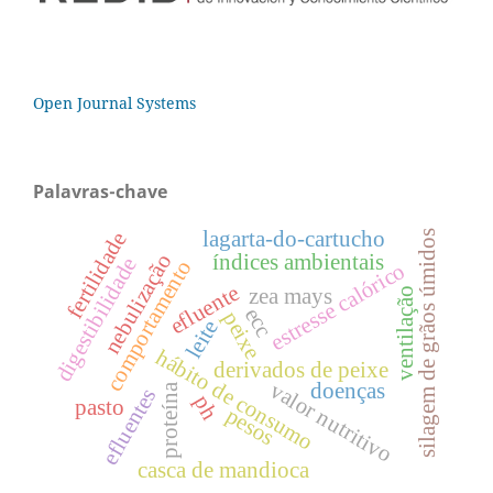
Open Journal Systems
Palavras-chave
lagarta-do-cartucho
fertilidade
silagem de grãos úmidos
índices ambientais
nebulização
digestibilidade
comportamento
estresse calórico
efluente
zea mays
ventilação
ecc
peixe
leite
hábito de consumo
derivados de peixe
valor nutritivo
doenças
proteína
efluentes
ph
pasto
pesos
casca de mandioca