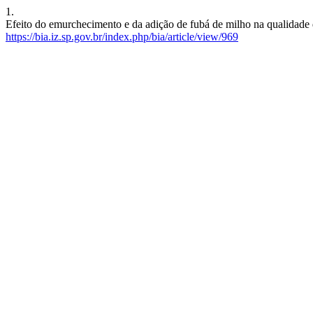
1.
Efeito do emurchecimento e da adição de fubá de milho na qualidade d
https://bia.iz.sp.gov.br/index.php/bia/article/view/969