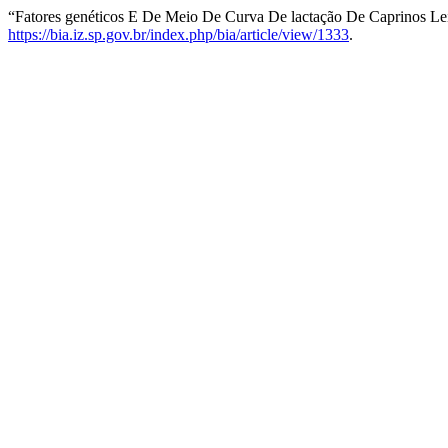
“Fatores genéticos E De Meio De Curva De lactação De Caprinos Lei
https://bia.iz.sp.gov.br/index.php/bia/article/view/1333
.