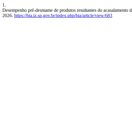
1.
Desempenho pré-desmame de produtos resultantes do acasalamento de
2026.
https://bia.iz.sp.gov.br/index.php/bia/article/view/683