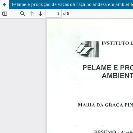
Pelame e produção de vacas da raça holandesa em ambiente t