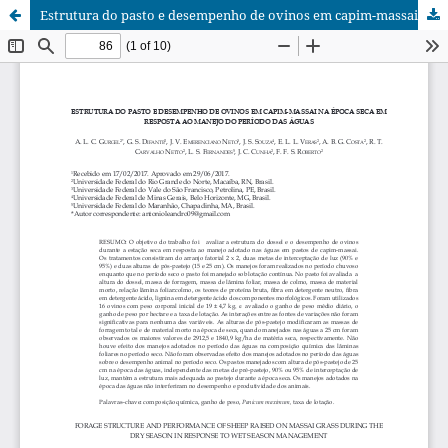
Estrutura do pasto e desempenho de ovinos em capim-massai na época seca em resposta ao manejo do período das águas