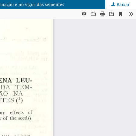
inação e no vigor das sementes
Baixar