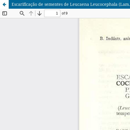
Escarificação de sementes de Leucaena Leucocephala (Lam.)